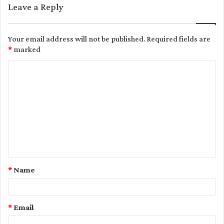
Leave a Reply
Your email address will not be published.
Required fields are
*
marked
C
o
m
m
e
n
t
*
Name
*
*
Email