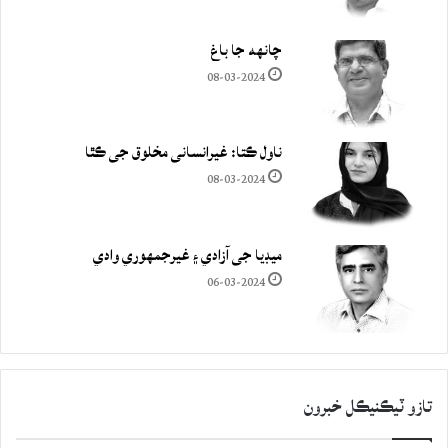
چانهه جا باغ
08-03-2024
ناول ڪتا: غيرانساني مخلوق جي ڪٿا
08-03-2024
ميڊيا جي آزادي ۽ غيرجمھوري وادي
06-03-2024
تازو ٽيڪنيڪل خبرون