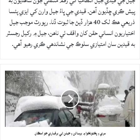
جيل جي قيدي جيل انتظاميا کي رقم منتقلي جون شاهديون به
پيش ڪري ڇڏيون آهن. قيدي جي ڀاءُ جيل وارن کي ايزي پئسا
ذريعي هڪ لک 40 هزار ڏيڻ جا ثبوت ڏنا. رپورٽ موجب جيل
اختياريون انساني حقن کان واقف ئي ناهن، جيل ۾ رکيل رجسٽر
به قيدين سان امتيازي سلوڪ جي نشاندهي ڪري رهيو آهي.
مري ۽ پختونخوا ۾ برساتن ۽ جبلن تي برفباري جو امڪان