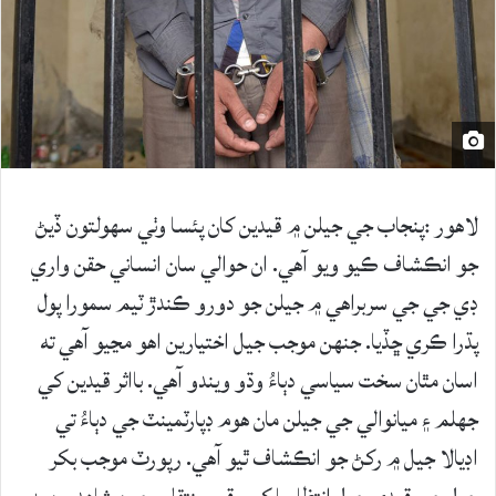
لاهور :پنجاب جي جيلن ۾ قيدين کان پئسا وٺي سهولتون ڏيڻ
جو انڪشاف ڪيو ويو آهي. ان حوالي سان انساني حقن واري
ڊي جي جي سربراهي ۾ جيلن جو دورو ڪندڙ ٽيم سمورا پول
پڌرا ڪري ڇڏيا. جنهن موجب جيل اختيارين اهو مڃيو آهي ته
اسان مٿان سخت سياسي دٻاءُ وڌو ويندو آهي. بااثر قيدين کي
جهلم ۽ ميانوالي جي جيلن مان هوم ڊپارٽمينٽ جي دٻاءُ تي
اڊيالا جيل ۾ رکڻ جو انڪشاف ٿيو آهي. رپورٽ موجب بکر