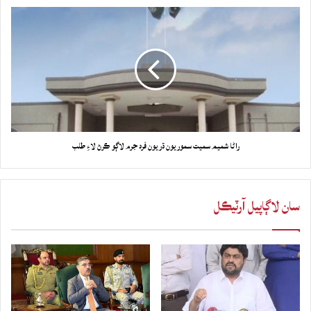
راڻا شميم سميت سموريون ڌريون فرد جرم لاڳو ڪرڻ لاءِ طلب
سان لاڳاپيل آرٽيڪل