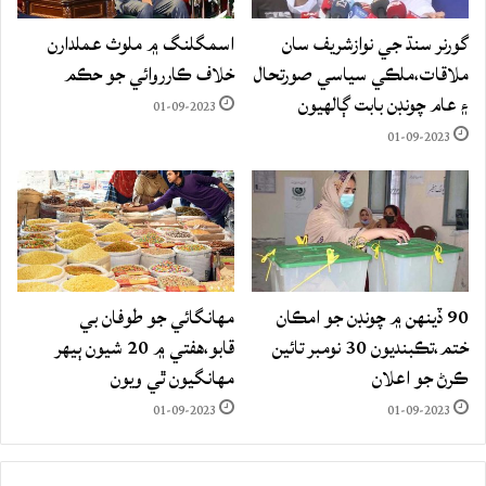
گورنر سنڌ جي نوازشريف سان
اسمگلنگ ۾ ملوث عملدارن
ملاقات،ملڪي سياسي صورتحال
خلاف ڪارروائي جو حڪم
۽ عام چونڊن بابت ڳالهيون
01-09-2023
01-09-2023
90 ڏينهن ۾ چونڊن جو امڪان
مهانگائي جو طوفان بي
ختم،تڪبنديون 30 نومبر تائين
قابو،هفتي ۾ 20 شيون ٻيهر
ڪرڻ جو اعلان
مهانگيون ٿي ويون
01-09-2023
01-09-2023