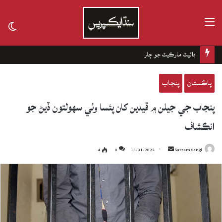
مينيو
tch
kin
ڊائيٽ مارڪيٽ جو ڄار
پاڪستان
پنجاب
پنجاب جي جيلن ۾ قيدين کان پئسا وٺي سهولتون ڏيڻ جو
انڪشاف
4
0
15-01-2022
Send
Satram Sangi
an
email