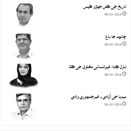
تاريخ جي ڪفن جھڙو ڪيس
08-03-2024
چانهه جا باغ
08-03-2024
ناول ڪتا: غيرانساني مخلوق جي ڪٿا
08-03-2024
ميڊيا جي آزادي ۽ غيرجمھوري وادي
06-03-2024