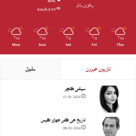
80%
پکڙيل بادل
6.93 km/h
30
30
31
31
30
℃
℃
℃
℃
℃
Mon
Sun
Sat
Fri
Thu
تازيون خبرون
مقبول
سيلفي ڪلچر
13-05-2024
تاريخ جي ڪفن جھڙو ڪيس
08-03-2024