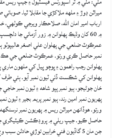
مٺي: مٺي ۾ ٿر اسپورٽس فيسٽيول ۽ جيپ ريس مقا
ميراٿن ڊوڙ ۽ ملهه ملاکڙي جا مقابلا ٿيا. صوبائي 
ارباب امير امان الله، صلاحڪار ويرجي ڪولهي، خال
۾ 60 کان وڌيڪ پهلوانن ۾ زور آزمائي جا دلچس
عمرڪوٽ ضلعي جي پهلوان علي اصغر هاليپوٽو ٻن پ
نمبر حاصل ڪري ورتو. عمرڪوٽ ضلعي جي هڪ وڌيڪ 
پهلوانن رجب راهمون ۽ ڀوڄو ڀيل کي ملهون ماري ٻ
پهلوانن کي شڪست ڏئي ٽيون نمبر آيو. ٻئي طرف گ
خان جوڻيجو، ٻيو نمبر پپو شاهه ۽ ٽيون نمبر حاج
پهريون نمبر امين رند، ٻيو نمبر پريم بجير ۽ ٽيون ن
ورتو. هوڏانهن ميراٿن ريس ۾ پهريون نمبر نرسنگهه
جن مان 5 گاڏيون فني خرابين توڙي حادثن 