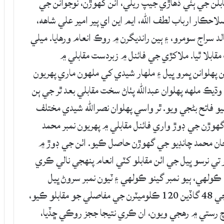
بلن جي ٻئي ڏهاڙي جيپ ريلي، اٺن گهوڙن، نوجوانن جي
صلاحڪار ارباب لطف الله، ايم اين اي پير امير علي شاھه،
د سراج سومرو، ۽ ٻين رانديگرن ۾ روڪ انعام ورهايا. ميلي
پ مقابلا ٿيا. ملاکڙي جي فائنل ۾ زبردست مقابلي ۾
هلوانن ڀمرو ڀيل ۽ ملهار شيدي کي ملهون ماري پهريون
ملھه پهلوان عبدالله پٺاڻ سخت مقابلي بعد ٿر جي ٻن
يو فاتح بڻجي ويو. ٿر واسي پهلوان نصرالله شيدي مختلف
هوڙن جي ڊوڙ واري فائنل مقابلي ۾ پهريون نمبر محمد
ي جان محمد چانڊيو جي گهوڙن حاصل ڪيو. اٺن جي ڊوڙ ۾
مبر تي نرسو ڀيل جي اٺن مقابلو کٽي انعام پنهجي نالي ڪري
 ڪولهي، ٻيو نمبر گينو ڪولهي ۽ ٽيون نمبر سروڻ ڀيل
حاصل ڪيو. جيپ ريلي ۾ پروڊڪشن ڪيٽيگري جي 48 گاڏين 120 ڪلوميٽرن جي مفاصلي جو مقابلو ڪيو،
سبب وچ رستي ۾ رهجي ويون، ان ڪري نتيجا ججز روڪي ڇڏيا،