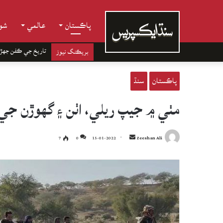
پاڪستان
عالمي
شوب
تاريخ جي ڪفن جھڙ
بريڪنگ نيوز
پاڪستان
سنڌ
مٺي ۾ جيپ ريلي، اٺن ۽ گهوڙن جي ڊ
Send
7
0
15-01-2022
Zeeshan Ali
an
email