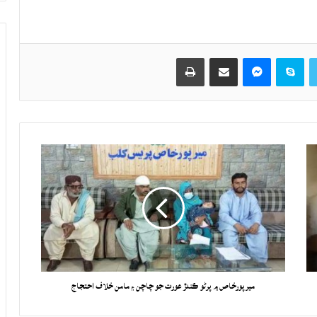
Twitter
Skype
Messenger
حصيداري ڪريو اي ميل ذريعي
اپيو
ميرپورخاص ۾ پرڻو ڪندڙ عورت جو چاچن ۽ مامن خلاف احتجاج