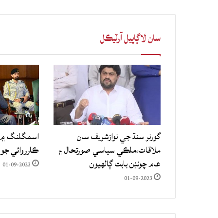
سان لاڳاپيل آرٽيڪل
گورنر سنڌ جي نوازشريف سان
اسمگلنگ ۾ م
ملاقات،ملڪي سياسي صورتحال ۽
ڪارروائي جو
عام چونڊن بابت ڳالهيون
01-09-2023
01-09-2023