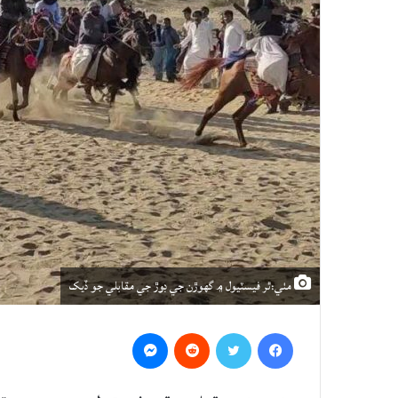
مٺي:ٿر فيسٽيول ۾ گهوڙن جي ڊوڙ جي مقابلي جو ڏيک
Messenger
Reddit
Twitter
Facebook