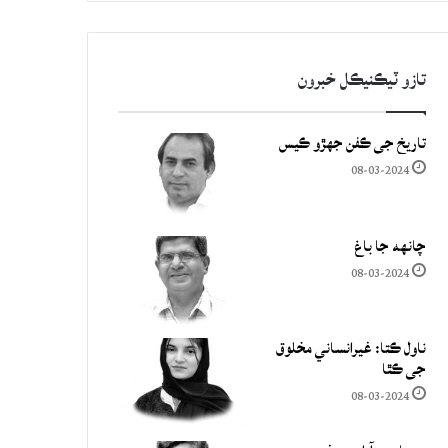
تازو ٽيڪنيڪل خبرون
تاريخ جي ڪفن جھڙو ڪيس
08-03-2024
چانهه جا باغ
08-03-2024
ناول ڪتا: غيرانساني مخلوق
جي ڪٿا
08-03-2024