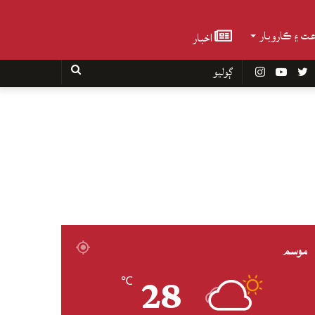
عت ۽ ڪاروبار
اخبار
Faceboo
Twitter
YouTube
Instagram
ڳوليو
موسم
28
℃