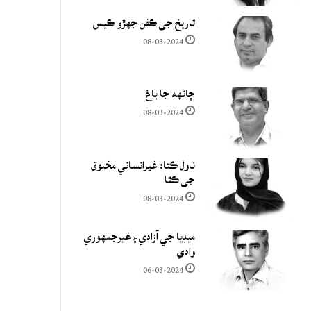
تاريخ جي ڪفن جھڙو ڪيس
08-03-2024
چانهه جا باغ
08-03-2024
ناول ڪتا: غيرانساني مخلوق
جي ڪٿا
08-03-2024
ميڊيا جي آزادي ۽ غيرجمھوري
وادي
06-03-2024