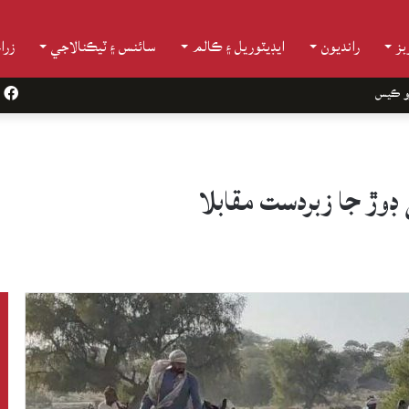
ز
رانديون
ايڊيٽوريل ۽ ڪالم
سائنس ۽ ٽيڪنالاجي
زرا
و ڪيس
k
وڙ جا زبردست مقابلا