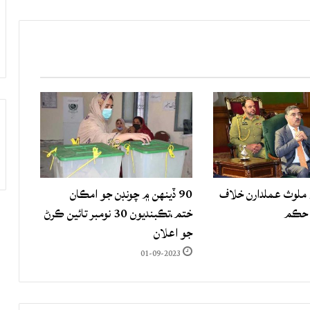
لوث عملدارن خلاف
90 ڏينهن ۾ چونڊن جو امڪان
 حڪم
ختم،تڪبنديون 30 نومبر تائين ڪرڻ
جو اعلان
01-09-2023