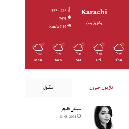
Karachi
29º - 27º
76%
پکڙيل بادل
7.89 km/h
30
29
31
30
29
℃
℃
℃
℃
℃
Mon
Sun
Sat
Fri
Thu
تازيون خبرون
مقبول
سيلفي ڪلچر
13-05-2024