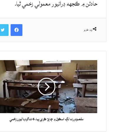
حادثن ۾ ڪجهه ڊرائيور معمولي زخمي ٿيا.
Facebook
ونڊ ڪريو
مقصودورند لڳ اسڪول ۾ چاپڙ ڪري پيا، 6 شاگردياڻيون زخمي