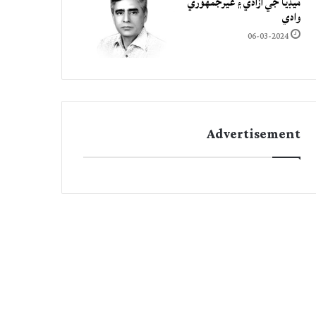
ميڊيا جي آزادي ۽ غيرجمھوري
وادي
06-03-2024
Advertisement