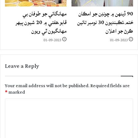
90 ڏينهن ۾ چونڊن جو امڪان
مهانگائي جو طوفان بي
ختم،تڪبنديون 30 نومبر تائين
قابو،هفتي ۾ 20 شيون ٻيهر
ڪرڻ جو اعلان
مهانگيون ٿي ويون
01-09-2023
01-09-2023
Leave a Reply
Your email address will not be published.
Required fields are
*
marked
C
o
m
m