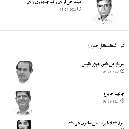
ميڊيا جي آزادي ۽ غيرجمھوري وادي
06-03-2024
تازو ٽيڪنيڪل خبرون
تاريخ جي ڪفن جھڙو ڪيس
08-03-2024
چانهه جا باغ
08-03-2024
ناول ڪتا: غيرانساني مخلوق جي ڪٿا