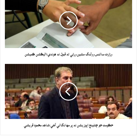
وزارت سائنس ووٽنگ مشين ورتي ته قبول نه هوندي:اليڪشن ڪميشن
حڪومت جو چئلينج اپوزيشن نه پر مهانگائي آهي:شاهه محمود قريشي