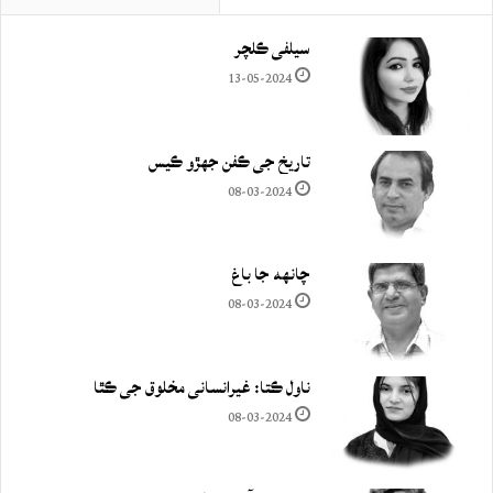
سيلفي ڪلچر
13-05-2024
تاريخ جي ڪفن جھڙو ڪيس
08-03-2024
چانهه جا باغ
08-03-2024
ناول ڪتا: غيرانساني مخلوق جي ڪٿا
08-03-2024