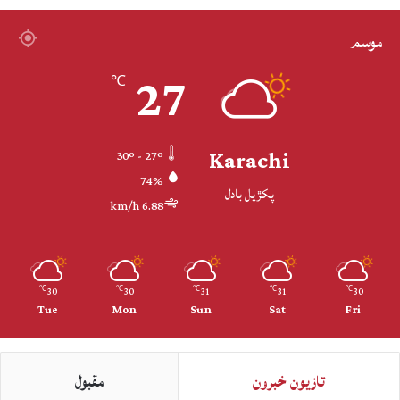
موسم
27
℃
Karachi
30º - 27º
74%
پکڙيل بادل
6.88 km/h
30
30
31
31
30
℃
℃
℃
℃
℃
Tue
Mon
Sun
Sat
Fri
تازيون خبرون
مقبول