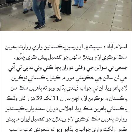
اسلام آباد : سينيٽ ۾ اوورسيز پاڪستانين واري وزارت ٻاهرين
ملڪ نوڪري لاءِ ويندڙ ماڻهن جو تفصيل پيش ڪري ڇڏيو.
جمعي تي سوالن جي وقفي دوران پڇا ڪئي وئي ته پي ٽي آئي
جي ٽن سالن جي حڪومتي دور ۾ ڪيترا پاڪستاني نوڪرين
لاءِ ٻاهر ويا. ان تي جواب ڏيندي ٻڌايو ويو ته ٻاهرين ملڪ مان
پاڪستان ۾ نوڪرين لاءِ اچڻ بدران 11 لک 39 هزار کان وڌيڪ
پاڪستاني ٻاهرين ملڪ ويا. اجلاس دوران سمنڊ پار پاڪيستانيز
وزارت ٻاهرين ملڪ نوڪري لاءِ ويندڙن جو تفصيل ايوان ۾ پيش
ڪيو ۽ لکت واري جواب ۾ ٻڌايو ويو ته سعودي عرب ۾ سڀ