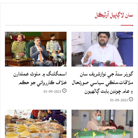
سان لاڳاپيل آرٽيڪل
گورنر سنڌ جي نوازشريف سان
اسمگلنگ ۾ ملوث عملدارن
ملاقات،ملڪي سياسي صورتحال
خلاف ڪارروائي جو حڪم
۽ عام چونڊن بابت ڳالهيون
01-09-2023
01-09-2023