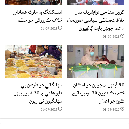
گورنر سنڌ جي نوازشريف سان
اسمگلنگ ۾ ملوث عملدارن
ملاقات،ملڪي سياسي صورتحال
خلاف ڪارروائي جو حڪم
۽ عام چونڊن بابت ڳالهيون
01-09-2023
01-09-2023
90 ڏينهن ۾ چونڊن جو امڪان
مهانگائي جو طوفان بي
ختم،تڪبنديون 30 نومبر تائين
قابو،هفتي ۾ 20 شيون ٻيهر
ڪرڻ جو اعلان
مهانگيون ٿي ويون
01-09-2023
01-09-2023