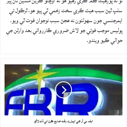
ٿو ته پورهيت ڪم ڪري رهيو هو ته اوچتو ڪرين مشين تان پير
سلپ ٿيڻ سبب هيٺ ڪري سخت زخمي ٿي پيو هو، ٿرڪول تي
ايمرجنسي جون سهولتون نه هجڻ سبب نوجوان فوت ٿي ويو.
پوليس موجب فوتي جو لاش ضروري ڪارروائي بعد وارثن جي
حوالي ڪيو ويندو.
ايف بي آر جي اپيل رد، وقت ضايع ڪرڻ تي ڏنڊ لاڳو