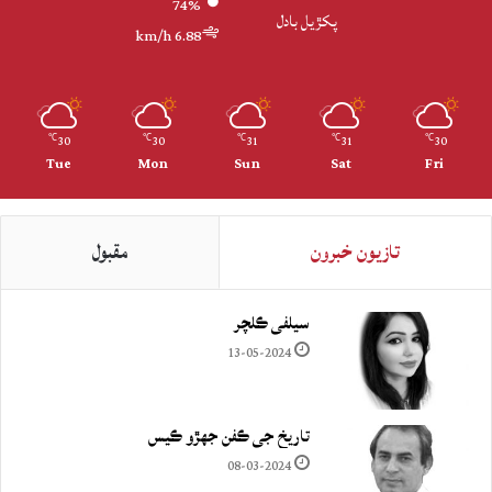
74%
پکڙيل بادل
6.88 km/h
30
30
31
31
30
℃
℃
℃
℃
℃
Tue
Mon
Sun
Sat
Fri
تازيون خبرون
مقبول
سيلفي ڪلچر
13-05-2024
تاريخ جي ڪفن جھڙو ڪيس
08-03-2024