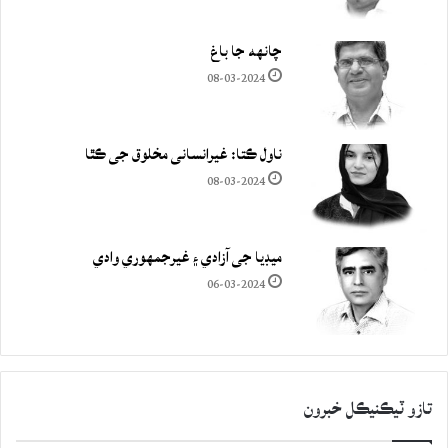
چانهه جا باغ
08-03-2024
ناول ڪتا: غيرانساني مخلوق جي ڪٿا
08-03-2024
ميڊيا جي آزادي ۽ غيرجمھوري وادي
06-03-2024
تازو ٽيڪنيڪل خبرون