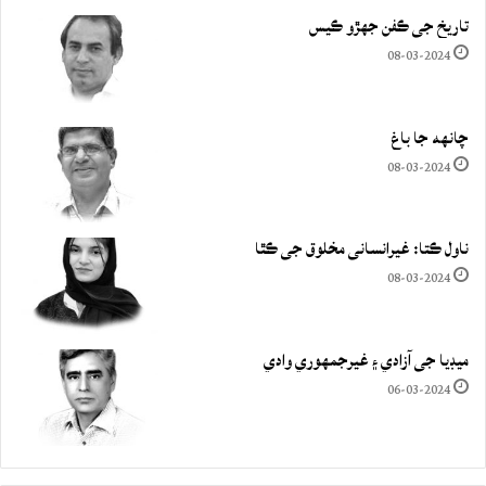
تاريخ جي ڪفن جھڙو ڪيس
08-03-2024
چانهه جا باغ
08-03-2024
ناول ڪتا: غيرانساني مخلوق جي ڪٿا
08-03-2024
ميڊيا جي آزادي ۽ غيرجمھوري وادي
06-03-2024