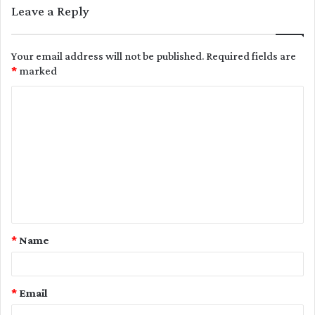
Leave a Reply
Your email address will not be published.
Required fields are
*
marked
C
o
m
m
e
n
t
*
Name
*
*
Email