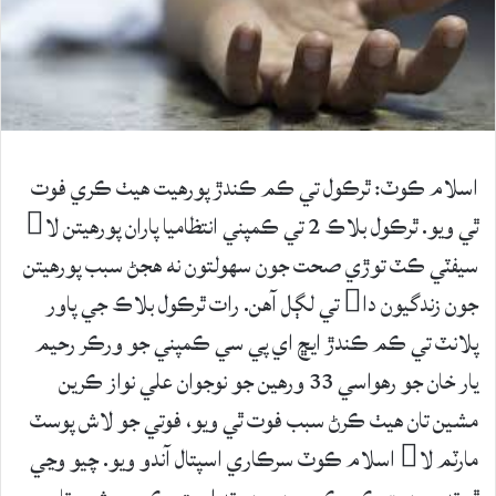
اسلام ڪوٽ: ٿرڪول تي ڪم ڪندڙ پورهيت هيٺ ڪري فوت
ٿي ويو. ٿرڪول بلاڪ 2 تي ڪمپني انتظاميا پاران پورهيتن لا
سيفٽي ڪٽ توڙي صحت جون سهولتون نه هجڻ سبب پورهيتن
جون زندگيون دا تي لڳل آهن. رات ٿرڪول بلاڪ جي پاور
پلانٽ تي ڪم ڪندڙ ايڇ اي پي سي ڪمپني جو ورڪر رحيم
يار خان جو رهواسي 33 ورهين جو نوجوان علي نواز ڪرين
مشين تان هيٺ ڪرڻ سبب فوت ٿي ويو، فوتي جو لاش پوسٽ
مارٽم لا اسلام ڪوٽ سرڪاري اسپتال آندو ويو. چيو وڃي