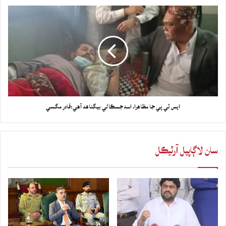
ايس ٽي پي جا مظاهرا، اسد جسڪاڻي بيگناهه آهي:قادر مگسي
سان لاڳاپيل آرٽيڪل