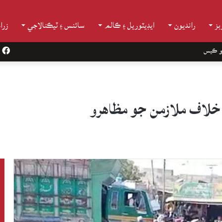
ز
رانديون
ايڊيٽوريل ۽ ڪالم
سائنس ۽ ٽيڪنالاجي
زرا
و ڪيس
k
خلاف ملازمن جو مظاهرو