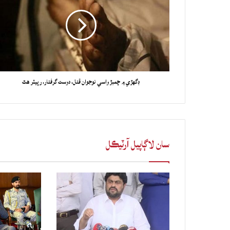
ڊگهڙي ۾ چمبڙ واسي نوجوان قتل، دوست گرفتار، رپيٽر هٿ
سان لاڳاپيل آرٽيڪل