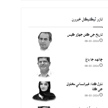
تازو ٽيڪنيڪل خبرون
تاريخ جي ڪفن جھڙو ڪيس
08-03-2024
چانهه جا باغ
08-03-2024
ناول ڪتا: غيرانساني مخلوق
جي ڪٿا
08-03-2024