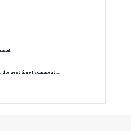
e
n
t
*
Email
r the next time I comment.