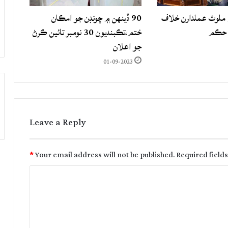
لوث عملدارن خلاف
90 ڏينهن ۾ چونڊن جو امڪان
 حڪم
ختم،تڪبنديون 30 نومبر تائين ڪرڻ
جو اعلان
01-09-2023
Leave a Reply
*
Your email address will not be published.
Required field