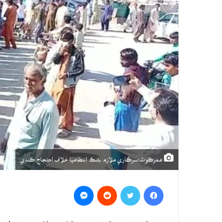
عمرڪوٽ:سرڪاري ملازم بئنڪ انتظاميا خلاف احتجاج ڪندي
Messenger
Reddit
Twitter
Facebook