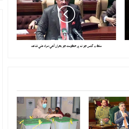
ملڪ ۾ گئس جو نه پر حڪومت جو بحران آهي:مراد علي شاهه