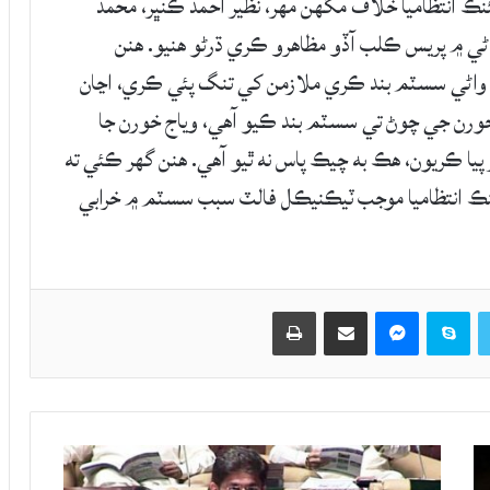
انتظاميا خلاف مگھن مھر، نظير احمد ڪنڀر، محمد
واڻي ۾ پريس ڪلب آڏو مظاهرو ڪري ڌرڻو ھنيو. هنن
ڻي واڻي سسٽم بند ڪري ملازمن کي تنگ پئي ڪري، اڃان
اج خورن جي چوڻ تي سسٽم بند ڪيو آهي، وياج خورن جا
 پيا ڪريون، هڪ به چيڪ پاس نه ٿيو آهي. هنن گهر ڪئي ته
نڪ انتظاميا موجب ٽيڪنيڪل فالٽ سبب سسٽم ۾ خرابي
Twitter
Skype
Messenger
حصيداري ڪريو اي ميل ذريعي
اپيو