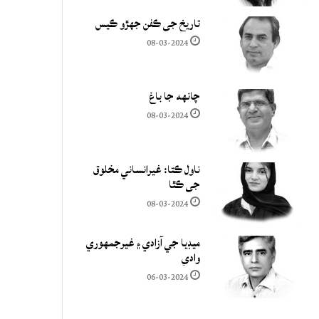
تاريخ جي ڪفن جھڙو ڪيس
08-03-2024
چانهه جا باغ
08-03-2024
ناول ڪتا: غيرانساني مخلوق
جي ڪٿا
08-03-2024
ميڊيا جي آزادي ۽ غيرجمھوري
وادي
06-03-2024