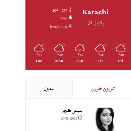
Karachi
30º - 27º
77%
پکڙيل بادل
6.82 km/h
30
30
30
31
30
℃
℃
℃
℃
℃
Tue
Mon
Sun
Sat
Fri
تازيون خبرون
مقبول
سيلفي ڪلچر
13-05-2024