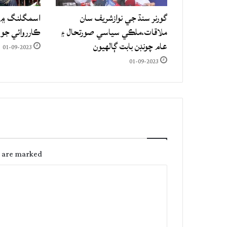
گورنر سنڌ جي نوازشريف سان
اسمگلنگ ۾ م
ملاقات،ملڪي سياسي صورتحال ۽
ڪارروائي جو
عام چونڊن بابت ڳالهيون
01-09-2023
01-09-2023
s are marked
C
o
m
m