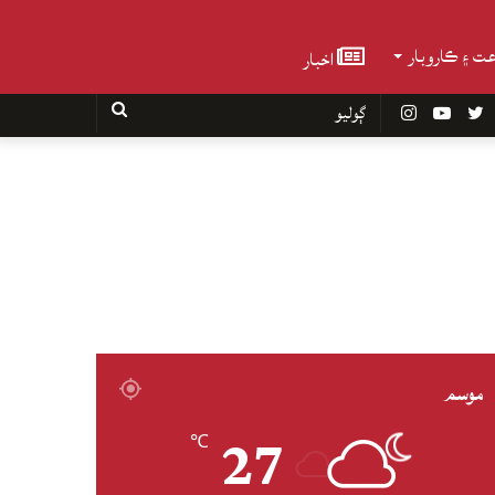
عت ۽ ڪاروبار
اخبار
Faceboo
Twitter
YouTube
Instagram
ڳوليو
موسم
27
℃