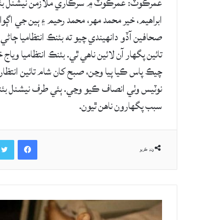
عمرڪوٽ: عمرڪوٽ ۾ سرڪاري ملازمن نيشنل بئنڪ 
ابراهيم، خير محمد مھر، محمد رحيم ۽ ٻين جي اڳ
صحافين آڏو دانھيندي چيو ته بئنڪ انتظاميا ڄا
تائين پگهار آن لائين ناهي ٿي. بئنڪ انتظاميا وي
چيڪ پاس ڪيا پيا وڃن، صبح کان شام تائين انتظار
نوٽيس وٺي انصاف ڪيو وڃي. ٻئي طرف نيشنل بئ
سبب پگھارون ناهن ٿيون.
Facebook
ونڊ ڪريو