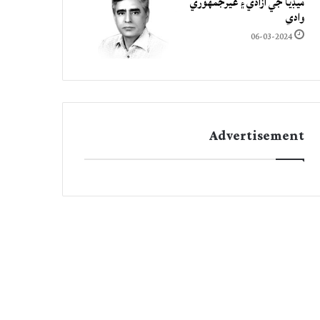
ميڊيا جي آزادي ۽ غيرجمھوري
وادي
06-03-2024
Advertisement