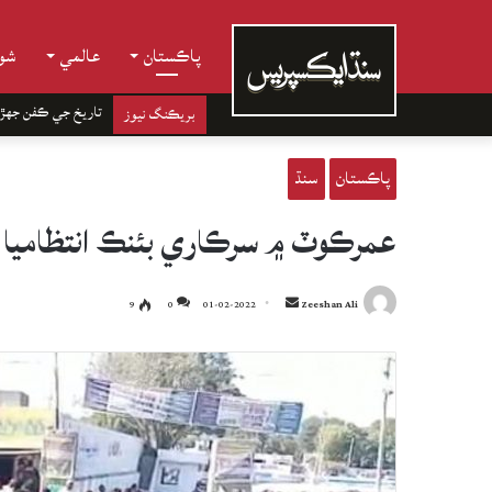
پاڪستان
عالمي
شوب
تاريخ جي ڪفن جھڙ
بريڪنگ نيوز
پاڪستان
سنڌ
عمرڪوٽ ۾ سرڪاري بئنڪ انتظاميا 
Send
9
0
01-02-2022
Zeeshan Ali
an
email