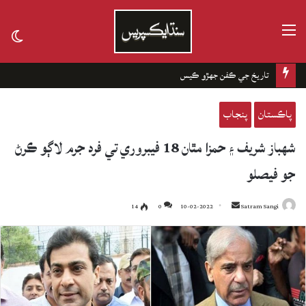
مينيو
tch
kin
تاريخ جي ڪفن جھڙو ڪيس
پاڪستان
پنجاب
شهباز شريف ۽ حمزا مٿان 18 فيبروري تي فرد جرم لاڳو ڪرڻ
جو فيصلو
14
0
10-02-2022
Send
Satram Sangi
an
email