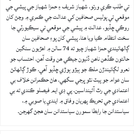
تي طلب ڪري ورتو. شهباز شريف ۽ حمزا شهباز جي پيشي جي
موقعي تي پوليس صحافين کي عدالت جي ڪمري ۾ وڃڻ کان
روڪي ڇڏيو. عدالت ۾ پيشي جي موقعي تي سيڪيورٽي جا
سخت انتظام ڪيا ويا هئا. پيشي کان پوءِ صحافين سان
ڳالهائيندي حمزا شهباز چيو ته 74 سالن ۾ اهڙيون سنگين
حالتون ڪڏهن ناهن ڏٺيون جيڪي هن وقت آهن. احتساب جو
نعرو لڳائيندڙن ملڪ جو ٻيڙو ٻوڙي ڇڏيو آهي. ڪوڙ ڳالهائڻ
سان عوام جو پيٽ نٿو ڀرجي سگهي. هاڻ حڪمرانن خلاف بي
اعتمادي جي رٿ آڻينداسين. پي ڊي ايم فيصلو ڪندي ته بي
اعتمادي جي تحريڪ پهريان وفاق ۾ ايندي يا صوبي ۾،
سياستدانن جا رابطا سمورن سياستدانن سان هجڻ گهرجن.