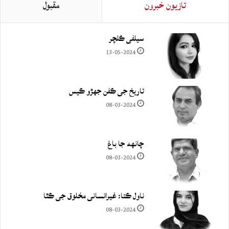
تازيون خبرون
مقبول
سيلفي ڪلچر
13-05-2024
تاريخ جي ڪفن جھڙو ڪيس
08-03-2024
چانهه جا باغ
08-03-2024
ناول ڪتا: غيرانساني مخلوق جي ڪٿا
08-03-2024