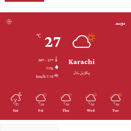
موسم
27
℃
Karachi
30º - 27º
77%
پکڙيل بادل
7.76 km/h
27
30
30
30
30
℃
℃
℃
℃
℃
Sat
Fri
Thu
Wed
Tue