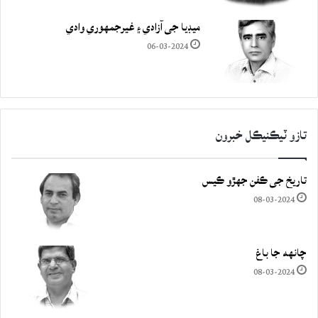
ميڊيا جي آزادي ۽ غيرجمھوري وادي
06-03-2024
تازو ٽيڪنيڪل خبرون
تاريخ جي ڪفن جھڙو ڪيس
08-03-2024
چانهه جا باغ
08-03-2024