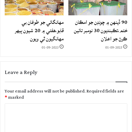
90 ڏينهن ۾ چونڊن جو امڪان
مهانگائي جو طوفان بي
ختم،تڪبنديون 30 نومبر تائين
قابو،هفتي ۾ 20 شيون ٻيهر
ڪرڻ جو اعلان
مهانگيون ٿي ويون
01-09-2023
01-09-2023
Leave a Reply
Your email address will not be published.
Required fields are
*
marked
C
o
m