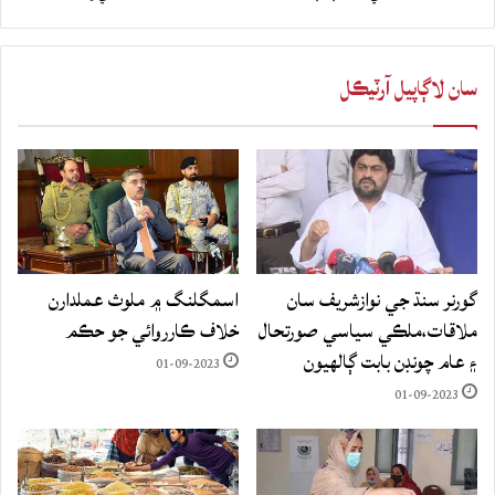
سان لاڳاپيل آرٽيڪل
گورنر سنڌ جي نوازشريف سان
اسمگلنگ ۾ ملوث عملدارن
ملاقات،ملڪي سياسي صورتحال
خلاف ڪارروائي جو حڪم
۽ عام چونڊن بابت ڳالهيون
01-09-2023
01-09-2023