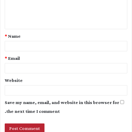
m
e
n
t
*
Name
*
*
Email
Website
Save my name, email, and website in this browser for
the next time I comment.