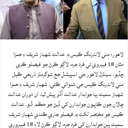
لاهور: مني لانڊرنگ ڪيس ۾ عدالت شهباز شريف ۽ حمزا
مٿان 18 فيبروي تي فرد جرم لاڳو ڪرڻ جو فيصلو ڪري
ڇڏيو. سينٽرل لاهور جي اسپيشل جج شوگرملز ذريعي ڪيل
مني لانڊرنگ ڪيس جي شنوائي ڪئي. شهباز شريف ۽ حمزا
شهباز سميت ٻيا جوابدار عدالت آڏو پيش ٿيا. ان دوران عدالت
چالان جون ڪاپيون جوابدارن کي ڏيڻ جو حڪم ڏنو. عدالت
ڪيس جو مختصر لکت ۾ فيصلو جاري ڪندي شهباز شريف
سميت ٻين جوابدارن کي فرد جرم لاڳو ڪرڻ لاءِ 18 فيبروري