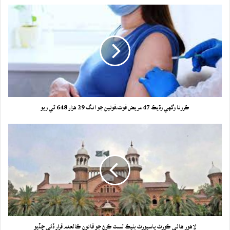
ڪرونا وگهي وڌيڪ 47 مريض فوت،فوتين جو انگ 29 هزار 648 ٿي ويو
لاهور هائي ڪورٽ پاسپورٽ بليڪ لسٽ ڪرڻ جو قانون ڪالعدم قرار ڏئي ڇڏيو