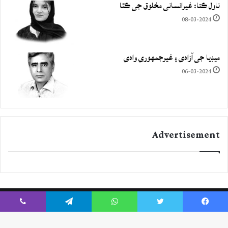
ناول ڪتا: غيرانساني مخلوق جي ڪٿا
08-03-2024
ميڊيا جي آزادي ۽ غيرجمھوري وادي
06-03-2024
Advertisement
Viber
Telegram
WhatsApp
Twitter
Facebook
Instagram
YouTube
Twitter
Facebook