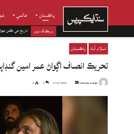
پاڪستان
عالمي
شوب
تاريخ جي ڪفن جھڙ
بريڪنگ نيوز
اسلام آباد
پاڪستان
تحريڪ انصاف اڳواڻ عمر امين گنڊاپ
Send
9
0
11-02-2022
Satram Sangi
an
email