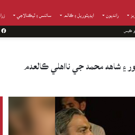
ز
رانديون
ايڊيٽوريل ۽ ڪالم
سائنس ۽ ٽيڪنالاجي
زرا
و ڪيس
k
ور ۽ شاهه محمد جي نااهلي ڪالعدم