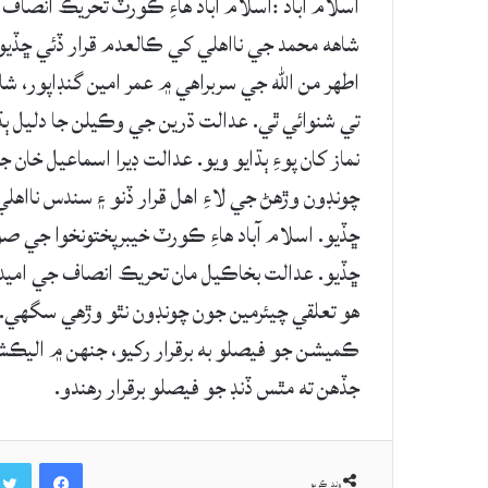
اسلام آباد :اسلام آباد هاءِ ڪورٽ تحريڪ انصاف ا
شاهه محمد جي نااهلي کي ڪالعدم قرار ڏئي ڇڏ
اطهر من الله جي سربراهي ۾ عمر امين گنڊاپور، ش
تي شنوائي ٿي. عدالت ڌرين جي وڪيلن جا دليل 
نماز کان پوءِ ٻڌايو ويو. عدالت ڊيرا اسماعيل خ
چونڊون وڙهڻ جي لاءِ اهل قرار ڏنو ۽ سندس ناا
ڇڏيو. اسلام آباد هاءِ ڪورٽ خيبرپختونخوا جي صو
ڇڏيو. عدالت بخاڪيل مان تحريڪ انصاف جي اميدوار
هو تعلقي چيئرمين جون چونڊون نٿو وڙهي سگهي.
ڪميشن جو فيصلو به برقرار رکيو، جنهن ۾ اليڪ
جڏهن ته مٿس ڏنڊ جو فيصلو برقرار رهندو.
Facebook
ونڊ ڪريو