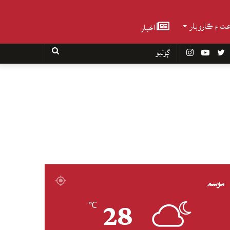
عت ۽ ڪاروبار
اخبار
Faceboo
Twitter
YouTube
Instagram
ڳوليو
موسم
28
℃