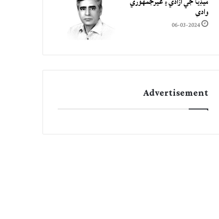
ميڊيا جي آزادي ۽ غيرجمھوري
وادي
06-03-2024
Advertisement