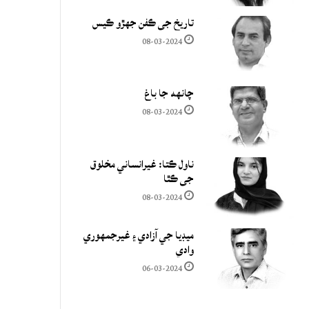
تاريخ جي ڪفن جھڙو ڪيس
08-03-2024
چانهه جا باغ
08-03-2024
ناول ڪتا: غيرانساني مخلوق
جي ڪٿا
08-03-2024
ميڊيا جي آزادي ۽ غيرجمھوري
وادي
06-03-2024