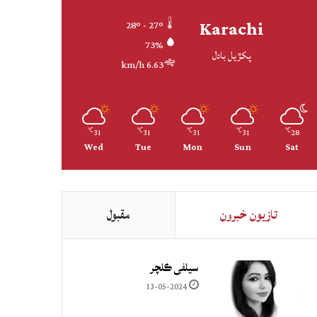
Karachi
28º - 27º
73%
پکڙيل بادل
6.63 km/h
31
31
31
31
28
℃
℃
℃
℃
℃
Wed
Tue
Mon
Sun
Sat
تازيون خبرون
مقبول
سيلفي ڪلچر
13-05-2024