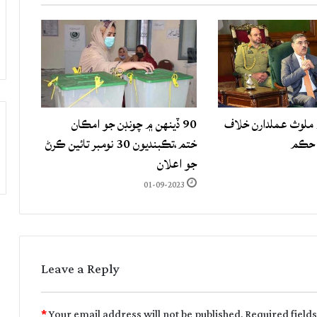
لوث عملدارن خلاف
90 ڏينهن ۾ چونڊن جو امڪان
 حڪم
ختم،تڪبنديون 30 نومبر تائين ڪرڻ
جو اعلان
01-09-2023
Leave a Reply
*
Your email address will not be published.
Required field