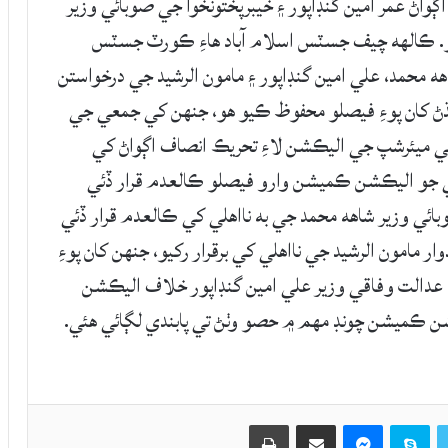
ڳواڻ عمر امين گنڊاپور ۽ خيبرپختونخوا جي صوبائي وزير
يو. ڪالهه چيف جسٽس اسلام آباد هاءِ ڪورٽ جسٽس
اهه محمد، علي امين گنڊاپور ۽ مامون الرشيد جي درخواستن
ٻڌڻ کان پوءِ فيصلو محفوظ ڪيو هو، جنهن کي جمعي جي
ان جي ميئرشپ جي اليڪشن لاءِ تحريڪ انصاف اڳواڻ کي
هلي جو اليڪشن ڪميشن وارو فيصلو ڪالعدم قرار ڏئي
بائي وزير شاهه محمد جي به نااهلي کي ڪالعدم قرار ڏئي
 مامون الرشيد جي نااهلي کي برقرار رکيو، جنهن کان پوءِ
 عدالت وفاقي وزير علي امين گنڊاپور خلاف اليڪشن
شن ڪميشن چونڊ مهم ۾ حصو وٺڻ تي پابندي لڳائي هئي.
Twitter
Skype
Messenger
حصيداري ڪريو اي ميل ذريعي
اپيو