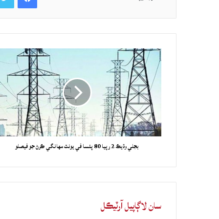
بجلي وڌيڪ 2 رپيا 80 پئسا في يونٽ مهانگي ڪرڻ جو فيصلو
سان لاڳاپيل آرٽيڪل