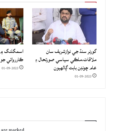
گورنر سنڌ جي نوازشريف سان
اسمگلنگ ۾ م
ملاقات،ملڪي سياسي صورتحال ۽
ڪارروائي جو
عام چونڊن بابت ڳالهيون
01-09-2023
01-09-2023
s are marked