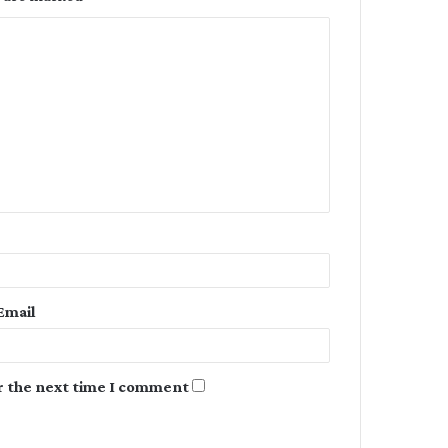
C
o
m
m
e
n
t
*
Email
r the next time I comment.