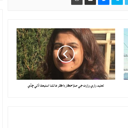
تعليم واري وزارت جي صلاحڪار ڊاڪٽر عائشا استيعفا ڏئي ڇڏي