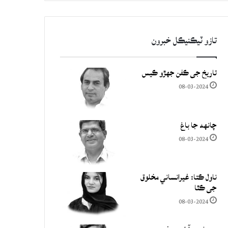
تازو ٽيڪنيڪل خبرون
تاريخ جي ڪفن جھڙو ڪيس
08-03-2024
چانهه جا باغ
08-03-2024
ناول ڪتا: غيرانساني مخلوق
جي ڪٿا
08-03-2024