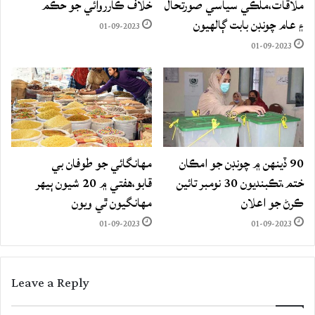
ملاقات،ملڪي سياسي صورتحال
خلاف ڪارروائي جو حڪم
۽ عام چونڊن بابت ڳالهيون
01-09-2023
01-09-2023
90 ڏينهن ۾ چونڊن جو امڪان
مهانگائي جو طوفان بي
ختم،تڪبنديون 30 نومبر تائين
قابو،هفتي ۾ 20 شيون ٻيهر
ڪرڻ جو اعلان
مهانگيون ٿي ويون
01-09-2023
01-09-2023
Leave a Reply