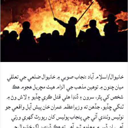
خانيوال/اسلام آباد :نجاب صوبي ۾ خانيوال ضلعي جي تعلقي
ميان چنون ۾ توهين مذهب جي الزام هيٺ مڇريل هجوم هڪ
شخص کي پٿر، سرون ۽ ڏنڊا هڻي قتل ڪري ڇڏيو ۽ لاش وڻ ۾
ٽنگي ڇڏيو. جڏهن ته وزيراعظم عمران خان پيش آيل واقعي جو
نوٽيس وٺندي آئي جي پنجاب پوليس کان رپورٽ گهري ورتي
آهي. ان ڏس ۾ معلوم ٿيو آهي ته هڪ ڏينهن اڳ خانيوال جي