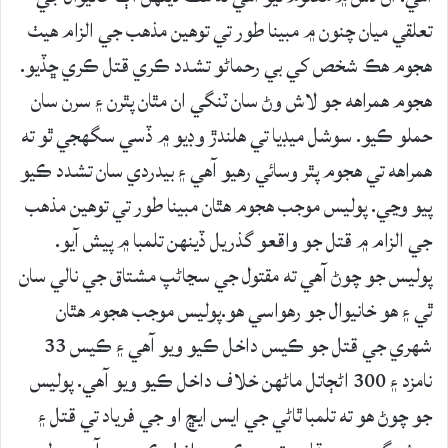
تعلقي ميان چنون ۾ مبينا طور تي توهين مذهب جي الزام هيٺ
هجوم هڪ شخص کي بي رحماڻو تشدد ڪري قتل ڪري ڇڏيو.
هجوم همراهه جو لاش وڻ سان ٽنگي ان مٿان پٿرن ۽ سرن سان
حملو ڪيو. سوشل ميڊيا تي هلندڙ وڊيو ۾ ڏسي سگهجي ٿو ته
همراهه تي هجوم پٿر وسائي رهيو آهي ۽ بيدردي سان تشدد ڪيو
پيو وڃي. پوليس موجب هجوم هٿان مبينا طور تي توهين مذهب
جي الزام ۾ قتل جو واقعو گذريل ڏينهن تلمبا ۾ پيش آيو.
پوليس جو چوڻ آهي ته مقتول جي سڃاڻپ مشتاق جي نالي سان
ٿي ۽ هو خانيوال جو رهواسي هو.پوليس موجب هجوم هٿان
شهري جي قتل جو ڪيس داخل ڪيو ويو آهي ۽ ڪيس 33
نامزد ۽ 300 اڻڄاتل ماڻهن خلاف داخل ڪيو ويو آهي. پوليس
جو چوڻ هو ته تلمبا ٿاڻي جي ايس ايڇ او جي فرياد تي قتل ۽