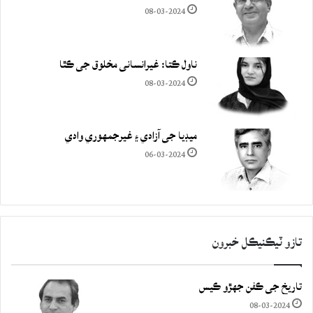
08-03-2024
ناول ڪتا: غيرانساني مخلوق جي ڪٿا
08-03-2024
ميڊيا جي آزادي ۽ غيرجمھوري وادي
06-03-2024
تازو ٽيڪنيڪل خبرون
تاريخ جي ڪفن جھڙو ڪيس
08-03-2024