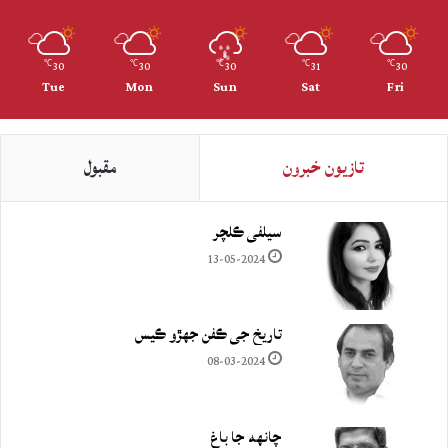
30
30
30
31
30
℃
℃
℃
℃
℃
Tue
Mon
Sun
Sat
Fri
تازيون خبرون
مقبول
سيلفي ڪلچر
13-05-2024
تاريخ جي ڪفن جھڙو ڪيس
08-03-2024
چانهه جا باغ