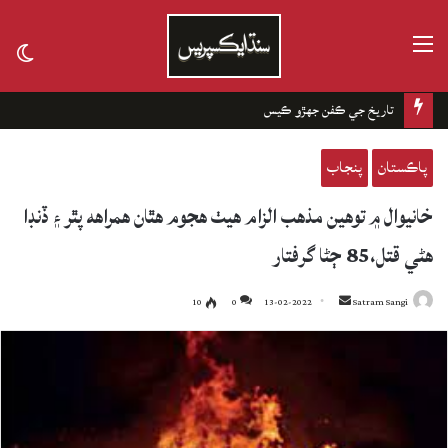
مينيو
tch
kin
چانهه جا باغ
پاڪستان
پنجاب
خانيوال ۾ توهين مذهب الزام هيٺ هجوم هٿان همراهه پٿر ۽ ڏنڊا
هڻي قتل،85 ڄڻا گرفتار
10
0
13-02-2022
Send
Satram Sangi
an
email