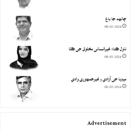
چانهه جا باغ
08-03-2024
ناول ڪتا: غيرانساني مخلوق جي ڪٿا
08-03-2024
ميڊيا جي آزادي ۽ غيرجمھوري وادي
06-03-2024
Advertisement