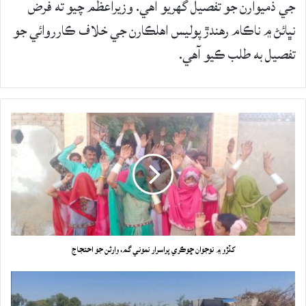
جي ذميوارن جو تفصيل گهريو آهي. وزيراعظم چيو ته فرض
نڀائڻ ۾ ناڪام رهندڙ پوليس اهلڪارن جي خلاف ڪارروائي جو
تفصيل به طلب ڪيو آهي.
کڏڙو ۾ نوجوان ڇوڪري پراسرار نموني گم، وارثن جو احتجاج