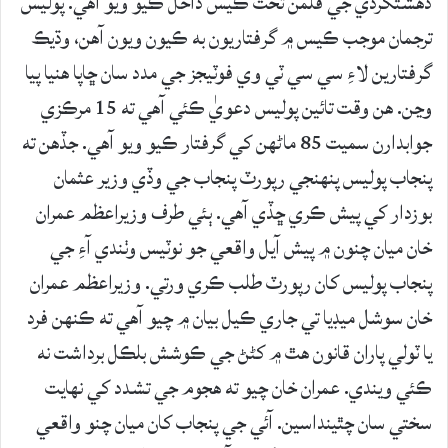
دهشتگردي جي قلمن تحت ڪيس داخل ڪيو ويو آهي. پوليس
ترجمان موجب ڪيس ۾ گرفتاريون به ڪيون ويون آهن، وڌيڪ
گرفتارين لاءِ سي سي ٽي وي فوٽيجز جي مدد سان ڇاپا هنيا پيا
وڃن. هن وقت تائين پوليس دعويٰ ڪئي آهي ته 15 مرڪزي
جوابدارن سميت 85 ماڻهن کي گرفتار ڪيو ويو آهي. جڏهن ته
پنجاب پوليس پنهنجي رپورٽ پنجاب جي وڏي وزير عثمان
بوزدار کي پيش ڪري ڇڏي آهي. ٻئي طرف وزيراعظم عمران
خان ميان چنون ۾ پيش آيل واقعي جو نوٽيس وٺندي آءِ جي
پنجاب پوليس کان رپورٽ طلب ڪري ورتي. وزيراعظم عمران
خان سوشل ميڊيا تي جاري ڪيل بيان ۾ چيو آهي ته ڪنهن فرد
يا ٽولي پاران قانون هٿ ۾ کڻڻ جي ڪوشش بلڪل برداشت نه
ڪئي ويندي. عمران خان چيو ته هجوم جي تشدد کي نهايت
سختي سان چٿينداسين. آئي جي پنجاب کان ميان چنو واقعي