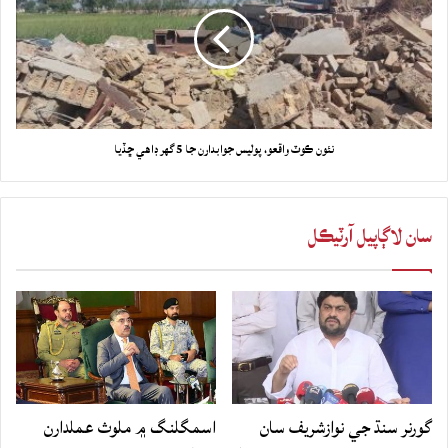
نئون ڪوٽ واقعو، پوليس جوابدارن جا 5 گهر ڊاهي ڇڏيا
سان لاڳاپيل آرٽيڪل
گورنر سنڌ جي نوازشريف سان
اسمگلنگ ۾ ملوث عملدارن