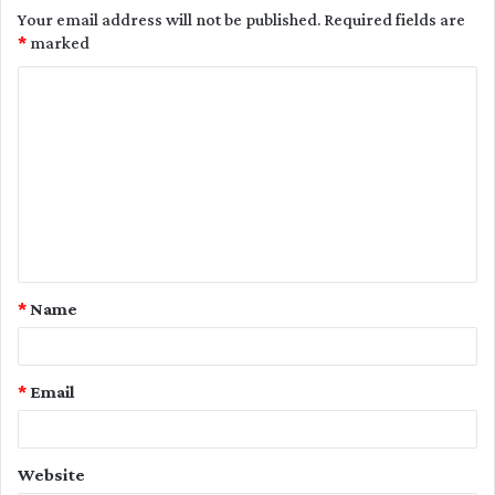
Your email address will not be published.
Required fields are
*
marked
C
o
m
m
e
n
t
*
Name
*
*
Email
Website