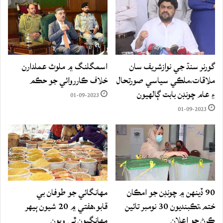
گورنر سنڌ جي نوازشريف سان
اسمگلنگ ۾ ملوث عملدارن
ملاقات،ملڪي سياسي صورتحال
خلاف ڪارروائي جو حڪم
۽ عام چونڊن بابت ڳالهيون
01-09-2023
01-09-2023
90 ڏينهن ۾ چونڊن جو امڪان
مهانگائي جو طوفان بي
ختم،تڪبنديون 30 نومبر تائين
قابو،هفتي ۾ 20 شيون ٻيهر
ڪرڻ جو اعلان
مهانگيون ٿي ويون