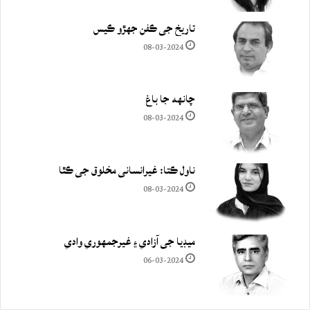
تاريخ جي ڪفن جھڙو ڪيس
08-03-2024
چانهه جا باغ
08-03-2024
ناول ڪتا: غيرانساني مخلوق جي ڪٿا
08-03-2024
ميڊيا جي آزادي ۽ غيرجمھوري وادي
06-03-2024