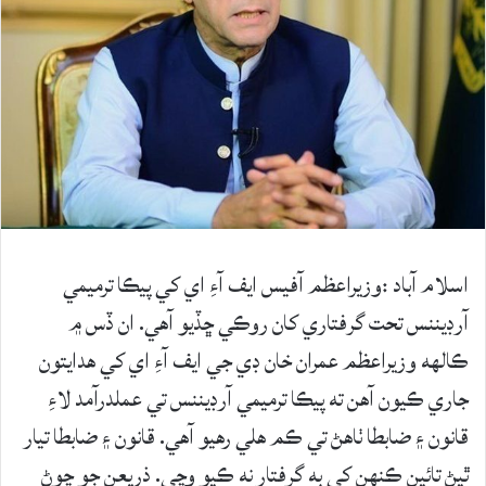
اسلام آباد :وزيراعظم آفيس ايف آءِ اي کي پيڪا ترميمي
آرڊيننس تحت گرفتاري کان روڪي ڇڏيو آهي. ان ڏس ۾
ڪالهه وزيراعظم عمران خان ڊي جي ايف آءِ اي کي هدايتون
جاري ڪيون آهن ته پيڪا ترميمي آرڊيننس تي عملدرآمد لاءِ
قانون ۽ ضابطا ٺاهڻ تي ڪم هلي رهيو آهي. قانون ۽ ضابطا تيار
ٿيڻ تائين ڪنهن کي به گرفتار نه ڪيو وڃي. ذريعن جو چوڻ