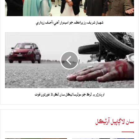
شهباز شريف وزيراعظم جو اميدوار آهي:آصف زرداري
اوٻاوڙو ۾ ٽرڪ جو موٽرسائيڪل سان ٽڪر،2 عورتون فوت
سان لاڳاپيل آرٽيڪل