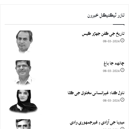
تازو ٽيڪنيڪل خبرون
تاريخ جي ڪفن جھڙو ڪيس
08-03-2024
چانهه جا باغ
08-03-2024
ناول ڪتا: غيرانساني مخلوق جي ڪٿا
08-03-2024
ميڊيا جي آزادي ۽ غيرجمھوري وادي