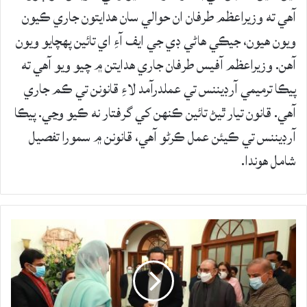
آهي ته وزيراعظم طرفان ان حوالي سان هدايتون جاري ڪيون
ويون هيون، جيڪي هاڻي ڊي جي ايف آءِ اي تائين پهچايو ويون
آهن. وزيراعظم آفيس طرفان جاري هدايتن ۾ چيو ويو آهي ته
پيڪا ترميمي آرڊيننس تي عملدرآمد لاءِ قانونن تي ڪم جاري
آهي. قانون تيار ٿيڻ تائين ڪنهن کي گرفتار نه ڪيو وڃي. پيڪا
آرڊيننس تي ڪيئن عمل ڪرڻو آهي، قانونن ۾ سمورا تفصيل
شامل هوندا.