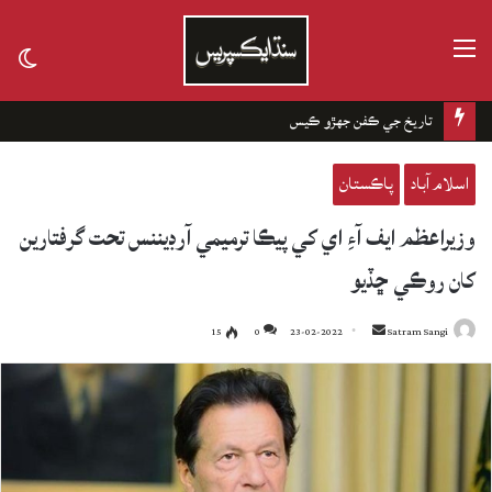
مينيو
tch
kin
تاريخ جي ڪفن جھڙو ڪيس
اسلام آباد
پاڪستان
وزيراعظم ايف آءِ اي کي پيڪا ترميمي آرڊيننس تحت گرفتارين
کان روڪي ڇڏيو
15
0
23-02-2022
Send
Satram Sangi
an
email