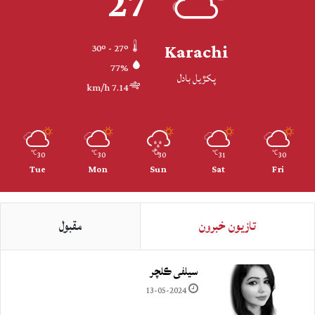
27
Karachi
30º - 27º
77%
پکڙيل بادل
7.14 km/h
30
30
30
31
30
℃
℃
℃
℃
℃
Tue
Mon
Sun
Sat
Fri
تازيون خبرون
مقبول
سيلفي ڪلچر
13-05-2024