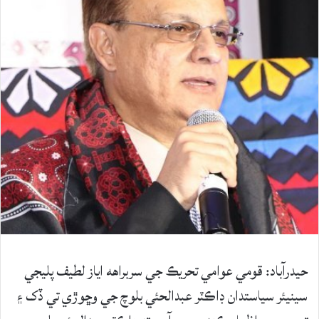
حيدرآباد: قومي عوامي تحريڪ جي سربراھه اياز لطيف پليجي
سينيئر سياستدان ڊاڪٽر عبدالحئي بلوچ جي وڇوڙي تي ڏک ۽