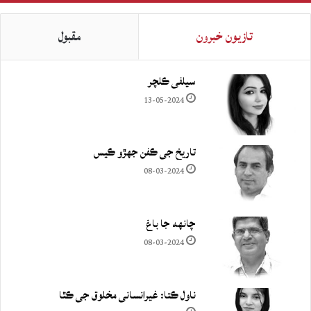
تازيون خبرون
مقبول
سيلفي ڪلچر
13-05-2024
تاريخ جي ڪفن جھڙو ڪيس
08-03-2024
چانهه جا باغ
08-03-2024
ناول ڪتا: غيرانساني مخلوق جي ڪٿا