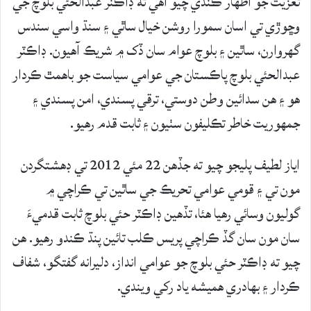
تعزيت جو اظھار ڪندي چيو آهي ته ڊاڪٽر عبدالحئي بلوچ جي
وڇوڙي تي اسان سمورا روشن خيال ساٿي ۽ سنڌ واسي سندس
گھروارن، ساٿين ۽ بلوچ عوام سان ڏک ۾ شريڪ آھيون. ڊاڪٽر
عبدالحئي بلوچ پاڪستان جي عوامي سياست جو باھمٿ ڪردار
ھو ۽ ھن سدائين وطن دوستي، ترقي پسندي، امن پسندي ۽
جمھوريت خاطر تڪليفون سٺيون ۽ ثابت قدم رھيو.
اياز لطيف پليجو چيو ته جڏھن 22 مئي 2012 تي ڊھشتگردن
مون تي ۽ قومي عوامي تحريڪ جي ساٿين تي ڪراچي ۾
گوليون وسائي رھيا ھئا، تڏھين ڊاڪٽر حئي بلوچ ثابت قدميءَ
سان مون سان گڏ ڪراچي پريس ڪلب تائين پنڌ ڪندو رھيو. ھن
چيو ته ڊاڪٽر حئي بلوچ جو عوامي انداز، دليرانه گفتگو، شفاف
ڪردار ۽ بھادري ھميشه ياد رکي ويندي.