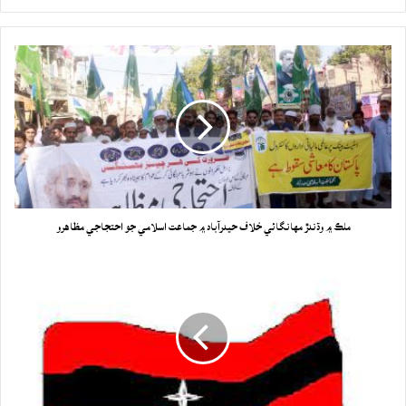
ملڪ ۾ وڌندڙ مهانگائي خلاف حيدرآباد ۾ جماعت اسلامي جو احتجاجي مظاهرو