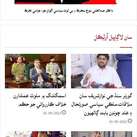
ڊاڪٽر عبدالحئي بلوچ متحرڪ ۽ بي لوث سياسي اڳواڻ ھو: عوامي تحرڪ
سان لاڳاپيل آرٽيڪل
گورنر سنڌ جي نوازشريف سان
اسمگلنگ ۾ ملوث عملدارن
ملاقات،ملڪي سياسي صورتحال
خلاف ڪارروائي جو حڪم
۽ عام چونڊن بابت ڳالهيون
01-09-2023
01-09-2023