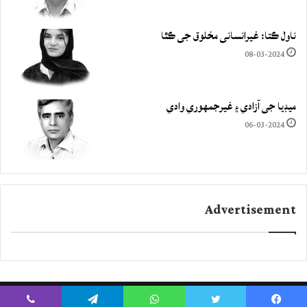
ناول ڪتا: غيرانساني مخلوق جي ڪٿا
08-03-2024
ميڊيا جي آزادي ۽ غيرجمھوري وادي
06-03-2024
Advertisement