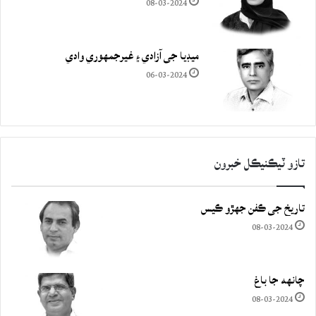
08-03-2024
ميڊيا جي آزادي ۽ غيرجمھوري وادي
06-03-2024
تازو ٽيڪنيڪل خبرون
تاريخ جي ڪفن جھڙو ڪيس
08-03-2024
چانهه جا باغ
08-03-2024