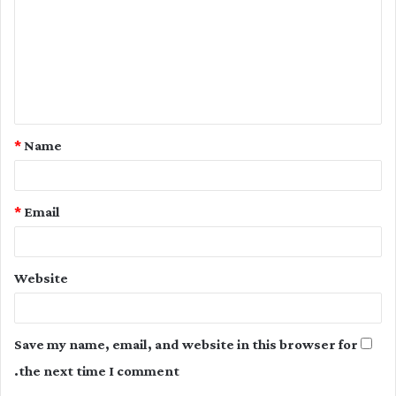
m
m
e
n
t
*
Name
*
*
Email
Website
Save my name, email, and website in this browser for
the next time I comment.