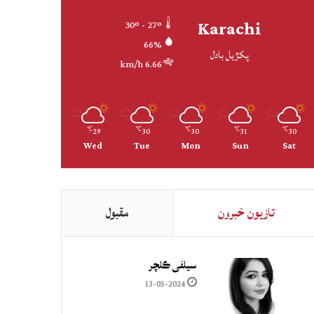
Karachi
30º - 27º
66%
پکڙيل بادل
6.66 km/h
29
30
30
31
30
℃
℃
℃
℃
℃
Wed
Tue
Mon
Sun
Sat
تازيون خبرون
مقبول
سيلفي ڪلچر
13-05-2024