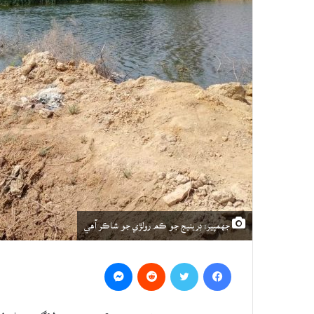
جهمپير: ڊرينيج جو ڪم رولڙي جو شاڪر آهي
Messenger
Reddit
Twitter
Facebook