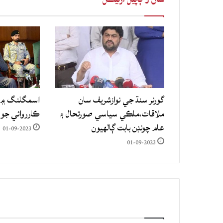
گورنر سنڌ جي نوازشريف سان
اسمگلنگ ۾ م
ملاقات،ملڪي سياسي صورتحال ۽
ڪارروائي جو
عام چونڊن بابت ڳالهيون
01-09-2023
01-09-2023