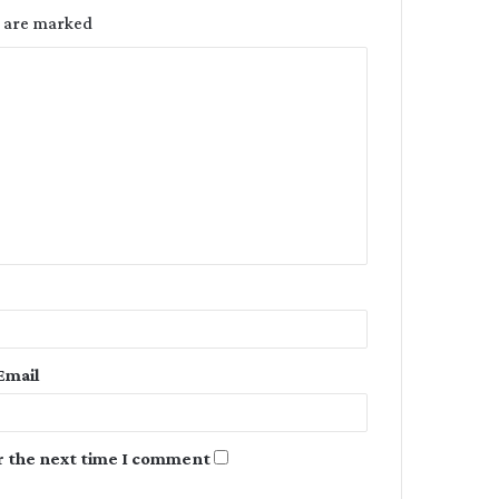
s are marked
C
o
m
m
e
n
t
*
Email
r the next time I comment.