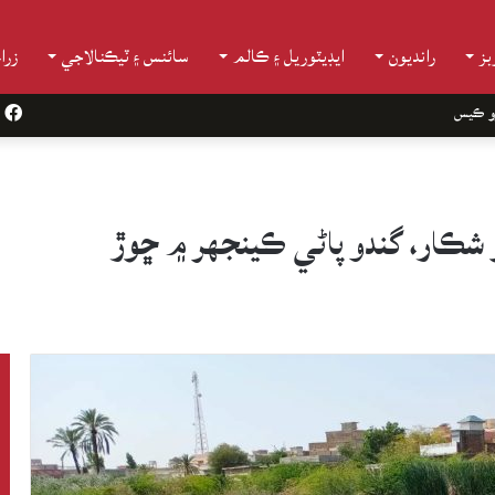
ز
رانديون
ايڊيٽوريل ۽ ڪالم
سائنس ۽ ٽيڪنالاجي
زرا
و ڪيس
k
شڪار، گندو پاڻي ڪينجهر ۾ ڇوڙ