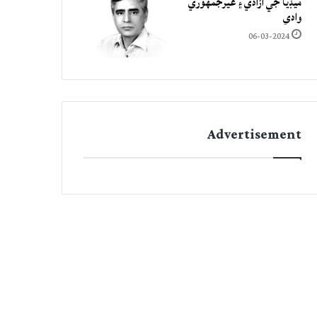
ميڊيا جي آزادي ۽ غيرجمھوري
وادي
06-03-2024
Advertisement