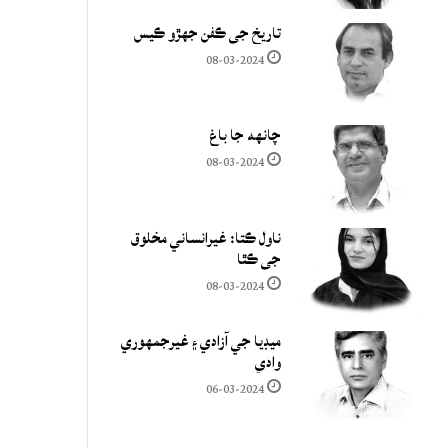
تاريخ جي ڪفن جھڙو ڪيس
08-03-2024
چانهه جا باغ
08-03-2024
ناول ڪتا: غيرانساني مخلوق
جي ڪٿا
08-03-2024
ميڊيا جي آزادي ۽ غيرجمھوري
وادي
06-03-2024