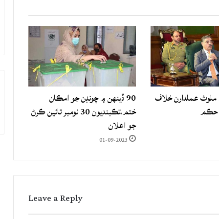
لوث عملدارن خلاف
90 ڏينهن ۾ چونڊن جو امڪان
 حڪم
ختم،تڪبنديون 30 نومبر تائين ڪرڻ
جو اعلان
01-09-2023
Leave a Reply