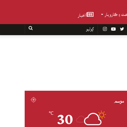
عت ۽ ڪاروبار
اخبار
Faceboo
Twitter
YouTube
Instagram
ڳوليو
موسم
30
℃