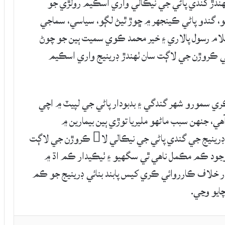
ندڙ گندي پاڻي جي نيڪالي واري اسڪيم رولڙي جو
و، گندو پاڻي ڪينجهر ۾ ڇوڙ ٿيڻ لڳو، سياسي، سماجي
لام رسول پالاري ۽ خير محمد ڪوي سميت ٻين جو چوڻ
ي ڪروڙن جي لاڳت سان ٺهندڙ ڊرينيج واري اسڪيم
ري سمورو شهر گندگي ۽ بدبودار پاڻي جي لپيٽ ۾ اچي
ي، جنهن سبب ماڻهو مليريا توڙي ٻين بيمارين ۾
وڪوڙجي ويا آهن، هنن حڪومت پاران جهمپير جي ڊرينيج جي گندي پاڻي جي نيڪالي لا ڪروڙن جي لاڳت
و ويو هو پر 2 سال گذرڻ باوجود ڪم مڪمل ناهي ٿي سگهيو ۽ ٺيڪيدار ڪم اڌ ۾
ار خلاف ڪارروائي ڪري کيس پابند بنائي ڊرينيج جو ڪم
ايو وڃي.