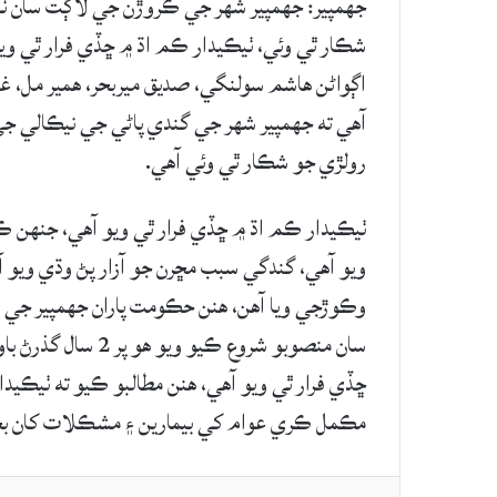
جهمپير: جهمپير شهر جي ڪروڙن جي لاڳت سان ٺه
شڪار ٿي وئي، ٺيڪيدار ڪم اڌ ۾ ڇڏي فرار ٿي وي
اڳواڻن هاشم سولنگي، صديق ميربحر، همير مل، غ
آهي ته جهمپير شهر جي گندي پاڻي جي نيڪالي ج
رولڙي جو شڪار ٿي وئي آهي.
ٺيڪيدار ڪم اڌ ۾ ڇڏي فرار ٿي ويو آهي، جنهن ڪ
ويو آهي، گندگي سبب مڇرن جو آزار پڻ وڌي ويو آه
سان منصوبو شروع ڪي
ڇڏي فرار ٿي ويو آهي، هنن مطالبو ڪيو ته ٺيڪيد
مڪمل ڪري عوام کي بيمارين ۽ مشڪلات کان بچ