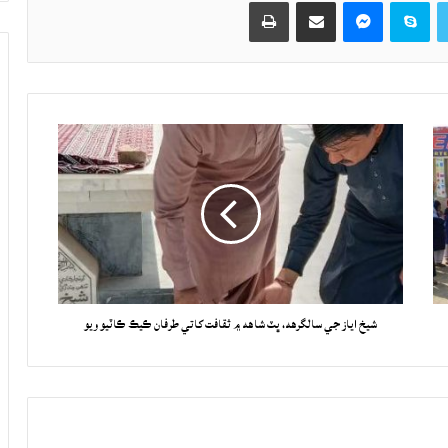
Twitter
Skype
Messenger
حصيداري ڪريو اي ميل ذريعي
اپيو
شيخ اياز جي سالگرهه، ڀٽ شاهه ۾ ثقافت کاتي طرفان ڪيڪ ڪاٽيو ويو