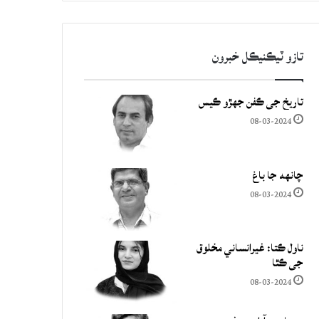
تازو ٽيڪنيڪل خبرون
تاريخ جي ڪفن جھڙو ڪيس
08-03-2024
چانهه جا باغ
08-03-2024
ناول ڪتا: غيرانساني مخلوق
جي ڪٿا
08-03-2024