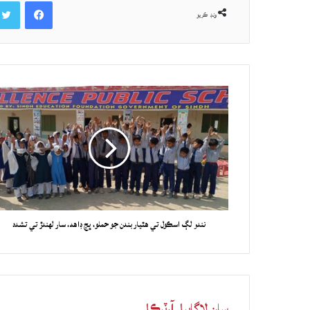
Facebook
ونڊ ڪريو
نندو لڳ اسڪول تي هٿياربندن جو حملو، ڀڃ ڊاهه، سار لهندڙ تي تشدد
سان لاڳاپيل آرٽيڪل