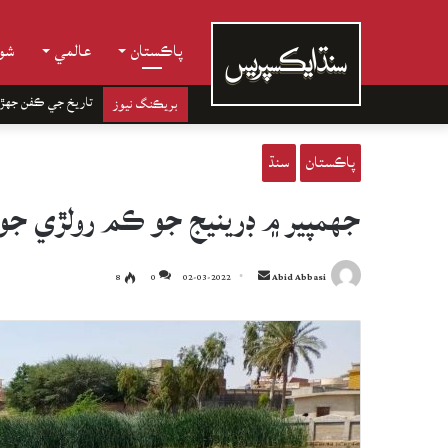
پاڪستان
عالمي
شوب
تاريخ جي ڪفن جھڙ
بريڪنگ نيوز
پاڪستان
سنڌ
جهمپير ۾ ڊرينيج جو ڪم رولڙي جو 
Send
8
0
02-03-2022
Abid Abbasi
an
email