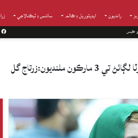
ز
رانديون
ايڊيٽوريل ۽ ڪالم
سائنس ۽ ٽيڪنالاجي
زرا
و ڪيس
k
ن ملنديون:زرتاج گل