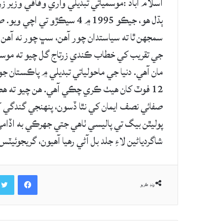
سمجهن ٿا ته سياستدان چور آهن، سڀ چور نه آهن ڪ
جي تقريب کي خطاب ڪندي زرتاج گل چيو ته موسم
مان آهي. دنيا جي ماحولياتي تبديلي ۾ پاڪستان
صفائي نصف ايمان کي نٿا ڏسون، پنهنجي گندگي کڻ
پوليٿن بيگ تي پاليسي ٺاهي جتي جهرڪي به اڏامي
شاگردياڻين لاءِ جلد بل آڻي رهيا آهيون، گريجوئيٽس کي ٻوٽا ل
Facebook
ونڊ ڪريو