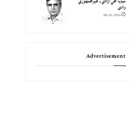
ميڊيا جي آزادي ۽ غيرجمھوري
وادي
06-03-2024
Advertisement