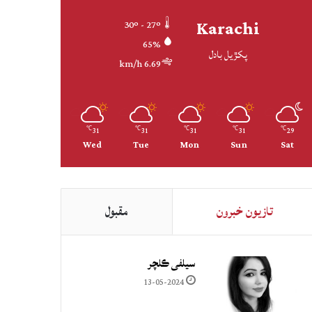
Karachi
30º - 27º
65%
پکڙيل بادل
6.69 km/h
31
31
31
31
29
℃
℃
℃
℃
℃
Wed
Tue
Mon
Sun
Sat
تازيون خبرون
مقبول
سيلفي ڪلچر
13-05-2024