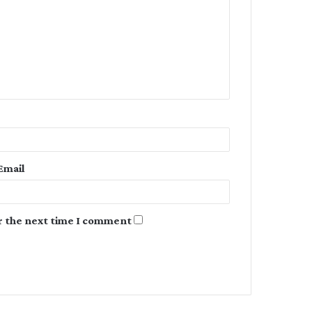
m
m
e
n
t
*
Email
r the next time I comment.