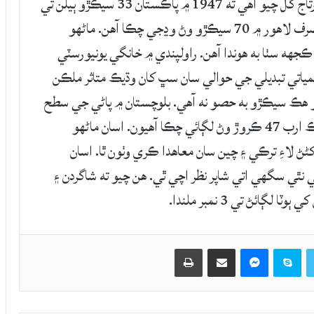
اسلام آباد :موسمياتي تبديلي واري وفاقي وزير زرتاج گل چيو آهي ته 1947 ۾ پاڪستان 33 سيڪڙو ٻيلن تي
ٻڌل هو، جيڪو 1995 ۾ 4 سيڪڙو تي اچي ويو. صرف لاهور ۾ 70 سيڪڙو وڻ وڍجي چڪا آهن. ماڻهو
جهه سٺا به هوندا آهن. راولپندي ۾ خانگي يونيورسٽي
ياتي تبديلي جي حوالي سان سڀ کان وڌيڪ متاثر ملڪن
 جو هڪ سيڪڙو به حصو نه آهي. بلوچستان ۾ پاڻي جي سطح
12 فوٽ کان هيٺ ڪري چڪي آهي. هن چيو ته هڪ ارب 47 ڪروڙ وڻ لڳائي چڪا آهيون. اسان ماڻهو
ڻ لاءِ ترڪي ۽ چين سان معاهدا ڪري وٺون ٿا. اسان
 نٿي سگهي اتي شاپر نظر اچي ٿي. هن چيو ته شاگردن ۽
ڳائڻ تي 3 نمبر ملندا.
Twitter
Skype
Messenger
حصيداري ڪريو اي ميل ذريعي
اپيو