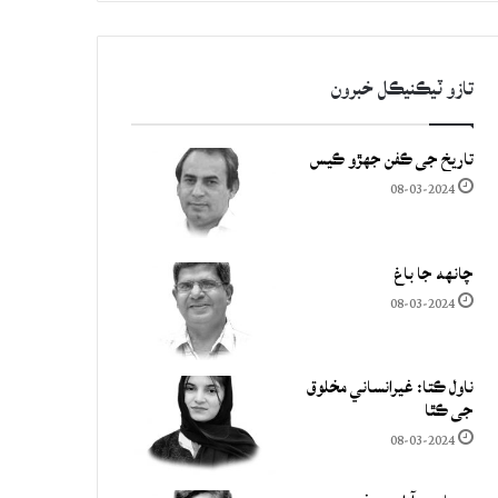
تازو ٽيڪنيڪل خبرون
تاريخ جي ڪفن جھڙو ڪيس
08-03-2024
چانهه جا باغ
08-03-2024
ناول ڪتا: غيرانساني مخلوق
جي ڪٿا
08-03-2024