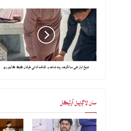
شيخ اياز جي سالگرهه، ڀٽ شاهه ۾ ثقافت کاتي طرفان ڪيڪ ڪاٽيو ويو
سان لاڳاپيل آرٽيڪل