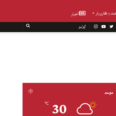
عت ۽ ڪاروبار
اخبار
Faceboo
Twitter
YouTube
Instagram
ڳوليو
موسم
30
℃