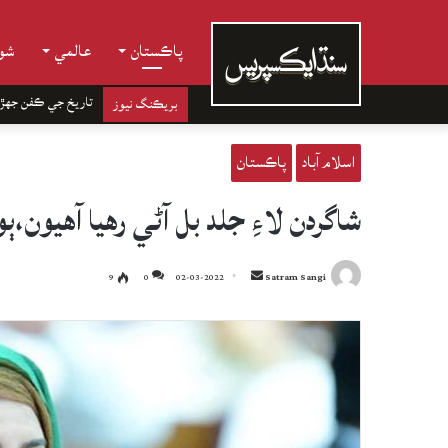
پاڪستان
عالمي
شوب
تاريخ جي ڪفن جھڙ
بريڪنگ نيوز
اسلام آباد
پاڪستان
شاگردن لاءِ جلد بل آڻي رهيا آهيون،ٻوٽا لڳائڻ تي 3 مارڪو
Send
9
0
02-03-2022
Satram Sangi
an
email