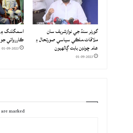
گورنر سنڌ جي نوازشريف سان
اسمگلنگ ۾ م
ملاقات،ملڪي سياسي صورتحال ۽
ڪارروائي جو
عام چونڊن بابت ڳالهيون
01-09-2023
01-09-2023
s are marked
C
o