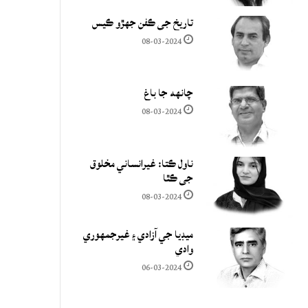
تاريخ جي ڪفن جھڙو ڪيس
08-03-2024
چانهه جا باغ
08-03-2024
ناول ڪتا: غيرانساني مخلوق
جي ڪٿا
08-03-2024
ميڊيا جي آزادي ۽ غيرجمھوري
وادي
06-03-2024