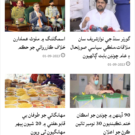
گورنر سنڌ جي نوازشريف سان
اسمگلنگ ۾ ملوث عملدارن
ملاقات،ملڪي سياسي صورتحال
خلاف ڪارروائي جو حڪم
۽ عام چونڊن بابت ڳالهيون
01-09-2023
01-09-2023
90 ڏينهن ۾ چونڊن جو امڪان
مهانگائي جو طوفان بي
ختم،تڪبنديون 30 نومبر تائين
قابو،هفتي ۾ 20 شيون ٻيهر
ڪرڻ جو اعلان
مهانگيون ٿي ويون