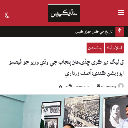
مينيو
tch
kin
تاريخ جي ڪفن جھڙو ڪيس
اسلام آباد
پاڪستان
ق ليگ دير ڪري ڇڏي،هاڻ پنجاب جي وڏي وزير جو فيصلو
اپوزيشن ڪندي:آصف زرداري
7
0
29-03-2022
Send
Satram Sangi
an
email