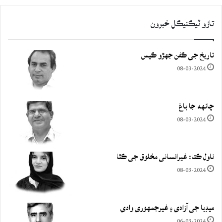
تازو ٽيڪنيڪل خبرون
تاريخ جي ڪفن جھڙو ڪيس
08-03-2024
چانهه جا باغ
08-03-2024
ناول ڪتا: غيرانساني مخلوق جي ڪٿا
08-03-2024
ميڊيا جي آزادي ۽ غيرجمھوري وادي
06-03-2024