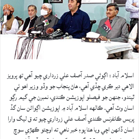
اسلام آباد : اڳوڻي صدر آصف علي زرداري چيو آھي تھ پرويز
الاهي دير ڪري ڇڏي آهي، هاڻ پنجاب جو وڏو وزير اهو ئي
ٿيندو، جنهن جو فيصلو اپوزيشن ڪندي، نمبرن جي گيم رڳو
اسان وٽ آهي. ڪالهه اسلام آباد ۾ اپوزيشن اڳواڻن سان گڏ
پريس ڪانفرنس ڪندي آصف علي زرداري چيو ته ق ليگ وارا
اسان ڏانهن اچي ويا هئا پوءِ خبر ناهي ته اوچتو ڪهڙي سوچ