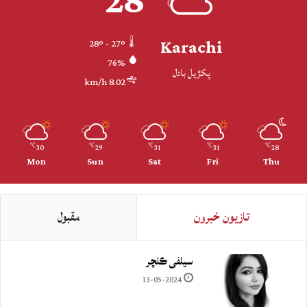
28
Karachi
28º - 27º
76%
پکڙيل بادل
8.02 km/h
30
29
31
31
28
℃
℃
℃
℃
℃
Mon
Sun
Sat
Fri
Thu
تازيون خبرون
مقبول
سيلفي ڪلچر
13-05-2024