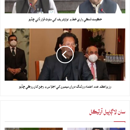
حڪومت ڌمڪي واري خط ۾ نوازشريف کي ملوث قرار ڏئي ڇڏيو
وزيراعظم عدم اعتماد ووٽنگ دوران ميمبرن کي اجلاس ۾ وڃڻ کان روڪي ڇڏيو
سان لاڳاپيل آرٽيڪل