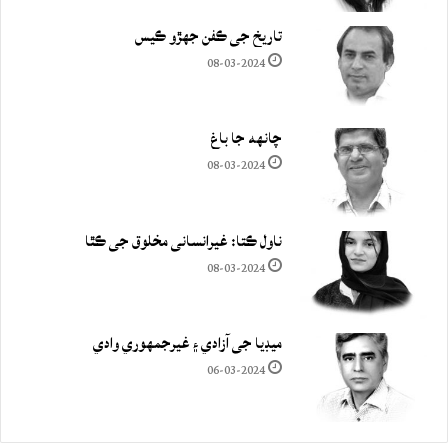
تاريخ جي ڪفن جھڙو ڪيس
08-03-2024
چانهه جا باغ
08-03-2024
ناول ڪتا: غيرانساني مخلوق جي ڪٿا
08-03-2024
ميڊيا جي آزادي ۽ غيرجمھوري وادي
06-03-2024