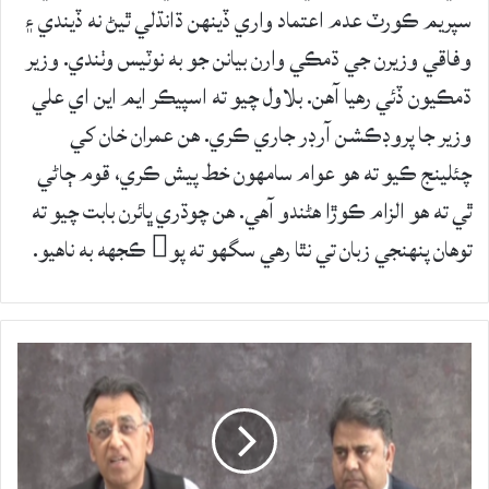
سپريم ڪورٽ عدم اعتماد واري ڏينهن ڌانڌلي ٿيڻ نه ڏيندي ۽
وفاقي وزيرن جي ڌمڪي وارن بيانن جو به نوٽيس وٺندي. وزير
ڌمڪيون ڏئي رهيا آهن. بلاول چيو ته اسپيڪر ايم اين اي علي
وزير جا پروڊڪشن آرڊر جاري ڪري. هن عمران خان کي
چئلينج ڪيو ته هو عوام سامهون خط پيش ڪري، قوم ڄاڻي
ٿي ته هو الزام ڪوڙا هڻندو آهي. هن چوڌري ڀائرن بابت چيو ته
توهان پنهنجي زبان تي نٿا رهي سگهو ته پو ڪجهه به ناهيو.