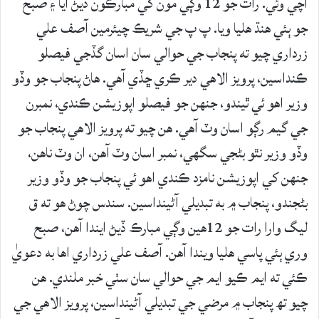
اچي وئي. رات جو 12 وڳي مون کي مبارڪون ڏيڻ آيا ۽ صبح
جو ٻئي هنڌ هليا ويا. پ پ جي شريڪ چيئرمين آصف علي
زرداري چيو ته پنجاب جي حوالي سان اسان گڏجي فيصلو
ڪنداسين، پرويز الاهي دير ڪري ڇڏي آهي. هاڻ پنجاب جو وڏو
وزير اهو ئي ٿيندو، جنهن جو فيصلو اپوزيشن ڪندي، نمبرن
جي گيم رڳو اسان وٽ آهي. هن چيو ته پرويز الاهي پنجاب جو
وڏو وزير نٿو بڻجي سگهي، نمبر اسان وٽ آهن، ان وٽ ناهن،
جنهن کي اپوزيشن نامزد ڪندي اهو ئي پنجاب جو وڏو وزير
بڻجندو، پنجاب ۾ به تبديلي آڻينداسين. سندس چوڻ هو ته ق
ليگ وارا رات جو 12هين وڳي مبارڪ ڏيڻ ايندا آهن، صبح
وري ٻئي پاسي هليا ويندا آهن. آصف علي زرداري اها به دعويٰ
ڪئي ته ايم ڪيو ايم جي حوالي سان سٺي خبر ملندي. ھن
چيو تھ پنجاب ۾ مرضي جي تبديلي آڻينداسين، پرويز الاهي جي