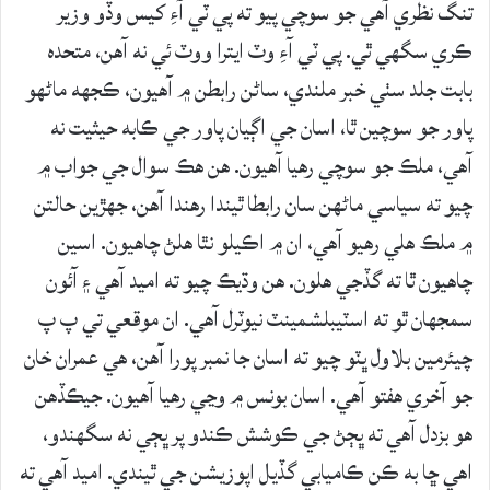
تنگ نظري آهي جو سوچي پيو ته پي ٽي آءِ کيس وڏو وزير
ڪري سگهي ٿي. پي ٽي آءِ وٽ ايترا ووٽ ئي نه آهن، متحده
بابت جلد سٺي خبر ملندي، ساڻن رابطن ۾ آهيون، ڪجهه ماڻهو
پاور جو سوچين ٿا، اسان جي اڳيان پاور جي ڪابه حيثيت نه
آهي، ملڪ جو سوچي رهيا آهيون. هن هڪ سوال جي جواب ۾
چيو ته سياسي ماڻهن سان رابطا ٿيندا رهندا آهن، جهڙين حالتن
۾ ملڪ هلي رهيو آهي، ان ۾ اڪيلو نٿا هلڻ چاهيون. اسين
چاهيون ٿا ته گڏجي هلون. هن وڌيڪ چيو ته اميد آهي ۽ آئون
سمجهان ٿو ته اسٽيبلشمينٽ نيوٽرل آهي. ان موقعي تي پ پ
چيئرمين بلاول ڀٽو چيو ته اسان جا نمبر پورا آهن، هي عمران خان
جو آخري هفتو آهي. اسان بونس ۾ وڃي رهيا آهيون. جيڪڏهن
هو بزدل آهي ته ڀڄڻ جي ڪوشش ڪندو پر ڀڄي نه سگهندو،
اهي ڇا به ڪن ڪاميابي گڏيل اپوزيشن جي ٿيندي. اميد آهي ته