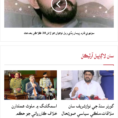
سونهري فارم ڀرسان ٻڏي ويل نوجوان جو لاش 30 ڪلاڪن بعد هٿ
سان لاڳاپيل آرٽيڪل
گورنر سنڌ جي نوازشريف سان
اسمگلنگ ۾ ملوث عملدارن
ملاقات،ملڪي سياسي صورتحال
خلاف ڪارروائي جو حڪم