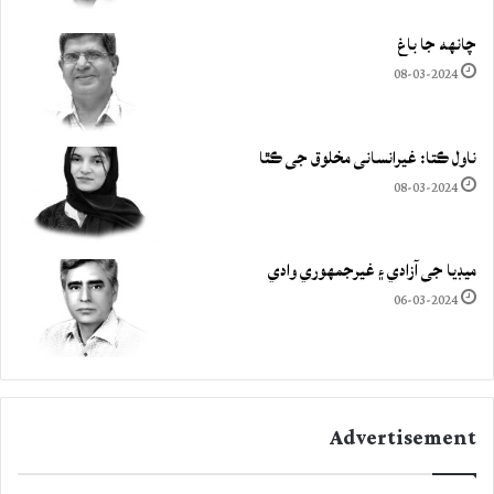
چانهه جا باغ
08-03-2024
ناول ڪتا: غيرانساني مخلوق جي ڪٿا
08-03-2024
ميڊيا جي آزادي ۽ غيرجمھوري وادي
06-03-2024
Advertisement