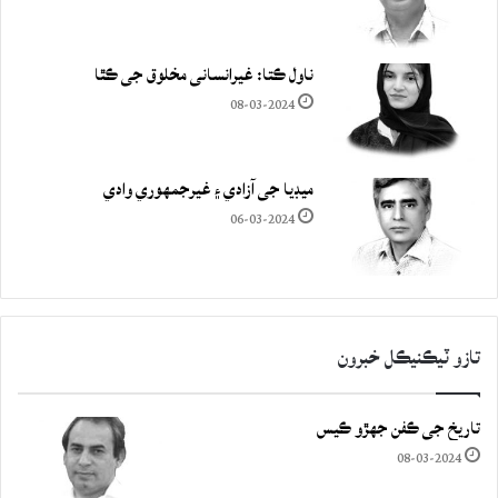
ناول ڪتا: غيرانساني مخلوق جي ڪٿا
08-03-2024
ميڊيا جي آزادي ۽ غيرجمھوري وادي
06-03-2024
تازو ٽيڪنيڪل خبرون
تاريخ جي ڪفن جھڙو ڪيس
08-03-2024