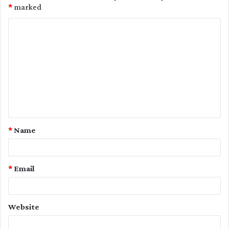
*
marked
C
o
m
m
e
n
t
*
Name
*
*
Email
Website