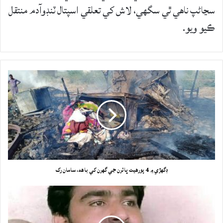
سڃاڻپ ناهي ٿي سگهي، لاش کي تعلقي اسپتال ٽنڊوآدم منتقل
ڪيو ويو.
ڊگهڙي ۾ 4 پورهيت ڀائرن جي گهرن کي باهه، سامان رک