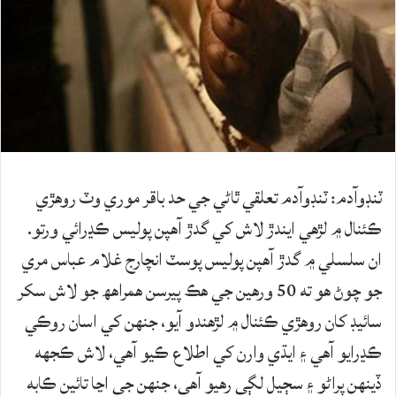
ٽنڊوآدم: ٽنڊوآدم تعلقي ٿاڻي جي حد باقر موري وٽ روهڙي
ڪئنال ۾ لڙھي ايندڙ لاش کي گدڙ آھپن پوليس ڪڍرائي ورتو.
ان سلسلي ۾ گدڙ آھپن پوليس پوسٽ انچارج غلام عباس مري
جو چوڻ ھو ته 50 ورهين جي هڪ پيرسن همراهھ جو لاش سکر
سائيڊ کان روهڙي ڪئنال ۾ لڙهندو آيو، جنهن کي اسان روڪي
ڪڍرايو آھي ۽ ايڌي وارن کي اطلاع ڪيو آھي، لاش ڪجھه
ڏينهن پراڻو ۽ سڄيل لڳي رهيو آھي، جنهن جي اڃا تائين ڪابه