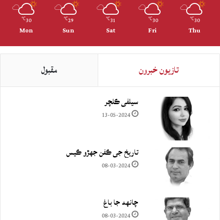
30
29
31
30
30
℃
℃
℃
℃
℃
Mon
Sun
Sat
Fri
Thu
تازيون خبرون
مقبول
سيلفي ڪلچر
13-05-2024
تاريخ جي ڪفن جھڙو ڪيس
08-03-2024
چانهه جا باغ
08-03-2024