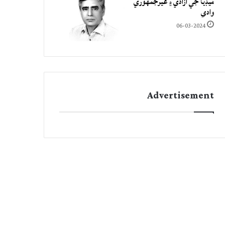
ميڊيا جي آزادي ۽ غيرجمھوري
وادي
06-03-2024
Advertisement