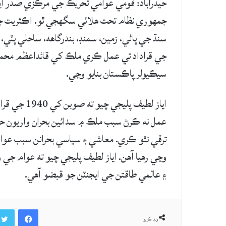
حيدرآباد: قومي عوامي تحريڪ جي مرڪزي صدر ايا
جمهوري نظام تحت هلائي سگهجي ٿو. اڪثريت جو ج
جي قراداد تي عمل ڪري ملڪ کي قائداعظم محمد 
سيڪيولر پاڪستان بنايو وڃي.
اياز لطيف پ
عمل نه ڪرڻ سبب ملڪ ۾ سدائين بحران واريون ح
ترقي نٿو ڪري. معاشي ۽ سياسي بحرانن سبب عوام 
وڃي رهيا آهن. اياز لطيف پليجي چيو ته عوام جي 
۽ عالمي طاقتن جي ايجنٽن جو قبضو آهي.
Facebook
ونڊ ڪريو