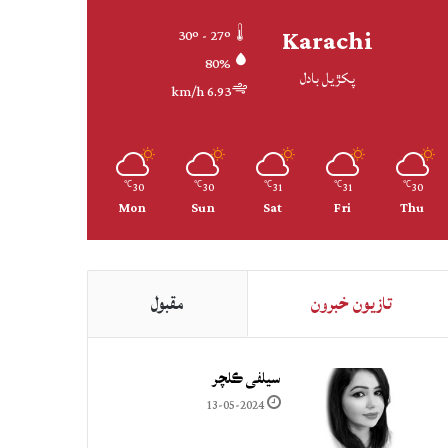
Karachi
30º - 27º
80%
پکڙيل بادل
6.93 km/h
30
30
31
31
30
℃
℃
℃
℃
℃
Mon
Sun
Sat
Fri
Thu
تازيون خبرون
مقبول
سيلفي ڪلچر
13-05-2024