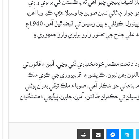
ز لطيف پليجي چيو آھي ته پاڪستان کي برابري واري
واز ڄاڻائي ننڍن صوبن جا وسيلا ھڙپ ڪيا ويا آھن،
سنڌ جي پاڻي، زمين، سمنڊ، بندرگاھه، ساحلي پٽي، پيٽرول، ڪوئلي ۽ ٻين وسيلن تي قبضا ٿيل آھن، 1940ع
علي جناح جي تصور وارو برابري وارو جمهوري ۽
ليجي چيو ته صوبن کي 1940 جي قرارداد تحت مڪمل خودمختياري ڏني وڃي. آئين ۽ قانون تي
التون رهن ٿيون. ڪرپشن ۽ اقرباپروري جي ڪري ملڪ
بدحالي جو شڪار آهي. صوبا ۽ ملڪ ترقي بدران پوئتي
وسيلن تي حڪمران طاقتن، آمرن، جابرن، پرڏيهي دهشتگردن
Twitter
Skype
Messenger
حصيداري ڪريو اي ميل ذريعي
اپيو