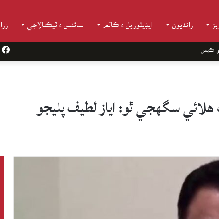
ز
رانديون
ايڊيٽوريل ۽ ڪالم
سائنس ۽ ٽيڪنالاجي
زرا
و ڪيس
k
 هلائي سگهجي ٿو: اياز لطيف پليجو