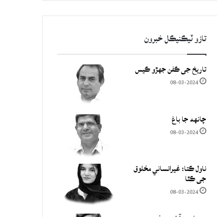
تازو ٽيڪنيڪل خبرون
تاريخ جي ڪفن جھڙو ڪيس
08-03-2024
چانهه جا باغ
08-03-2024
ناول ڪتا: غيرانساني مخلوق
جي ڪٿا
08-03-2024