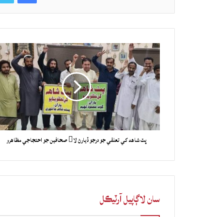
ڀٽ شاهه کي تعلقي جو درجو ڏيارڻ لا صحافين جو احتجاجي مظاهرو
سان لاڳاپيل آرٽيڪل