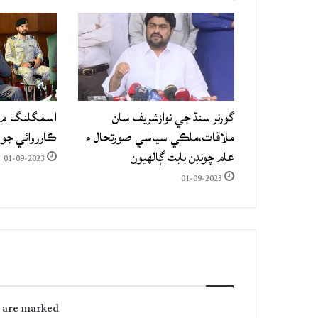
گورنر سنڌ جي نوازشريف سان
اسمگلنگ ۾ م
ملاقات،ملڪي سياسي صورتحال ۽
ڪارروائي جو
عام چونڊن بابت ڳالهيون
01-09-2023
01-09-2023
s are marked