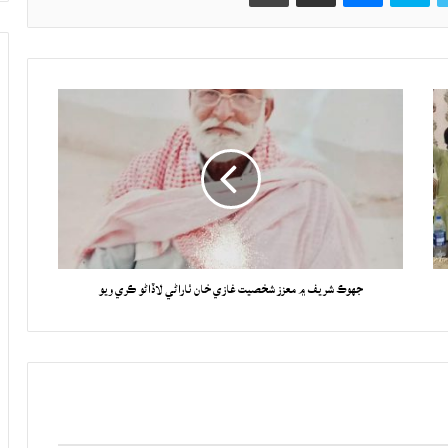
جهوڪ شريف ۾ معزز شخصيت غازي خان ٺاراڻي لاڏاڻو ڪري ويو