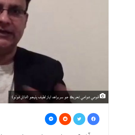
قومي عوامي تحريڪ جو سربراهه اياز لطيف پليجو (فائل فوٽو)
Messenger
Reddit
Twitter
Facebook