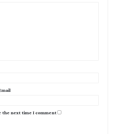
C
o
m
m
e
n
t
*
Email
r the next time I comment.