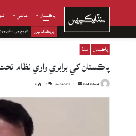
پاڪستان
عالمي
شوب
تاريخ جي ڪفن جھڙ
بريڪنگ نيوز
پاڪستان
سنڌ
پاڪستان کي برابري واري نظام تحت
Send
8
0
04-04-2022
Abid Abbasi
an
email