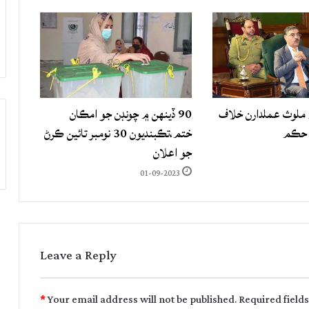
لوث عملدارن خلاف
90 ڏينهن ۾ چونڊن جو امڪان
 حڪم
ختم،تڪبنديون 30 نومبر تائين ڪرڻ
جو اعلان
01-09-2023
Leave a Reply
*
Your email address will not be published.
Required field