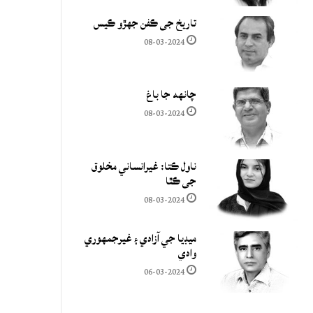
تاريخ جي ڪفن جھڙو ڪيس
08-03-2024
چانهه جا باغ
08-03-2024
ناول ڪتا: غيرانساني مخلوق
جي ڪٿا
08-03-2024
ميڊيا جي آزادي ۽ غيرجمھوري
وادي
06-03-2024