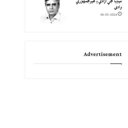
ميڊيا جي آزادي ۽ غيرجمھوري
وادي
06-03-2024
Advertisement