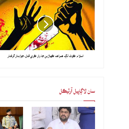
اسلام ڪوٽ لڳ همراهه ڪهاڙين جا وار ڪري قتل، جوابدار گرفتار
سان لاڳاپيل آرٽيڪل