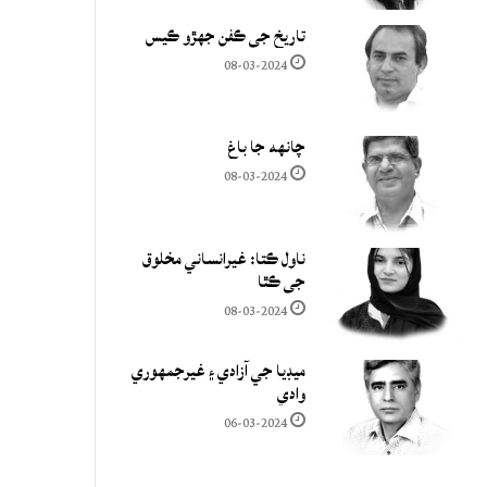
تاريخ جي ڪفن جھڙو ڪيس
08-03-2024
چانهه جا باغ
08-03-2024
ناول ڪتا: غيرانساني مخلوق
جي ڪٿا
08-03-2024
ميڊيا جي آزادي ۽ غيرجمھوري
وادي
06-03-2024