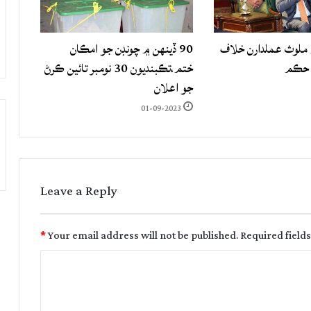
لوث عملدارن خلاف
90 ڏينهن ۾ چونڊن جو امڪان
 حڪم
ختم،تڪبنديون 30 نومبر تائين ڪرڻ
جو اعلان
01-09-2023
Leave a Reply
*
Your email address will not be published.
Required field