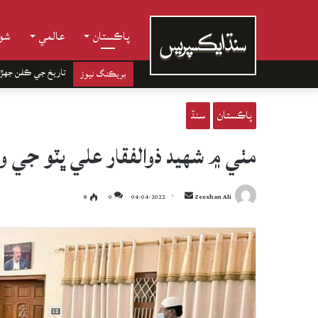
پاڪستان
عالمي
شوب
تاريخ جي ڪفن جھڙ
بريڪنگ نيوز
پاڪستان
سنڌ
مٺي ۾ شهيد ذوالفقار علي ڀٽو جي و
Send
8
0
04-04-2022
Zeeshan Ali
an
email