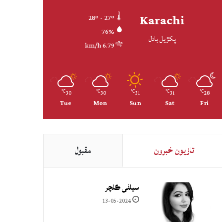
Karachi
28º - 27º
76%
پکڙيل بادل
6.79 km/h
30
30
31
31
28
℃
℃
℃
℃
℃
Tue
Mon
Sun
Sat
Fri
تازيون خبرون
مقبول
سيلفي ڪلچر
13-05-2024