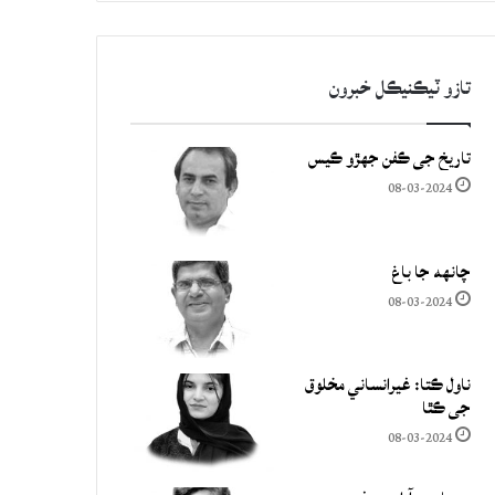
تازو ٽيڪنيڪل خبرون
تاريخ جي ڪفن جھڙو ڪيس
08-03-2024
چانهه جا باغ
08-03-2024
ناول ڪتا: غيرانساني مخلوق
جي ڪٿا
08-03-2024