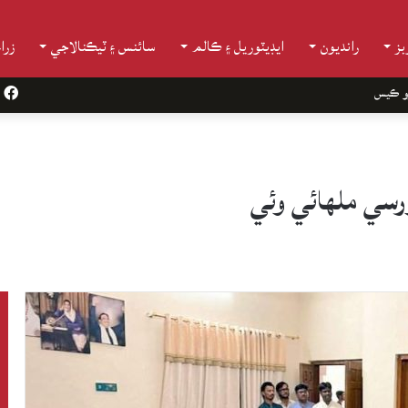
ز
رانديون
ايڊيٽوريل ۽ ڪالم
سائنس ۽ ٽيڪنالاجي
زرا
و ڪيس
k
رسي ملهائي وئي