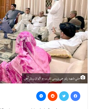
مٺي:شهيد ڀٽو جي ورسي تقريب ۾ اڳواڻ ويٺل آهن
Messenger
Reddit
Twitter
Facebook