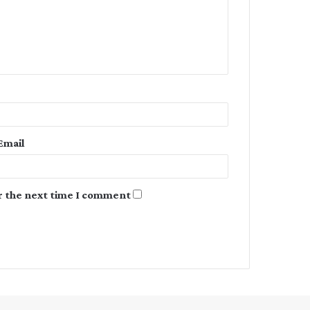
m
e
n
t
*
Email
r the next time I comment.