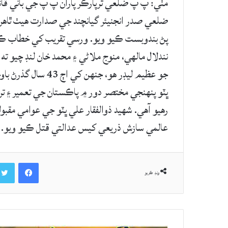
ضلعي صدر انجنيئر گيانچند جي صدارت هيٺ ٿاهراڻ
پڻ بندوبست ڪيو ويو. ورسي تقريب کي خطاب ڪندي 
نندلال مالهي، منوج ملاڻي ۽ محمد خان لنڊ چيو ته 
جو عظيم ليڊر هو، جن
ڀٽو پنهنجي مختصر دور ۾ پاڪستان جي تعمير ۽ ترقي
رهيو آهي. شهيد ذوالفقار علي ڀٽو جي عوامي مقب
عالمي سازش ذريعي کيس عدالتي قتل ڪيو ويو.
Facebook
ونڊ ڪريو