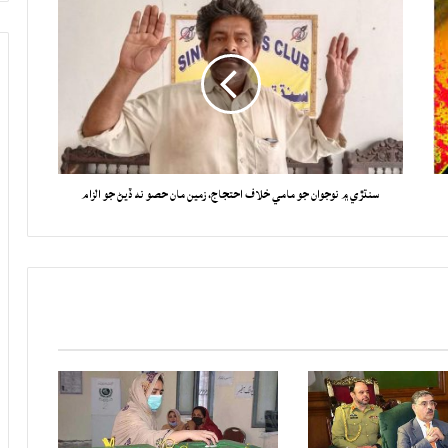
سنڌڙي ۾ نوجوان جو مامي خلاف احتجاج، زمين مان حصو نه ڏيڻ جو الزام