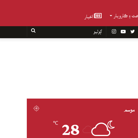
عت ۽ ڪاروبار
اخبار
Faceboo
Twitter
YouTube
Instagram
ڳوليو
موسم
28
℃