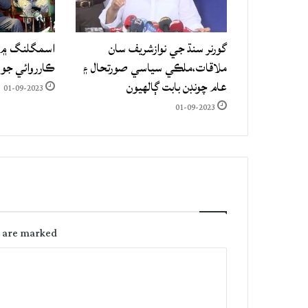
گورنر سنڌ جي نوازشريف سان
اسمگلنگ ۾ م
ملاقات،ملڪي سياسي صورتحال ۽
ڪارروائي جو
عام چونڊن بابت ڳالهيون
01-09-2023
01-09-2023
s are marked
C
o
m