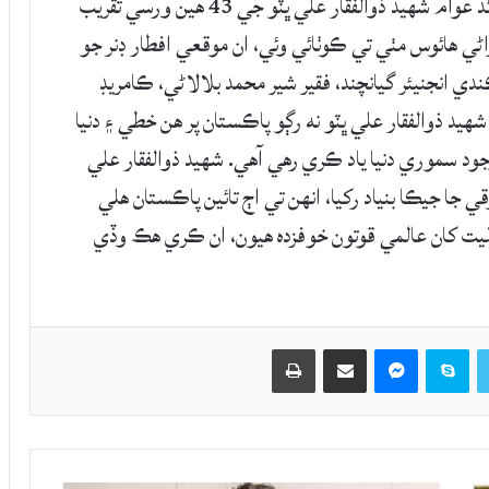
مٺي: پ پ ضلعي ٿرپارڪر پاران پ پ جي باني قائد عوام شهيد ذوالفقار علي ڀٽو جي 43 هين ورسي تقريب
ي هائوس مٺي تي ڪوٺائي وئي، ان موقعي افطار ڊنر جو
انجنيئر گيانچند، فقير شير محمد بلالاڻي، ڪامريڊ
شهيد ذوالفقار علي ڀٽو نه رڳو پاڪستان پر هن خطي ۽ دنيا
هن کي اڄ 43 سال گذرڻ باوجود سموري دنيا ياد ڪري رهي آهي. شهيد ذوالفقار علي
 جا جيڪا بنياد رکيا، انهن تي اڄ تائين پاڪستان هلي
وليت کان عالمي قوتون خوفزده هيون، ان ڪري هڪ وڏي
Twitter
Skype
Messenger
حصيداري ڪريو اي ميل ذريعي
اپيو