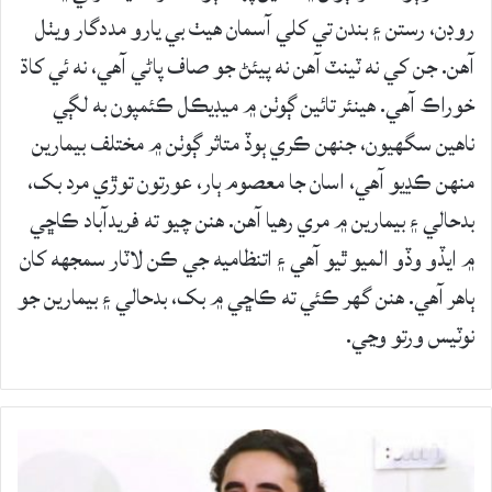
روڊن، رستن ۽ بندن تي کلي آسمان ھيٺ بي يارو مددگار ويٺل
آھن. جن کي نه ٽينٽ آھن نه پيئڻ جو صاف پاڻي آھي، نه ئي کاڌ
خوراڪ آهي. ھينئر تائين ڳوٺن ۾ ميڊيڪل ڪئمپون به لڳي
ناھين سگھيون، جنهن ڪري ٻوڏ متاثر ڳوٺن ۾ مختلف بيمارين
منھن ڪڍيو آھي، اسان جا معصوم ٻار، عورتون توڙي مرد بک،
بدحالي ۽ بيمارين ۾ مري رھيا آھن. ھنن چيو ته فريدآباد ڪاڇي
۾ ايڏو وڏو الميو ٿيو آهي ۽ اتنظاميه جي ڪن لاٽار سمجھه کان
ٻاھر آھي. ھنن گھر ڪئي ته ڪاڇي ۾ بک، بدحالي ۽ بيمارين جو
نوٽيس ورتو وڃي.