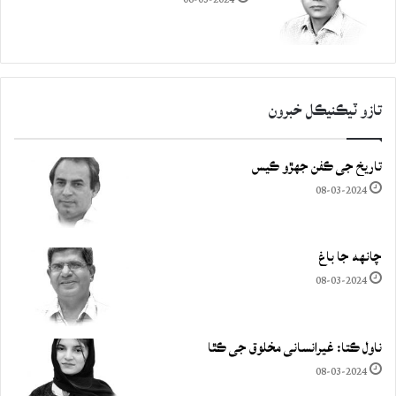
تازو ٽيڪنيڪل خبرون
تاريخ جي ڪفن جھڙو ڪيس
08-03-2024
چانهه جا باغ
08-03-2024
ناول ڪتا: غيرانساني مخلوق جي ڪٿا
08-03-2024