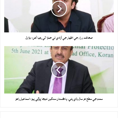
صحافت ۽ راءِ جي اظهار جي آزادي تي حملا ٿي رهيا آهن: بلاول
سمنڊ جي سطح هر سال وڌي پئي، پاڪستان سنگين نتيجا ڀوڳي پيو: اسماعيل راهو