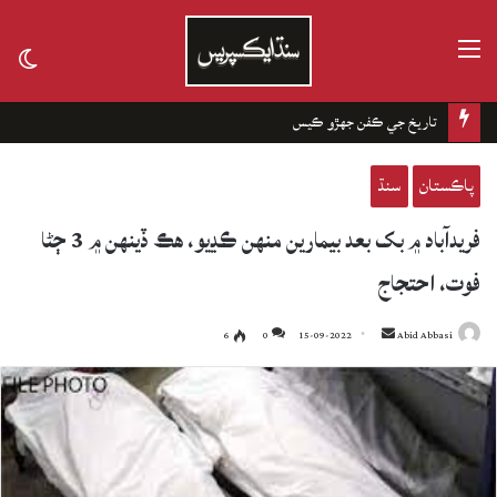
مينيو
tch
kin
تاريخ جي ڪفن جھڙو ڪيس
پاڪستان
سنڌ
فريدآباد ۾ بک بعد بيمارين منهن ڪڍيو، هڪ ڏينهن ۾ 3 ڄڻا
فوت، احتجاج
6
0
15-09-2022
Send
Abid Abbasi
an
email