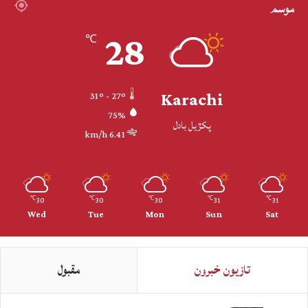
موسم
28
℃
Karachi
31º - 27º
75%
پکڙيل بادل
6.41 km/h
30
30
30
31
31
℃
℃
℃
℃
℃
Wed
Tue
Mon
Sun
Sat
تازيون خبرون
مقبول