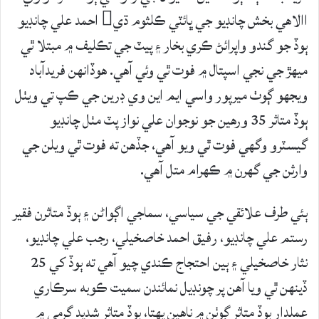
االاھي بخش چانڊيو جي ڀائٽي ڪلثوم ڌي احمد علي چانڊيو
ٻوڏ جو گندو واپرائڻ ڪري بخار ۽ پيٽ جي تڪليف ۾ مبتلا ٿي
ميھڙ جي نجي اسپتال ۾ فوت ٿي وئي آهي. ھوڏانھن فريدآباد
ويجهو ڳوٺ ميرپور واسي ايم اين وي ڊرين جي ڪپ تي ويٺل
ٻوڏ متاثر 35 ورھين جو نوجوان علي نواز پٽ مٺل چانڊيو
گيسٽرو وگهي فوت ٿي ويو آھي، جڏهن ته فوت ٿي ويلن جي
وارثن جي گھرن ۾ ڪھرام متل آھي.
ٻئي طرف علائقي جي سياسي، سماجي اڳواڻن ۽ ٻوڏ متاثرن فقير
رستم علي چانڊيو، رفيق احمد خاصخيلي، رجب علي چانڊيو،
نثار خاصخيلي ۽ ٻين احتجاج ڪندي چيو آهي ته ٻوڏ کي 25
ڏينهن ٿي ويا آھن پر چونڊيل نمائندن سميت ڪوبه سرڪاري
عملدار ٻوڏ متاثر ڳوٺن ۾ ناھين پھتا، ٻوڏ متاثر شديد گرمي ۾