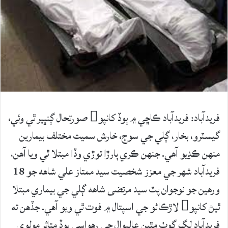
فريدآباد: فريدآباد ڪاڇي ۾ ٻوڏ کانپو صورتحال ڳنڀير ٿي وئي،
گيسٽرو، بخار، ڳلي جي سوڄ، خارش سميت مختلف بيمارين
منهن ڪڍيو آهي. جنهن ڪري ٻارڙا توڙي وڏا مبتلا ٿي ويا آهن،
فريدآباد شھر جي معزز شخصيت سيد ممتاز علي شاهه جو 18
ورھين جو نوجوان پٽ سيد مرتضى شاهه ڳلي جي بيماري مبتلا
ٿيڻ کانپو لاڙڪاڻو جي اسپتال ۾ فوت ٿي ويو آهي. جڏھن ته
فريدآباد لڳ ڳوٺ مٿين عاليوال جي رھواسي ٻوڏ متاثر مولوي