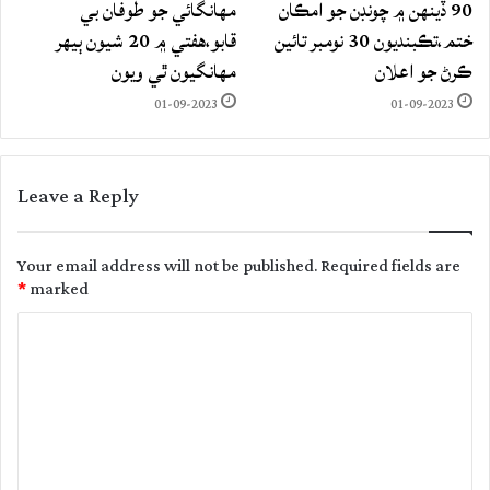
90 ڏينهن ۾ چونڊن جو امڪان
مهانگائي جو طوفان بي
ختم،تڪبنديون 30 نومبر تائين
قابو،هفتي ۾ 20 شيون ٻيهر
ڪرڻ جو اعلان
مهانگيون ٿي ويون
01-09-2023
01-09-2023
Leave a Reply
Your email address will not be published.
Required fields are
*
marked
C
o
m
m
e