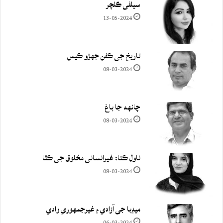
سيلفي ڪلچر
13-05-2024
تاريخ جي ڪفن جھڙو ڪيس
08-03-2024
چانهه جا باغ
08-03-2024
ناول ڪتا: غيرانساني مخلوق جي ڪٿا
08-03-2024
ميڊيا جي آزادي ۽ غيرجمھوري وادي
06-03-2024