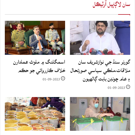
سان لاڳاپيل آرٽيڪل
گورنر سنڌ جي نوازشريف سان
اسمگلنگ ۾ ملوث عملدارن
ملاقات،ملڪي سياسي صورتحال
خلاف ڪارروائي جو حڪم
۽ عام چونڊن بابت ڳالهيون
01-09-2023
01-09-2023