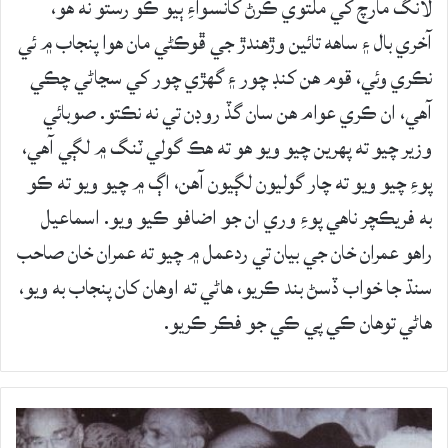
لانگ مارچ کي ملتوي ڪرڻ کانسواءِ ٻيو ڪو رستو نه هو،
آخري بال ۽ ساھه تائين وڙهندڙ جي ڦوڪڻي مان هوا پنجاب ۾ ئي
نڪري وئي، قوم هن کنڊ چور ۽ گھڙي چور کي سڃاڻي چڪي
آهي، ان ڪري عوام هن سان گڏ روڊن تي نه نڪتو. صوبائي
وزير چيو ته پهرين چيو ويو هو ته هڪ گولي ٽنگ ۾ لڳي آھي،
پوءِ چيو ويو ته چار گوليون لڳيون آھن، اڳ ۾ چيو ويو ته ڪو
به فريڪچر ناهي پوءِ وري ان جو اضافو ڪيو ويو. اسماعيل
راھو عمران خان جي بيان تي ردعمل ۾ چيو ته عمران خان صاحب
سنڌ جا خواب ڏسڻ بند ڪريو، هاڻي ته اوھان کان پنجاب به ويو،
هاڻي توهان ڪي پي ڪي جو فڪر ڪريو.