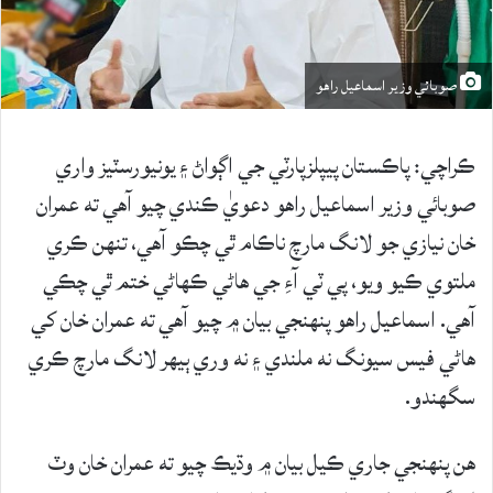
صوبائي وزير اسماعيل راهو
ڪراچي: پاڪستان پيپلزپارٽي جي اڳواڻ ۽ يونيورسٽيز واري
صوبائي وزير اسماعيل راهو دعويٰ ڪندي چيو آھي ته عمران
خان نيازي جو لانگ مارچ ناڪام ٿي چڪو آهي، تنھن ڪري
ملتوي ڪيو ويو، پي ٽي آءِ جي ھاڻي ڪهاڻي ختم ٿي چڪي
آهي. اسماعيل راهو پنهنجي بيان ۾ چيو آهي ته عمران خان کي
هاڻي فيس سيونگ نه ملندي ۽ نه وري ٻيھر لانگ مارچ ڪري
سگھندو.
ھن پنھنجي جاري ڪيل بيان ۾ وڌيڪ چيو ته عمران خان وٽ