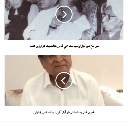
مير بلخ شير مزاري سياست جي قدآور شخصيت هو:وزيراعظم
عمران خان پاڪستان جو آواز آهي: لياقت علي جتوئي