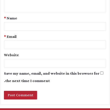
n
t
*
Name
*
*
Email
Website
Save my name, email, and website in this browser for
the next time I comment.