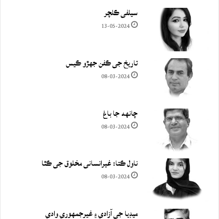
سيلفي ڪلچر
13-05-2024
تاريخ جي ڪفن جھڙو ڪيس
08-03-2024
چانهه جا باغ
08-03-2024
ناول ڪتا: غيرانساني مخلوق جي ڪٿا
08-03-2024
ميڊيا جي آزادي ۽ غيرجمھوري وادي