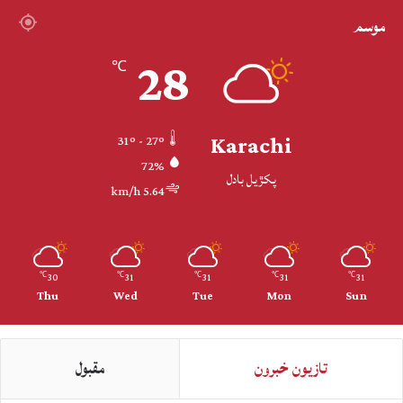
موسم
28
℃
Karachi
31º - 27º
72%
پکڙيل بادل
5.64 km/h
30
31
31
31
31
℃
℃
℃
℃
℃
Thu
Wed
Tue
Mon
Sun
تازيون خبرون
مقبول