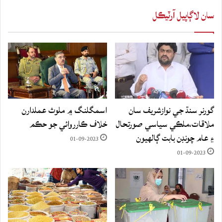
سان لاڳاپيل آرٽيڪل
گورنر سنڌ جي نوازشريف سان
اسمگلنگ ۾ ملوث عملدارن
ملاقات،ملڪي سياسي صورتحال
خلاف ڪارروائي جو حڪم
۽ عام چونڊن بابت ڳالهيون
01-09-2023
01-09-2023