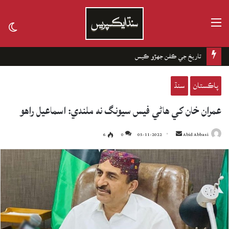
مينيو
tch
kin
تاريخ جي ڪفن جھڙو ڪيس
پاڪستان
سنڌ
عمران خان کي هاڻي فيس سيونگ نه ملندي: اسماعيل راهو
6
0
05-11-2022
Send
Abid Abbasi
an
email