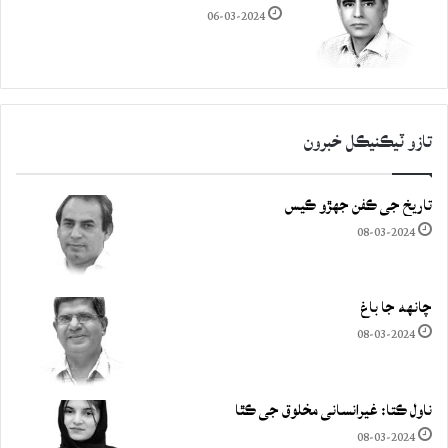
06-03-2024
تازو ٽيڪنيڪل خبرون
تاريخ جي ڪفن جھڙو ڪيس
08-03-2024
چانهه جا باغ
08-03-2024
ناول ڪتا: غيرانساني مخلوق جي ڪٿا
08-03-2024