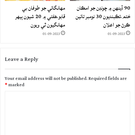
90 ڏينهن ۾ چونڊن جو امڪان
مهانگائي جو طوفان بي
ختم،تڪبنديون 30 نومبر تائين
قابو،هفتي ۾ 20 شيون ٻيهر
ڪرڻ جو اعلان
مهانگيون ٿي ويون
01-09-2023
01-09-2023
Leave a Reply
Your email address will not be published.
Required fields are
*
marked
C
o
m
m
e