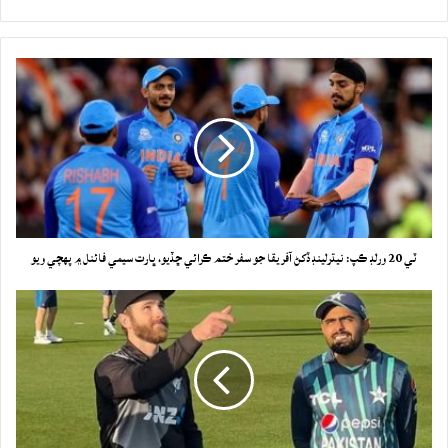
ٽي 20 ورلڊ ڪپ: نيڌرلينڊ ڏکڻ آفريقا جو سفر ختم ڪرائي ڇڏيو، ڀارت سيمي فائنل ۾ پهچي ويو