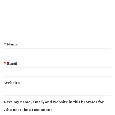
m
m
e
n
t
*
Name
*
*
Email
Website
Save my name, email, and website in this browser for
the next time I comment.