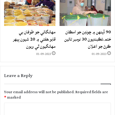
90 ڏينهن ۾ چونڊن جو امڪان
مهانگائي جو طوفان بي
ختم،تڪبنديون 30 نومبر تائين
قابو،هفتي ۾ 20 شيون ٻيهر
ڪرڻ جو اعلان
مهانگيون ٿي ويون
01-09-2023
01-09-2023
Leave a Reply
Your email address will not be published.
Required fields are
*
marked
C
o