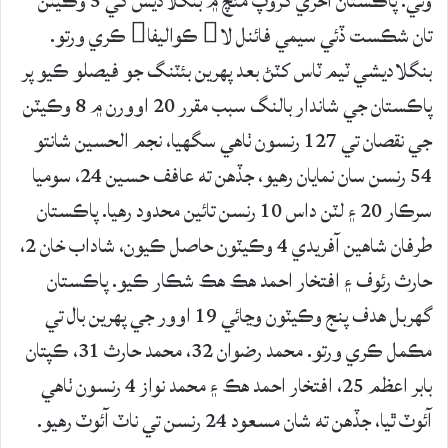
وئي. پاڪستان آخري گروپ مئچ ۾ بنگلاديش کي 5 وڪيٽن
تان شڪست ڏئي سيمي فائنل لا ڪواليفا ڪري ورتو.
بنگلاديشي ٽيم ٽاس کٽڻ بعد پهرين بئٽنگ جو فيصلو ڪيو پر
پاڪستان جي شاندار بالنگ سبب مقرر 20 اوورن ۾ 8 وڪيٽن
جي نقصان تي 127 رنسون ٺاهي سگهيا، نجم الحسين شانتو
54 رنسن سان نمايان رهيو، جڏهن ته عافف حسين 24، سوميا
سرڪار 20 ۽ لٽن داس 10 رنسن تائين محدود رهيا. پاڪستان
طرفان شاهين آفريدي 4 وڪيٽون حاصل ڪيون، شاداب خان 2،
حارث رئوف ۽ افتخار احمد هڪ هڪ شڪار ڪيو. پاڪستان
گهربل هدف پنج وڪيٽون وڃائي 19 اوور جي پهرين بال تي
مڪمل ڪري ورتو. محمد رضوان 32، محمد حارث 31، ڪپتان
بابر اعظم 25، افتخار احمد هڪ ۽ محمد نواز 4 رنسون ٺاهي
آئوٽ ٿيا، جڏهن ته شان مسعود 24 رنسن تي ناٽ آئوٽ رهيو.