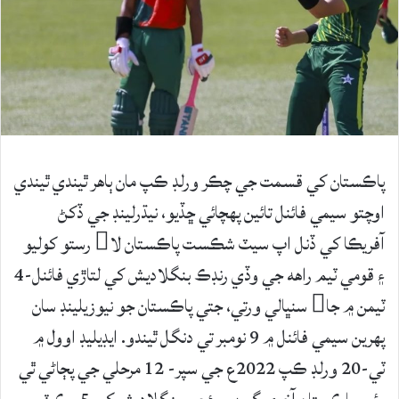
پاڪستان کي قسمت جي چڪر ورلڊ ڪپ مان ٻاهر ٿيندي ٿيندي
اوچتو سيمي فائنل تائين پهچائي ڇڏيو، نيڌرلينڊ جي ڏکڻ
آفريڪا کي ڏنل اپ سيٽ شڪست پاڪستان لا رستو کوليو
۽ قومي ٽيم راهه جي وڏي رنڊڪ بنگلاديش کي لتاڙي فائنل-4
ٽيمن ۾ جا سنڀالي ورتي، جتي پاڪستان جو نيوزيلينڊ سان
پهرين سيمي فائنل ۾ 9 نومبر تي دنگل ٿيندو. ايڊيليڊ اوول ۾
ٽي-20 ورلڊ ڪپ 2022ع جي سپر- 12 مرحلي جي پڄاڻي ٿي