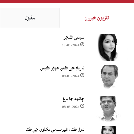
تازيون خبرون
مقبول
سيلفي ڪلچر
13-05-2024
تاريخ جي ڪفن جھڙو ڪيس
08-03-2024
چانهه جا باغ
08-03-2024
ناول ڪتا: غيرانساني مخلوق جي ڪٿا