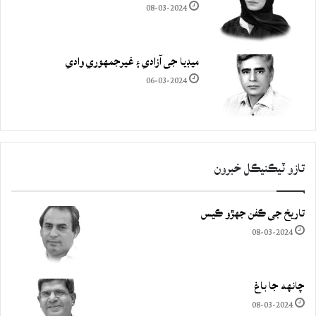
08-03-2024
ميڊيا جي آزادي ۽ غيرجمھوري وادي
06-03-2024
تازو ٽيڪنيڪل خبرون
تاريخ جي ڪفن جھڙو ڪيس
08-03-2024
چانهه جا باغ
08-03-2024