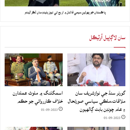
پاڪستان جو پهرئين سيمي فائنل ۾ اربع تي نيوزيلينڊ سان ٽڪر ٿيندو
سان لاڳاپيل آرٽيڪل
گورنر سنڌ جي نوازشريف سان
اسمگلنگ ۾ ملوث عملدارن
ملاقات،ملڪي سياسي صورتحال
خلاف ڪارروائي جو حڪم
۽ عام چونڊن بابت ڳالهيون
01-09-2023
01-09-2023