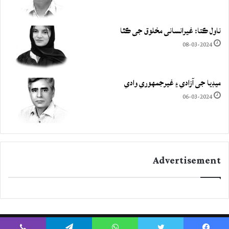
ناول ڪتا: غيرانساني مخلوق جي ڪٿا
08-03-2024
ميڊيا جي آزادي ۽ غيرجمھوري وادي
06-03-2024
Advertisement