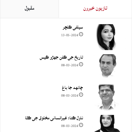
تازيون خبرون
مقبول
سيلفي ڪلچر
13-05-2024
تاريخ جي ڪفن جھڙو ڪيس
08-03-2024
چانهه جا باغ
08-03-2024
ناول ڪتا: غيرانساني مخلوق جي ڪٿا
08-03-2024