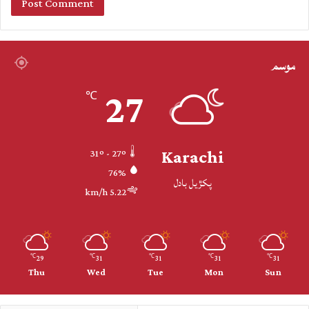
موسم
27
℃
Karachi
31º - 27º
76%
پکڙيل بادل
5.22 km/h
29
31
31
31
31
℃
℃
℃
℃
℃
Thu
Wed
Tue
Mon
Sun