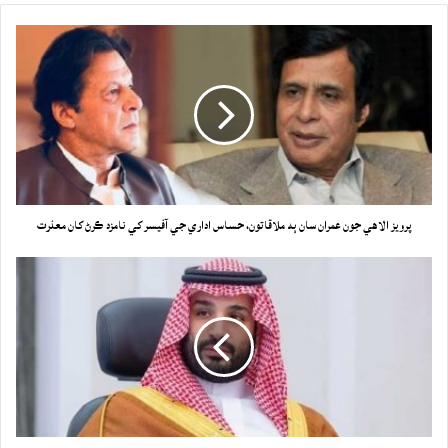
پرويز الاهي جون عمران سان ٻه ملاقاتون، حساس اداري جي آفيسر کي نامزد ڪرڻ کان معذرت