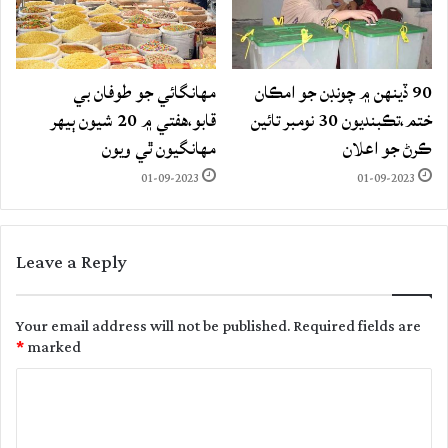
90 ڏينهن ۾ چونڊن جو امڪان
مهانگائي جو طوفان بي
ختم،تڪبنديون 30 نومبر تائين
قابو،هفتي ۾ 20 شيون ٻيهر
ڪرڻ جو اعلان
مهانگيون ٿي ويون
01-09-2023
01-09-2023
Leave a Reply
Your email address will not be published.
Required fields are
*
marked
C
o
m