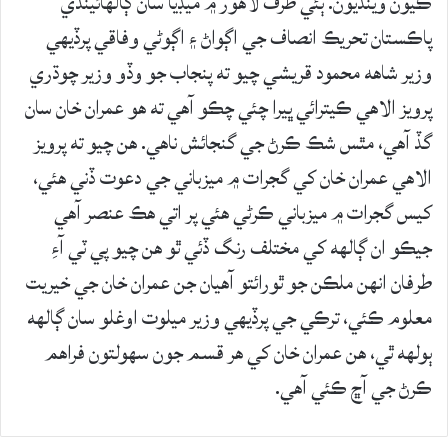
ڪيون وينديون. ٻئي طرف لاهور ۾ ميڊيا سان ڳالهائيندي
پاڪستان تحريڪ انصاف جي اڳواڻ ۽ اڳوڻي وفاقي پرڏيهي
وزير شاهه محمود قريشي چيو ته پنجاب جو وڏو وزير چوڌري
پرويز الاهي ڪيترائي ڀيرا چئي چڪو آهي ته هو عمران خان سان
گڏ آهي، مٿس شڪ ڪرڻ جي گنجائش ناهي. هن چيو ته پرويز
الاهي عمران خان کي گجرات ۾ ميزباني جي دعوت ڏني هئي،
کيس گجرات ۾ ميزباني ڪرڻي هئي پر اتي هڪ عنصر آهي
جيڪو ان ڳالهه کي مختلف رنگ ڏئي ٿو هن چيو پي ٽي آءِ
طرفان انهن ملڪن جو ٿورائتو آهيان جن عمران خان جي خيريت
معلوم ڪئي، ترڪي جي پرڏيهي وزير ميلوت اوغلو سان ڳالهه
ٻولهه ٿي، هن عمران خان کي هر قسم جون سهولتون فراهم
ڪرڻ جي آڇ ڪئي آهي.