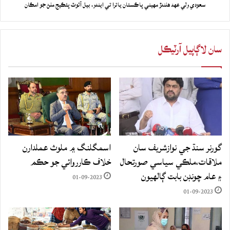
سعودي ولي عهد هلندڙ مهيني پاڪستان ياترا تي ايندو، بيل آئوٽ پئڪيج ملڻ جو امڪان
سان لاڳاپيل آرٽيڪل
گورنر سنڌ جي نوازشريف سان
اسمگلنگ ۾ ملوث عملدارن
ملاقات،ملڪي سياسي صورتحال
خلاف ڪارروائي جو حڪم
۽ عام چونڊن بابت ڳالهيون
01-09-2023
01-09-2023