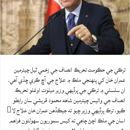
ترڪي جي حڪومت تحريڪ انصاف جي زخمي ٿيل چيئرمين
عمران خان کي پنهنجي ملڪ ۾ علاج جي آڇ ڪري ڇڏي آهي.
ان سلسلي ۾ ترڪي جي پرڏيهي وزير ميلوت اوغلو تحريڪ
انصاف جي وائيس چيئرمين شاهه محمود قريشي سان رابطو
ڪيو. ترڪ پرڏيهي وزير چيو ته جيڪڏهن عمران خان علاج لا
اسان جي ملڪ اچڻ چاهي ته کيس سموريون سهولتون فراهم