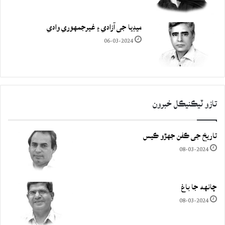
ميڊيا جي آزادي ۽ غيرجمھوري وادي
06-03-2024
تازو ٽيڪنيڪل خبرون
تاريخ جي ڪفن جھڙو ڪيس
08-03-2024
چانهه جا باغ
08-03-2024