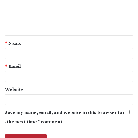
m
e
n
t
*
Name
*
*
Email
Website
Save my name, email, and website in this browser for
the next time I comment.