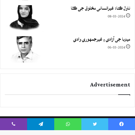
ناول ڪتا: غيرانساني مخلوق جي ڪٿا
08-03-2024
ميڊيا جي آزادي ۽ غيرجمھوري وادي
06-03-2024
Advertisement
Viber
Telegram
WhatsApp
Twitter
Facebook
Instagram
YouTube
Twitter
Facebook