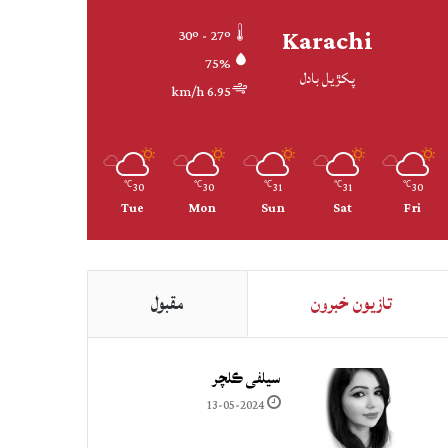
Karachi
30º - 27º
75%
پکڙيل بادل
6.95 km/h
30
30
31
31
30
℃
℃
℃
℃
℃
Tue
Mon
Sun
Sat
Fri
تازيون خبرون
مقبول
سيلفي ڪلچر
13-05-2024