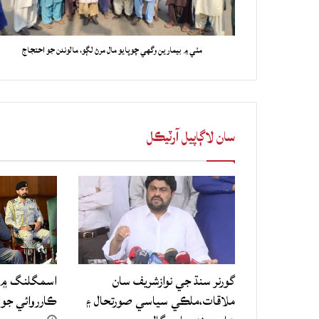
مٺي ۾ بيمارين وگهي چوپايو مال مرڻ لڳو، مالوندن جو احتجاج
سان لاڳاپيل آرٽيڪل
گورنر سنڌ جي نوازشريف سان
اسمگلنگ ۾ م
ملاقات،ملڪي سياسي صورتحال ۽
ڪارروائي جو