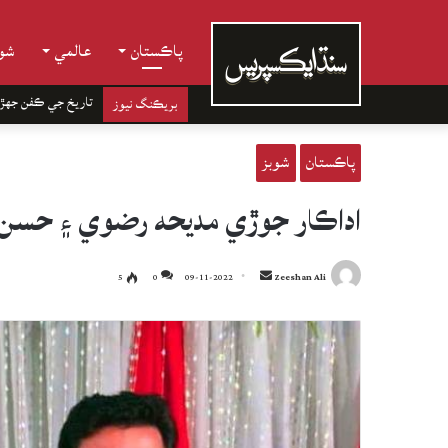
پاڪستان
عالمي
شوب
تاريخ جي ڪفن جھڙ
بريڪنگ نيوز
پاڪستان
شوبز
اداڪار جوڙي مديحه رضوي ۽ حسن جون 9 سالن بعد را
Send
5
0
09-11-2022
Zeeshan Ali
an
email