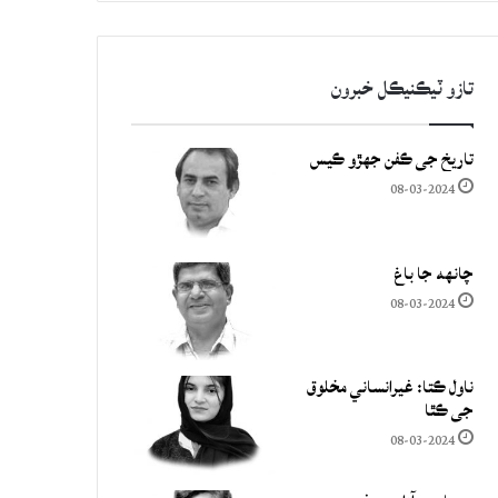
تازو ٽيڪنيڪل خبرون
تاريخ جي ڪفن جھڙو ڪيس
08-03-2024
چانهه جا باغ
08-03-2024
ناول ڪتا: غيرانساني مخلوق
جي ڪٿا
08-03-2024