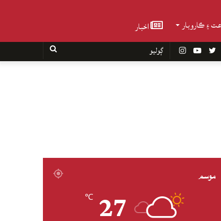
عت ۽ ڪاروبار
اخبار
Faceboo
Twitter
YouTube
Instagram
ڳوليو
موسم
27
℃