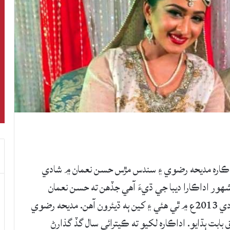
اڪاره مديحه رضوي ۽ سندس مڙس حسن نعمان ۾ شادي
 مشهور اداڪارا ديبا جي ڌيءَ آهي جڏهن ته حسن نعمان
مشهور اداڪار راشد ناز جو پٽ آهي. ٻنهي جي شادي 2013ع ۾ ٿي هئي ۽ کين ٻه ڌيئرون آهن. مديحه رضوي
بت ٻڌايو. اداڪاره لکيو ته ڪيترائي سال گڏ گذارڻ