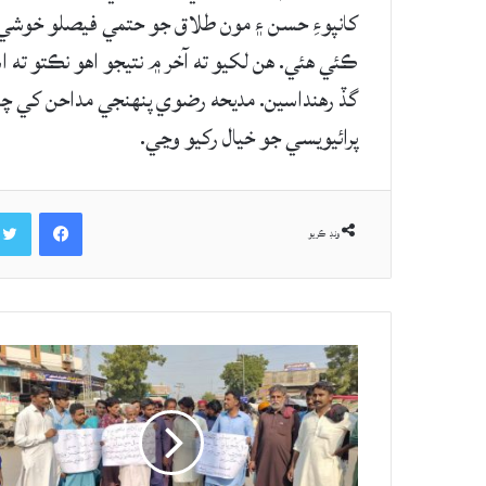
کانپوءِ حسن ۽ مون طلاق جو حتمي فيصلو خوشيء
ڪئي هئي. هن لکيو ته آخر ۾ نتيجو اهو نڪتو ته اسا
گڏ رهنداسين. مديحه رضوي پنهنجي مداحن کي چيو
پرائيويسي جو خيال رکيو وڃي.
Facebook
ونڊ ڪريو