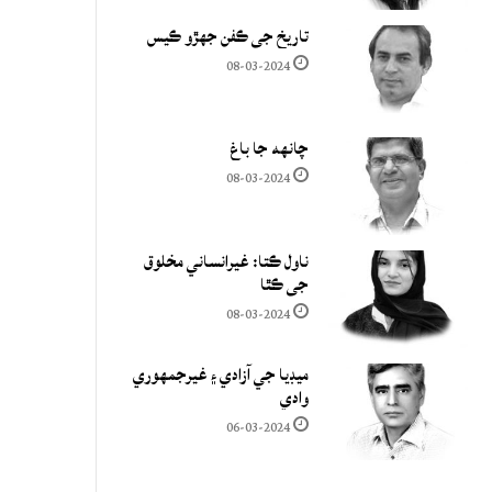
تاريخ جي ڪفن جھڙو ڪيس
08-03-2024
چانهه جا باغ
08-03-2024
ناول ڪتا: غيرانساني مخلوق
جي ڪٿا
08-03-2024
ميڊيا جي آزادي ۽ غيرجمھوري
وادي
06-03-2024