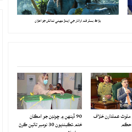
بلاڪ بسٽر فلم اواتار جي ايندڙ مهيني نمائش جو اعلان
لوث عملدارن خلاف
90 ڏينهن ۾ چونڊن جو امڪان
 حڪم
ختم،تڪبنديون 30 نومبر تائين ڪرڻ