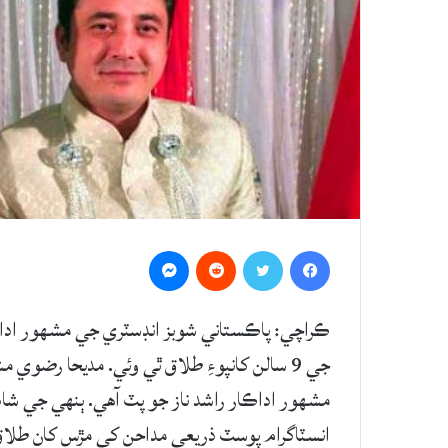
Messenger
Reddit
Twitter
Facebook
ڪراچي: پاڪستاني شوبز انڊسٽري جي مشهور اد
جي 9 سالن کانپوءِ طلاق ٿي وئي. مديحا رضوي
انسٽاگرام پوسٽ ذريعي مداحن کي مڙس کان طلاق با