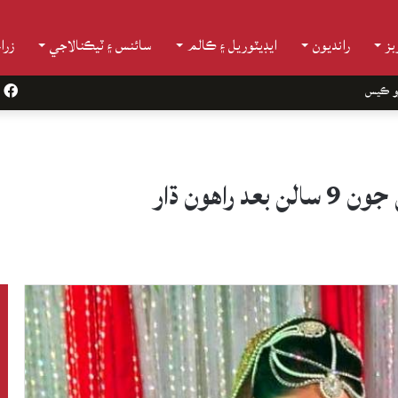
ز
رانديون
ايڊيٽوريل ۽ ڪالم
سائنس ۽ ٽيڪنالاجي
زرا
و ڪيس
k
هون ڌار