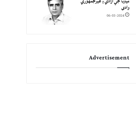
ميڊيا جي آزادي ۽ غيرجمھوري
وادي
06-03-2024
Advertisement