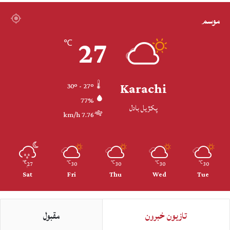
موسم
27
℃
Karachi
30º - 27º
77%
پکڙيل بادل
7.76 km/h
27
30
30
30
30
℃
℃
℃
℃
℃
Sat
Fri
Thu
Wed
Tue
تازيون خبرون
مقبول