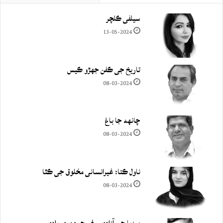
سيلفي ڪلچر
13-05-2024
تاريخ جي ڪفن جھڙو ڪيس
08-03-2024
چانهه جا باغ
08-03-2024
ناول ڪتا: غيرانساني مخلوق جي ڪٿا
08-03-2024