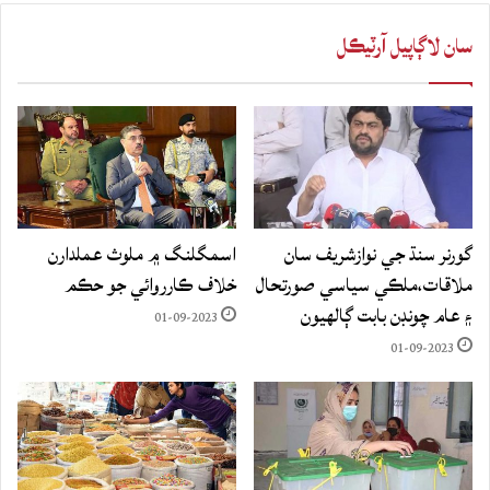
سان لاڳاپيل آرٽيڪل
گورنر سنڌ جي نوازشريف سان
اسمگلنگ ۾ ملوث عملدارن
ملاقات،ملڪي سياسي صورتحال
خلاف ڪارروائي جو حڪم
۽ عام چونڊن بابت ڳالهيون
01-09-2023
01-09-2023