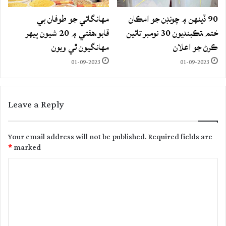
90 ڏينهن ۾ چونڊن جو امڪان
مهانگائي جو طوفان بي
ختم،تڪبنديون 30 نومبر تائين
قابو،هفتي ۾ 20 شيون ٻيهر
ڪرڻ جو اعلان
مهانگيون ٿي ويون
01-09-2023
01-09-2023
Leave a Reply
Your email address will not be published.
Required fields are
*
marked
C
o
m
m
e