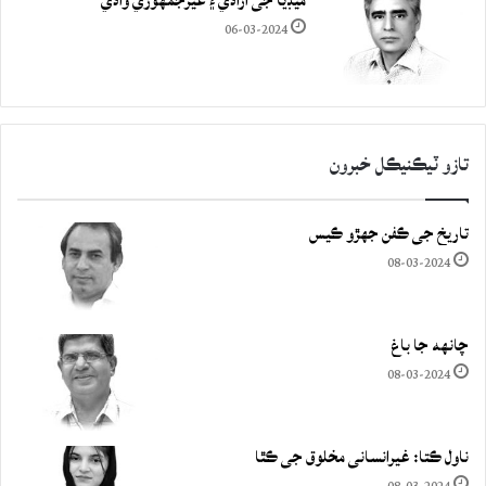
ميڊيا جي آزادي ۽ غيرجمھوري وادي
06-03-2024
تازو ٽيڪنيڪل خبرون
تاريخ جي ڪفن جھڙو ڪيس
08-03-2024
چانهه جا باغ
08-03-2024
ناول ڪتا: غيرانساني مخلوق جي ڪٿا