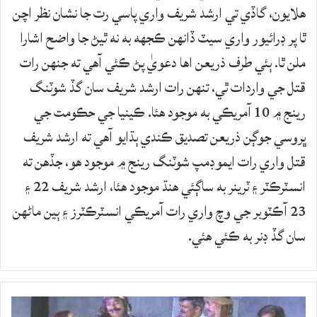
هلايون، گاڏي تي ارشد شريف واري پاسي رت جا نشان نظر اچن
ٿا پر ڊرائيور واري سيٽ ڏانهن ڪجهه به نه ٿيڻ جا واضح اشارا
ملن ٿا. ٻئي طرف ذريعن اها دعويٰ پڻ ڪئي آهي ته جنهن رات
قتل جي واردات ٿي، تنهن رات ارشد شريف سان گڏ شوٽنگ
رينج ۾ 10 آمريڪي به موجود هئا. ڪينيا جي حڪومت جي
ڀروسي جوڳن ذريعن تصديق ڪندي ٻڌايو آهي ته ارشد شريف
قتل واري رات ايموڊمپ شوٽنگ رينج ۾ موجود هو، جڏهن ته
انسٽرڪٽر ۽ ٽرينر به ساڳئي هنڌ موجود هئا، ارشد شريف 22 ۽
23 آڪٽوبر جي وچ واري رات آمريڪي انسٽرڪٽرز ۽ ٻين ماڻهن
سان گڏ ڊنر به ڪئي هئي.