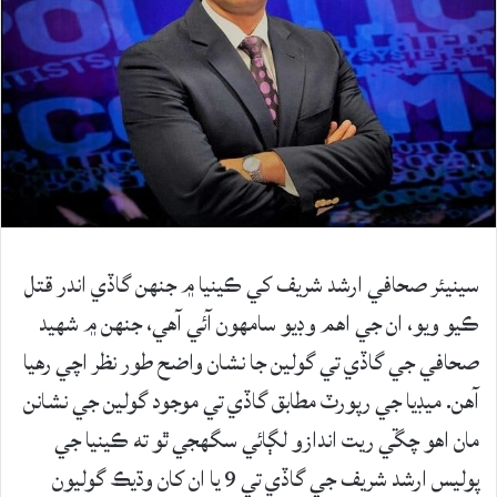
سينيئر صحافي ارشد شريف کي ڪينيا ۾ جنهن گاڏي اندر قتل
ڪيو ويو، ان جي اهم وڊيو سامهون آئي آهي، جنهن ۾ شهيد
صحافي جي گاڏي تي گولين جا نشان واضح طور نظر اچي رهيا
آهن. ميڊيا جي رپورٽ مطابق گاڏي تي موجود گولين جي نشانن
مان اهو چڱي ريت اندازو لڳائي سگهجي ٿو ته ڪينيا جي
پوليس ارشد شريف جي گاڏي تي 9 يا ان کان وڌيڪ گوليون