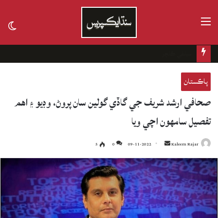
مينيو
tch
kin
تاريخ جي ڪفن جھڙو ڪيس
پاڪستان
صحافي ارشد شريف جي گاڏي گولين سان پروڻ، وڊيو ۽ اهم
تفصيل سامهون اچي ويا
5
0
09-11-2022
Send
Kaleem Rajar
an
email