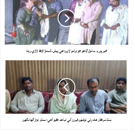
خيرپور ۾ سانول ڳاهو جو ڊرامو لاپرواهي پيش، ڏسندڙ لڙڪ لاڙي ويٺا
سنڌ سرڪار هٿ وٺي نوشهروفيروز کي تباهه ڪيو آهي: سنڌو نواز گهانگهرو