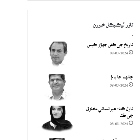
تازو ٽيڪنيڪل خبرون
تاريخ جي ڪفن جھڙو ڪيس
08-03-2024
چانهه جا باغ
08-03-2024
ناول ڪتا: غيرانساني مخلوق
جي ڪٿا
08-03-2024