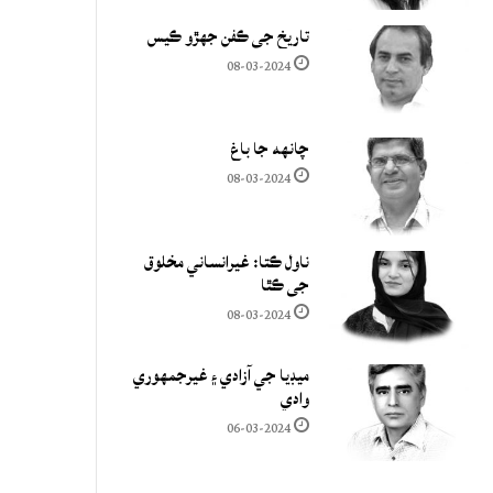
تاريخ جي ڪفن جھڙو ڪيس
08-03-2024
چانهه جا باغ
08-03-2024
ناول ڪتا: غيرانساني مخلوق
جي ڪٿا
08-03-2024
ميڊيا جي آزادي ۽ غيرجمھوري
وادي
06-03-2024