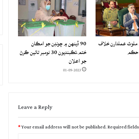
لوث عملدارن خلاف
90 ڏينهن ۾ چونڊن جو امڪان
 حڪم
ختم،تڪبنديون 30 نومبر تائين ڪرڻ
جو اعلان
01-09-2023
Leave a Reply
*
Your email address will not be published.
Required field