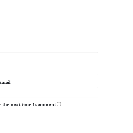
o
m
m
e
n
t
*
Email
r the next time I comment.