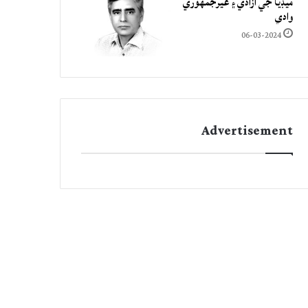
ميڊيا جي آزادي ۽ غيرجمھوري
وادي
06-03-2024
Advertisement