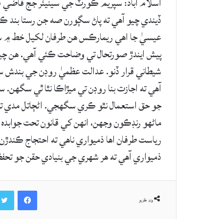
اسلام آباد: سپريم ڪورٽ جي سينيئر جج قاضي ف
ڏيندي چيو آهي ته پاڻ سڳورن صه جن رستا بند 
عيسيٰ جا اهي ريمارڪس هن طرفان لکيل خط ۾ سامه
پيش ايندڙ صورتحال تي وضاحت ڪئي آهي. هن چي
شيطاني قرار ڏنو. عدالت عظميٰ روڊن جي بندش سا
آهي ته اجازت بنا روڊن تي ميڙاڪا نٿا ٿي سگهن. 
جو حق استعمال نٿو ڪري سگهجي. اڻڄاتل مدي ت
ماڻهو رنڊڪون وجهن، انهن کي قانون تحت جوابده 
رياست طرفان اها ذميواري ناهي ته احتجاج ڪندڙن
ذميواري آهي ته هر شهري جي بنيادي حقن جو تح
Facebook
ونڊ ڪريو