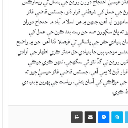
ائز عيسيٰ احتجاج دوران روڊن جي بندش تي ريمارڪس
ڪرڻ جي عمل کي شيطاني قرار ڏنو. جسٽس قاضي فائز
ون آيا آهن، جنهن ۾ هن اسلام آباد ۾ احتجاج دوران
و ته پاڻ سڳورن صه جن رستا بند ڪرڻ جي عمل کي
ن بنيادي حقن جي پائمالي تي فيصلا ڏنا آهن، جن ۾ واضح
سندس موجب ٻين جا بنيادي حق متاثر ڪري اظهار جي آزادي
ائين روڊن تي گڏ نٿو ٿي سگهجي، تنهن ڪري جيڪي
قرار ڏيڻ لازمي آهي. جسٽس قاضي فائز عيسيٰ چيو ته
 جي ميڙاڪي کي آسان بڻائي، رياست جي پهرين ۽ بنيادي
فظ ڪري.
Twitter
Skype
Messenger
حصيداري ڪريو اي ميل ذريعي
اپيو