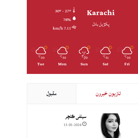
Karachi
30º - 27º
78%
پکڙيل بادل
7.11 km/h
30
30
30
31
30
℃
℃
℃
℃
℃
Tue
Mon
Sun
Sat
Fri
تازيون خبرون
مقبول
سيلفي ڪلچر
13-05-2024