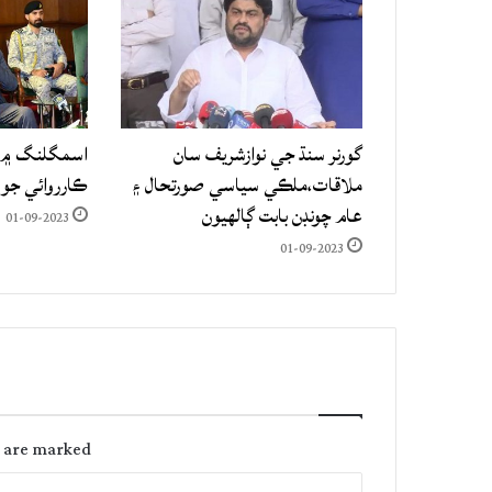
گورنر سنڌ جي نوازشريف سان
اسمگلنگ ۾ م
ملاقات،ملڪي سياسي صورتحال ۽
ڪارروائي جو
عام چونڊن بابت ڳالهيون
01-09-2023
01-09-2023
s are marked
C