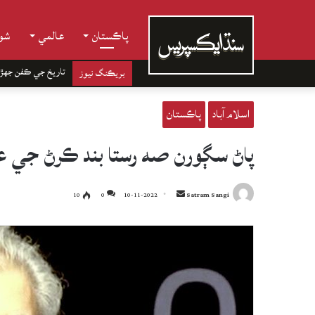
پاڪستان
عالمي
شوب
تاريخ جي ڪفن جھڙ
بريڪنگ نيوز
اسلام آباد
پاڪستان
پاڻ سڳورن صه رستا بند ڪرڻ جي عم
Send
10
0
10-11-2022
Satram Sangi
an
email