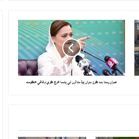
عمران رستا بند ڪرڻ بدران ٻوڏ متاثرن تي پئسا خرچ ڪري:وفاقي حڪومت