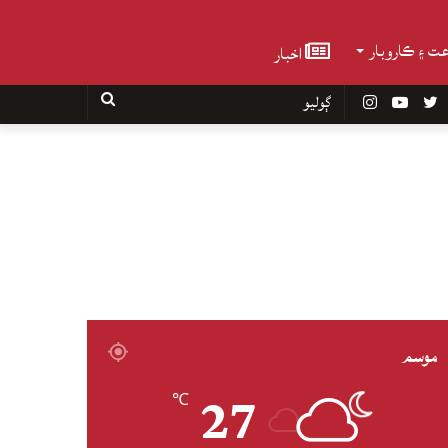
عت ۽ ڪاروبار
اخبار
Faceboo
Twitter
YouTube
Instagram
ڳوليو
موسم
27
℃