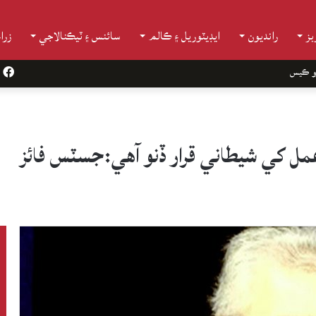
ز
رانديون
ايڊيٽوريل ۽ ڪالم
سائنس ۽ ٽيڪنالاجي
زرا
و ڪيس
k
ل کي شيطاني قرار ڏنو آهي:جسٽس فائز