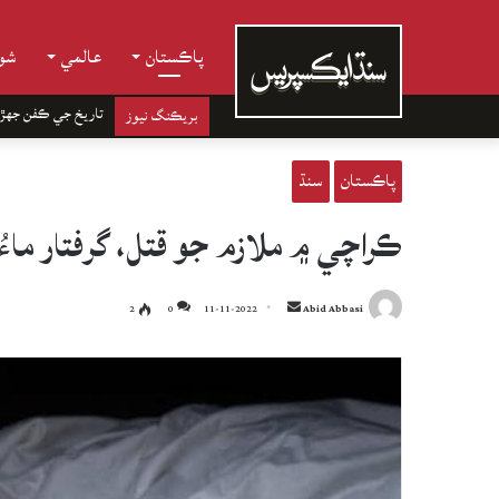
پاڪستان
عالمي
شوب
تاريخ جي ڪفن جھڙ
بريڪنگ نيوز
پاڪستان
سنڌ
ڪراچي ۾ ملازم جو قتل، گرفتار ماءُ
Send
2
0
11-11-2022
Abid Abbasi
an
email