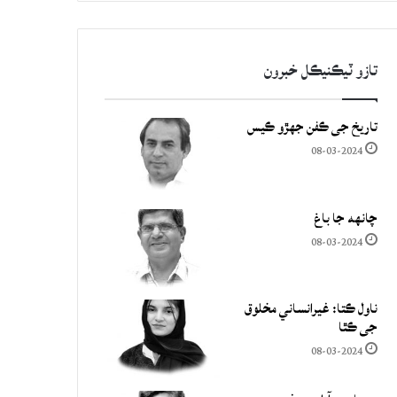
تازو ٽيڪنيڪل خبرون
تاريخ جي ڪفن جھڙو ڪيس
08-03-2024
چانهه جا باغ
08-03-2024
ناول ڪتا: غيرانساني مخلوق
جي ڪٿا
08-03-2024