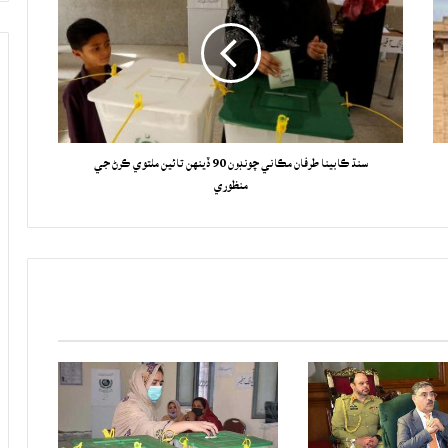
سنڌ ڪابينا طرفان مڪاني چونڊون 90 ڏينهن تائين ملتوي ڪرڻ جي
منظوري