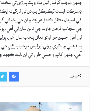
جنهن موجب گرفتار ٿيل ماءُ ۽ پٽ ٻارڙي تي سخت 
ڊسٽرڪٽ ايسٽ ٽيڪنيڪل بنيادن تي ٽارگيٽ ايڪش
کي اسپتال منتقل ڪندڙ عورت ۽ ان جي پٽ کي گ
جي سڃاڻپ فرحان جاويد جي نالن سان ٿي آهي، پ
ٿي آهي، جنهن جو اباڻو تعلق پنجاب سان آهي. پ
به قبضي ۾ ڪري ورتي. پوليس موجب ٻارڙي جي لا
آهي، جنهن کانپوءِ حتمي طور تي ان بابت ڪجهه 
Facebook
ونڊ ڪريو