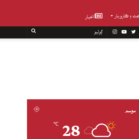
عت ۽ ڪاروبار
اخبار
Faceboo
Twitter
YouTube
Instagram
ڳوليو
موسم
28
℃