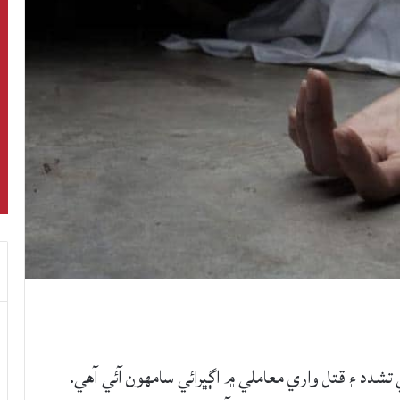
لو ملازم تي تشدد ۽ قتل واري معاملي ۾ اڳڀرائي سامهون آئي آهي.