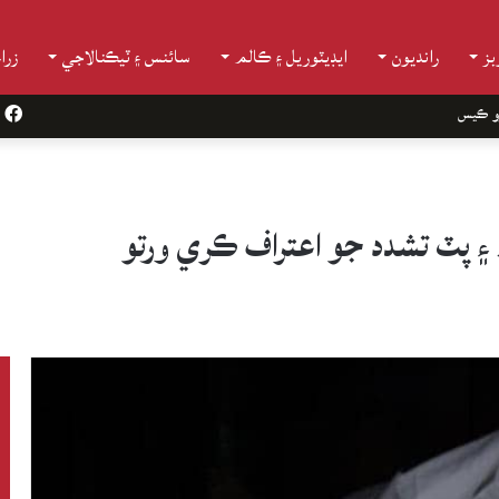
ز
رانديون
ايڊيٽوريل ۽ ڪالم
سائنس ۽ ٽيڪنالاجي
زرا
و ڪيس
k
 ۽ پٽ تشدد جو اعتراف ڪري ورتو