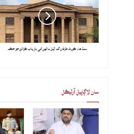
سنڌ هاءِ ڪورٽ طرفان گم ٿيل ماڻهن کي بازياب ڪرائڻ جو حڪم
سان لاڳاپيل آرٽيڪل