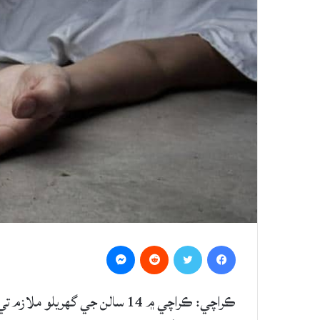
Messenger
Reddit
Twitter
Facebook
ڪراچي: ڪراچي ۾ 14 سالن جي گهري