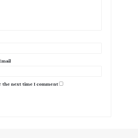
m
e
n
t
*
Email
r the next time I comment.