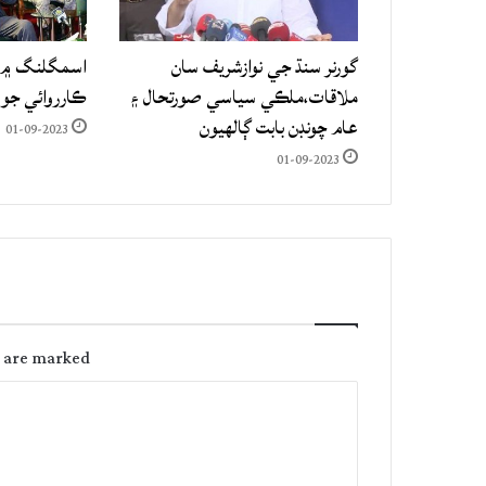
گورنر سنڌ جي نوازشريف سان
اسمگلنگ ۾ م
ملاقات،ملڪي سياسي صورتحال ۽
ڪارروائي جو
عام چونڊن بابت ڳالهيون
01-09-2023
01-09-2023
s are marked
C
o
m