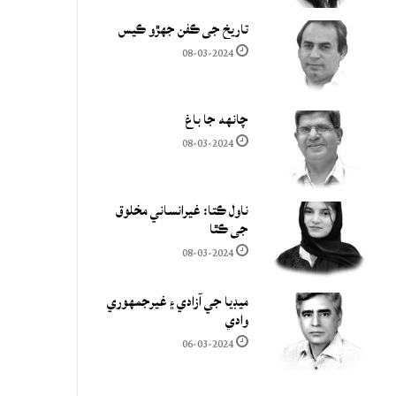
تاريخ جي ڪفن جھڙو ڪيس
08-03-2024
چانهه جا باغ
08-03-2024
ناول ڪتا: غيرانساني مخلوق
جي ڪٿا
08-03-2024
ميڊيا جي آزادي ۽ غيرجمھوري
وادي
06-03-2024