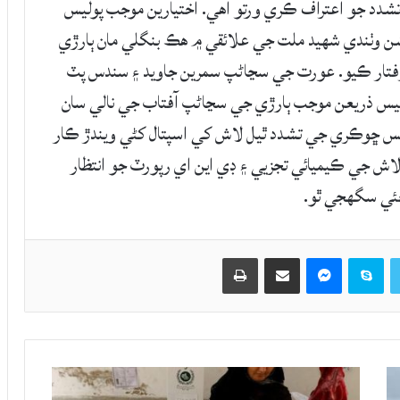
تشدد جو اعتراف ڪري ورتو آهي. اختيارين موجب پوليس
ن وٺندي شهيد ملت جي علائقي ۾ هڪ بنگلي مان ٻارڙي
رفتار ڪيو. عورت جي سڃاڻپ سمرين جاويد ۽ سندس پٽ
وليس ذريعن موجب ٻارڙي جي سڃاڻپ آفتاب جي نالي سان
وليس ڇوڪري جي تشدد ٿيل لاش کي اسپتال کڻي ويندڙ ڪار
ش جي ڪيميائي تجزيي ۽ ڊي اين اي رپورٽ جو انتظار
چئي سگهجي ٿو.
Twitter
Skype
Messenger
حصيداري ڪريو اي ميل ذريعي
اپيو