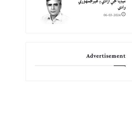
ميڊيا جي آزادي ۽ غيرجمھوري
وادي
06-03-2024
Advertisement