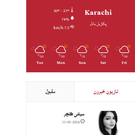
Karachi
30º - 27º
74%
پکڙيل بادل
7.5 km/h
30
30
31
31
30
℃
℃
℃
℃
℃
Tue
Mon
Sun
Sat
Fri
تازيون خبرون
مقبول
سيلفي ڪلچر
13-05-2024