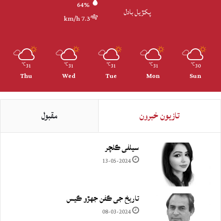
64%
پکڙيل بادل
7.3 km/h
31
31
31
31
30
℃
℃
℃
℃
℃
Thu
Wed
Tue
Mon
Sun
تازيون خبرون
مقبول
سيلفي ڪلچر
13-05-2024
تاريخ جي ڪفن جھڙو ڪيس
08-03-2024