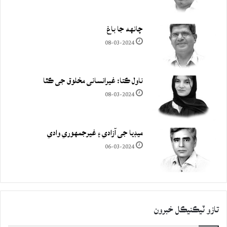
چانهه جا باغ
08-03-2024
ناول ڪتا: غيرانساني مخلوق جي ڪٿا
08-03-2024
ميڊيا جي آزادي ۽ غيرجمھوري وادي
06-03-2024
تازو ٽيڪنيڪل خبرون