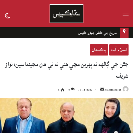
مينيو
tch
kin
تاريخ جي ڪفن جھڙو ڪيس
اسلام آباد
پاڪستان
جٿن جي ڳالهه نه پهرين مڃي هئي نه ئي هاڻ مڃينداسين: نواز
شريف
6
0
11-11-2022
Send
Kaleem Rajar
an
email