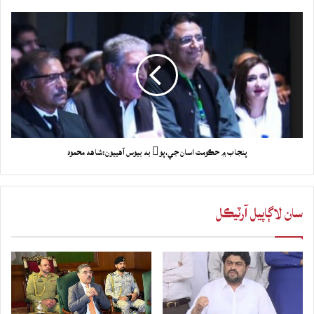
پنجاب ۾ حڪومت اسان جي،پو به بيوس آهييون:شاهه محمود
سان لاڳاپيل آرٽيڪل