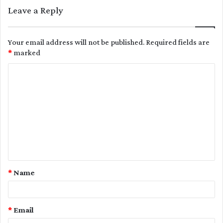
Leave a Reply
Your email address will not be published.
Required fields are
*
marked
C
o
m
m
e
n
t
*
Name
*
*
Email