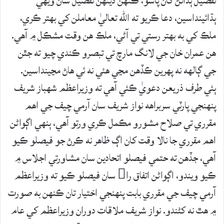
تفصيل ٻڌائڻ کان پاسو، ڪنهن ڏينهن تفصيل سان ويهي
ٻڌائينداسين، دعا ڪريو ته الله تعاليٰ معاملن کي بهتر ڪري،
ملڪ کي به بهتر رستي تي آڻي، ملڪ هن وقت مشڪل ۾ آهي.
هن عمران خان جي لانگ مارچ تي تبصرو ڪندي چيو ته جٿن
جي ڳالهه نه پهرين ڪڏهن مڃي هئي نه ئي هاڻ مڃينداسين.
ٻئي طرف ذريعن دعويٰ ڪئي آهي ته وزيراعظم شهباز شريف
پنهنجي پارٽي سربراهه نواز شريف سان آرمي چيف جي اهم
مقرري تي صلاح مشورو مڪمل ڪري ورتو آهي، ٻنهي اڳواڻن
اهم مقرري جا نالا وقت کان اڳ ظاهر نه ڪرڻ جو فيصلو ڪيو
آهي، جڏهن ته حتمي فيصلو اتحادين سان مشاورتي اجلاس ۾
ڪيو ويندو، اڳواڻن اتفاق را سان فيصلو ڪيو ته وزيراعظم
آرمي چيف جي مقرري بابت پنهنجي اختيار تان ڪنهن به صورت
۾ هٿ نه کڻندو. نواز شريف ملاقات دوران وزيراعظم کي عام