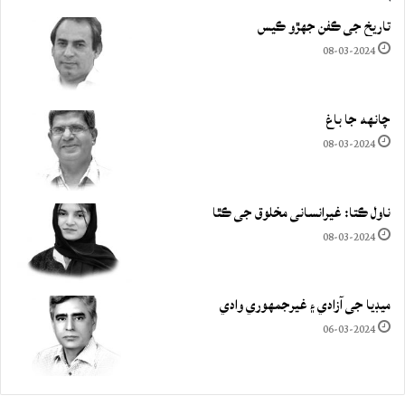
تاريخ جي ڪفن جھڙو ڪيس
08-03-2024
چانهه جا باغ
08-03-2024
ناول ڪتا: غيرانساني مخلوق جي ڪٿا
08-03-2024
ميڊيا جي آزادي ۽ غيرجمھوري وادي
06-03-2024