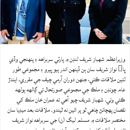
وزيراعظم شهباز شريف لنڊن ۾ پارٽي سربراهه ۽ پنهنجي وڏي
ڀا نواز شريف سان ٻن ڏينهن اندر ٻيو ڀيرو ۽ مجموعي طور
ٽئين ملاقات ڪئي، جنهن دوران آرمي چيف جي مقرري، ايندڙ
عام چونڊن ۽ ملڪ جي مجموعي صورتحال تي ڳالهه ٻولهه
ڪئي وئي. شهباز شريف چيو آهي ته عمران خان ملڪ کي
نقصان پهچائڻ چاهي ٿو پر ائين نه ٿيندو. ملاقات بعد ميڊيا سان
مختصر ملاقات ۾ مسلم ليگ (ن) جي سربراهه نواز شريف