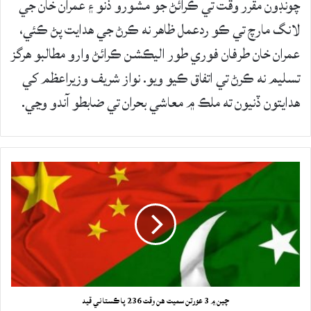
چونڊون مقرر وقت تي ڪرائڻ جو مشورو ڏنو ۽ عمران خان جي
لانگ مارچ تي ڪو ردعمل ظاهر نه ڪرڻ جي هدايت پڻ ڪئي،
عمران خان طرفان فوري طور اليڪشن ڪرائڻ وارو مطالبو هرگز
تسليم نه ڪرڻ تي اتفاق ڪيو ويو. نواز شريف وزيراعظم کي
هدايتون ڏنيون ته ملڪ ۾ معاشي بحران تي ضابطو آندو وڃي.
چين ۾ 3 عورتن سميت هن وقت 236 پاڪستاني قيد