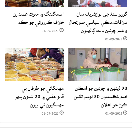
گورنر سنڌ جي نوازشريف سان
اسمگلنگ ۾ ملوث عملدارن
ملاقات،ملڪي سياسي صورتحال
خلاف ڪارروائي جو حڪم
۽ عام چونڊن بابت ڳالهيون
01-09-2023
01-09-2023
90 ڏينهن ۾ چونڊن جو امڪان
مهانگائي جو طوفان بي
ختم،تڪبنديون 30 نومبر تائين
قابو،هفتي ۾ 20 شيون ٻيهر
ڪرڻ جو اعلان
مهانگيون ٿي ويون
01-09-2023
01-09-2023