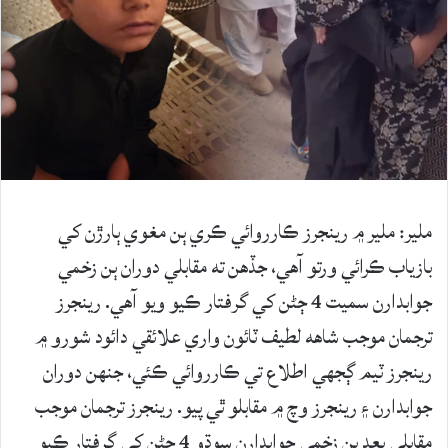
ملير: ملير ۾ رينجرز ڪارروائي ڪري ٻن مغوي ٻارڙن کي
بازياب ڪرائي ورتو آهي، جڏهن ته مقابلي دوران ٻن زخمي
جوابدارن سميت 4 ڄڻن کي گرفتار ڪيو ويو آهي. رينجرز
ترجمان موجب شاهه لطيف ٽائون واري علائقي دائود شورو ۾
رينجرز ٽيم ڳجهي اطلاع تي ڪارروائي ڪئي، جنهن دوران
جوابدارن ۽ رينجرز وچ ۾ مقابلو ٿي پيو. رينجرز ترجمان موجب
مقابلي بعد ٻن زخمي جوابدارن سوڌو 4 ڄڻن کي گرفتار ڪيو