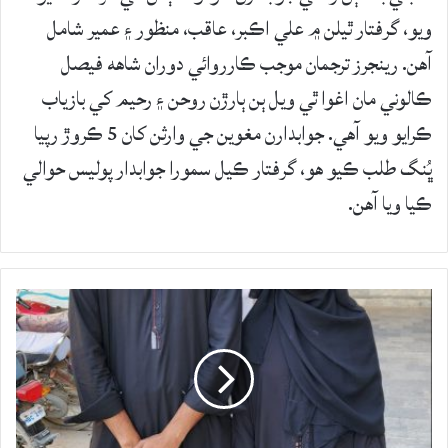
ويو، گرفتار ٿيلن ۾ علي اڪبر، عاقب، منظور ۽ عمير شامل
آهن. رينجرز ترجمان موجب ڪارروائي دوران شاهه فيصل
ڪالوني مان اغوا ٿي ويل ٻن ٻارڙن روحن ۽ رحيم کي بازياب
ڪرايو ويو آهي. جوابدارن مغوين جي وارثن کان 5 ڪروڙ رپيا
ڀُنگ طلب ڪيو هو، گرفتار ڪيل سمورا جوابدار پوليس حوالي
ڪيا ويا آهن.