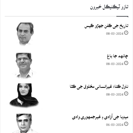
تازو ٽيڪنيڪل خبرون
تاريخ جي ڪفن جھڙو ڪيس
08-03-2024
چانهه جا باغ
08-03-2024
ناول ڪتا: غيرانساني مخلوق جي ڪٿا
08-03-2024
ميڊيا جي آزادي ۽ غيرجمھوري وادي
06-03-2024