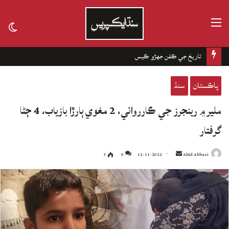
مينيو
tch
kin
تاريخ جي ڪفن جھڙو ڪيس
پاڪستان
سنڌ
ملير ۾ رينجرز جي ڪارروائي، 2 مغوي ٻارڙا بازياب، 4 ڄڻا
گرفتار
3
0
12-11-2022
Send
Abid Abbasi
an
email