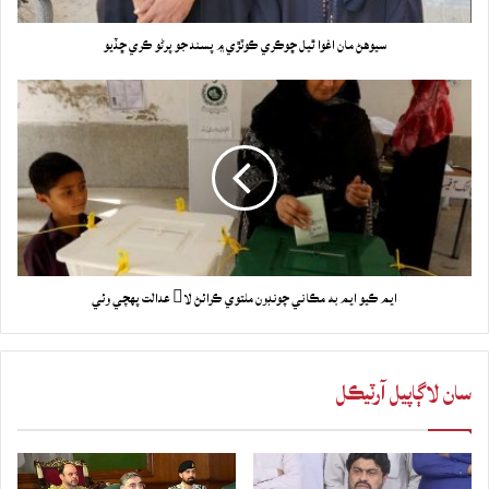
سيوهڻ مان اغوا ٿيل ڇوڪري ڪوٽڙي ۾ پسند جو پرڻو ڪري ڇڏيو
ايم ڪيو ايم به مڪاني چونڊون ملتوي ڪرائڻ لا عدالت پهچي وئي
سان لاڳاپيل آرٽيڪل