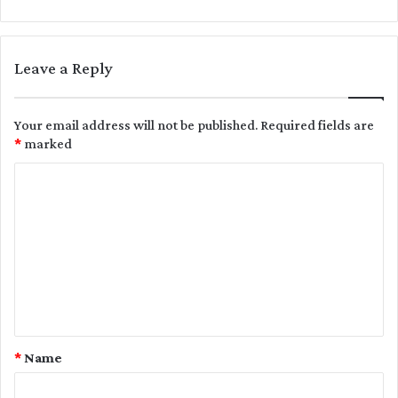
Leave a Reply
Your email address will not be published.
Required fields are
*
marked
C
o
m
m
e
n
t
*
Name
*