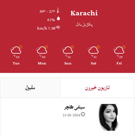
Karachi
30º - 27º
67%
پکڙيل بادل
7.38 km/h
30
30
31
31
29
℃
℃
℃
℃
℃
Tue
Mon
Sun
Sat
Fri
تازيون خبرون
مقبول
سيلفي ڪلچر
13-05-2024