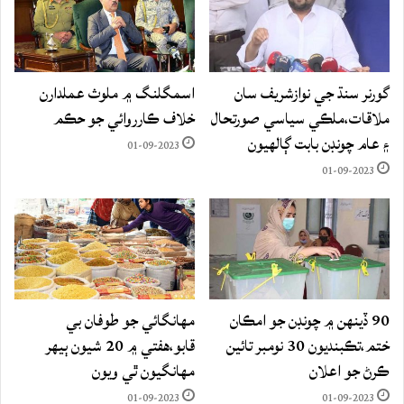
گورنر سنڌ جي نوازشريف سان
اسمگلنگ ۾ ملوث عملدارن
ملاقات،ملڪي سياسي صورتحال
خلاف ڪارروائي جو حڪم
۽ عام چونڊن بابت ڳالهيون
01-09-2023
01-09-2023
90 ڏينهن ۾ چونڊن جو امڪان
مهانگائي جو طوفان بي
ختم،تڪبنديون 30 نومبر تائين
قابو،هفتي ۾ 20 شيون ٻيهر
ڪرڻ جو اعلان
مهانگيون ٿي ويون
01-09-2023
01-09-2023