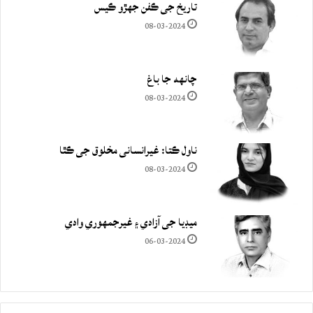
تاريخ جي ڪفن جھڙو ڪيس
08-03-2024
چانهه جا باغ
08-03-2024
ناول ڪتا: غيرانساني مخلوق جي ڪٿا
08-03-2024
ميڊيا جي آزادي ۽ غيرجمھوري وادي
06-03-2024