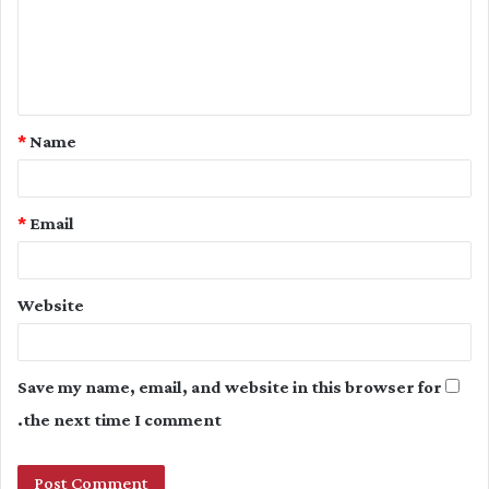
m
e
n
t
*
Name
*
*
Email
Website
Save my name, email, and website in this browser for
the next time I comment.