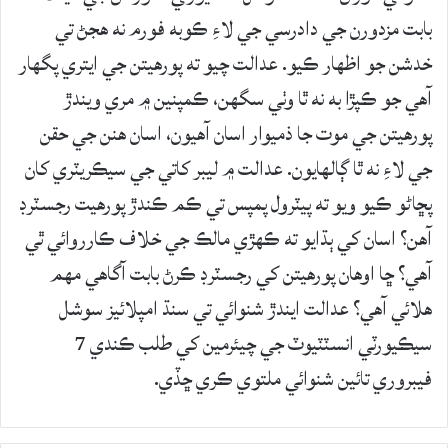
بابت مزدورن جي دادرسي جي لاءِ ڪوبه فورم نه هجڻ تي
خدشن جو اظهار ڪيو. عدالت چيو ته پورهيتن جي ايتري پگهار
آهي جو ڪپڙا به نه ٿا وٺي سگهن، ڪمپنين ۾ مري ويندڙ
پورهيتن جي موت جا ذميوار اسان آهيون، اسان هنن جي حقن
جي لاءِ نه ٿا ڳالهايون. عدالت ۾ ليبر کاتي جي سيڪريٽري کان
پڇاڻو ڪيو ويو ته پيٽرول پمپس تي ڪم ڪندڙ پورهيت رجسٽرڊ
آهن؟ اسان کي ٻڌايو ته ڪهڙي مالڪ جي خلاف ڪارروائي ٿي
آهي؟ ڇا اوهان پورهيتن کي رجسٽرڊ ڪرڻ بابت آگاهي مهم
هلائي آهي؟ عدالت ايندڙ شنوائي تي سنڌ امپلائيز سوشل
سيڪيورٽي انسٽٽيوٽ جي چيئرمين کي طلب ڪندي 7
فيبروري تائين شنوائي ملتوي ڪري ڇڏي.