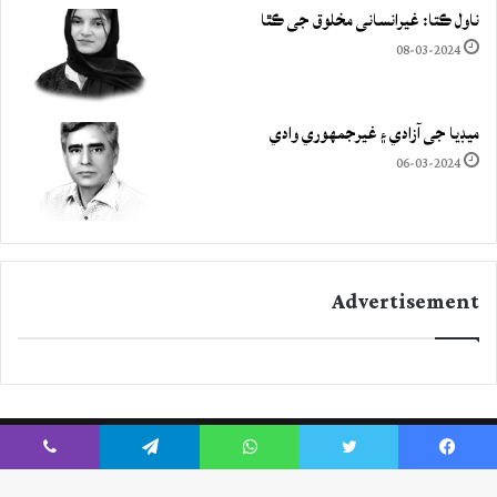
ناول ڪتا: غيرانساني مخلوق جي ڪٿا
08-03-2024
ميڊيا جي آزادي ۽ غيرجمھوري وادي
06-03-2024
Advertisement
Viber
Telegram
WhatsApp
Twitter
Facebook
Instagram
YouTube
Twitter
Facebook