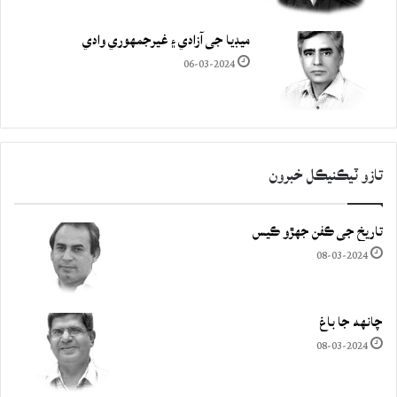
ميڊيا جي آزادي ۽ غيرجمھوري وادي
06-03-2024
تازو ٽيڪنيڪل خبرون
تاريخ جي ڪفن جھڙو ڪيس
08-03-2024
چانهه جا باغ
08-03-2024