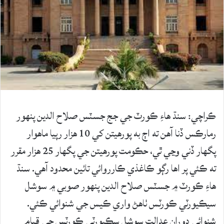
ڪراچي: سنڌ هاءِ ڪورٽ جي جج جسٽس صلاح الدين پنهور
رمارڪس ڏنا آهن ته اڄ به پورهيتن کي 10 هزار رپيا ماهوار
پگهار ڏني وڃي ٿي، حڪومت پورهيتن جي پگهار 25 هزار مقرر
ته ڪئي پر اها رڳو ڪاغذي ڪارروائي تائين محدود آهي. سنڌ
هاءِ ڪورٽ ۾ جسٽس صلاح الدين پنهور صوبي ۾ سوشل
سيڪيورٽي ڪورٽس ٺاهڻ واري ڪيس جي شنوائي ڪئي.
شنوائي دوران عدالت سوشل سڪيورٽي ڪورٽس جي قيام