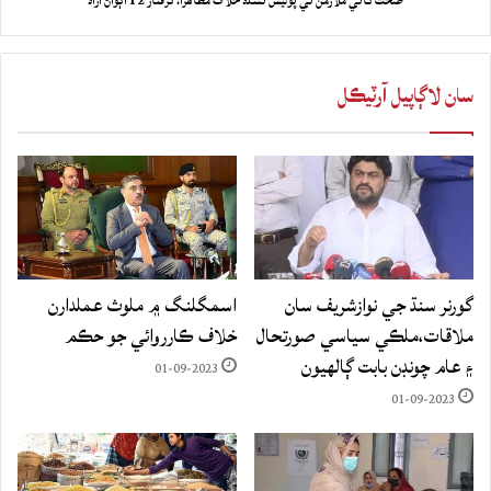
صحت کاتي ملازمن تي پوليس تشدد خلاف مظاهرا، گرفتار 12 اڳواڻ آزاد
سان لاڳاپيل آرٽيڪل
گورنر سنڌ جي نوازشريف سان
اسمگلنگ ۾ ملوث عملدارن
ملاقات،ملڪي سياسي صورتحال
خلاف ڪارروائي جو حڪم
۽ عام چونڊن بابت ڳالهيون
01-09-2023
01-09-2023