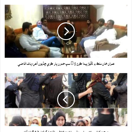
عمران خان ملڪ ۾ ڏڦيڙ پيدا ڪرڻ لا سڀ حدون پار ڪري ڇڏيون آهن:پاشا قاضي