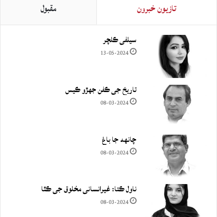
تازيون خبرون
مقبول
سيلفي ڪلچر
13-05-2024
تاريخ جي ڪفن جھڙو ڪيس
08-03-2024
چانهه جا باغ
08-03-2024
ناول ڪتا: غيرانساني مخلوق جي ڪٿا
08-03-2024