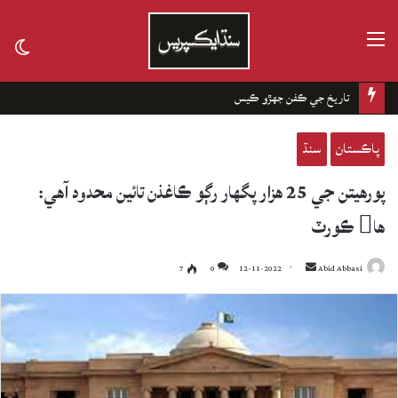
مينيو
tch
kin
تاريخ جي ڪفن جھڙو ڪيس
پاڪستان
سنڌ
پورهيتن جي 25 هزار پگهار رڳو ڪاغذن تائين محدود آهي:
ها ڪورٽ
7
0
12-11-2022
Send
Abid Abbasi
an
email