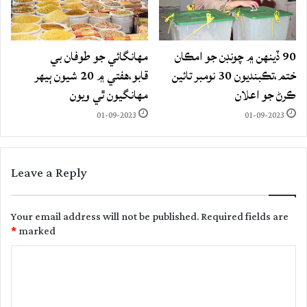
90 ڏينهن ۾ چونڊن جو امڪان
مهانگائي جو طوفان بي
ختم،تڪبنديون 30 نومبر تائين
قابو،هفتي ۾ 20 شيون ٻيهر
ڪرڻ جو اعلان
مهانگيون ٿي ويون
01-09-2023
01-09-2023
Leave a Reply
Your email address will not be published.
Required fields are
*
marked
C
o
m