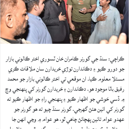
ڪراچي: سنڌ جي گورنر ڪامران خان ٽسوري اختر ڪالوني بازار
جو دورو ڪيو ۽ دڪاندارن توڙي خريدارن سان ملاقات ڪري
مسئلا معلوم ڪيا. ان موقعي تي اختر ڪالوني بازار جو محمد
رفيق باٽا موجود هو. دڪاندارن ۽ خريدارن گورنر کي پنهنجي وچ
۾ ڏسي خوشي جو اظهار ڪيو ۽ پنهنجي راءِ جو اظهار ڪيو ته
گورنر کي ائين هئڻ گهرجي. گورنر سنڌ چيو ته هو گورنر جو
عهدو عوام تائين پهچائڻ چاهي ٿو، هو عوام ۾ وڃي انهن جا