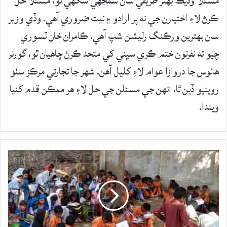
مسئلا وڌيڪ بهتر طريقي سان سمجهي سگهي ٿو، مسئلا حل
ڪرڻ لاءِ اختيارن جي نه پر ارادو ۽ نيت ضروري آهي. وڏي وزير
سان بهترين ورڪنگ رليشن شپ آهي. ڪامران خان ٽسوري
چيو ته نفرتون ختم ڪري سڀني کي متحد ڪرڻ چاهيان ٿو، گورنر
هائوس جا دروازا عوام لاءِ کليل آهن. شهر جا تجارتي مرڪز سٺو
روينيو ڏين ٿا، انهن جي مسئلن جي حل لاءِ هر ممڪن قدم کنيا
ويندا.