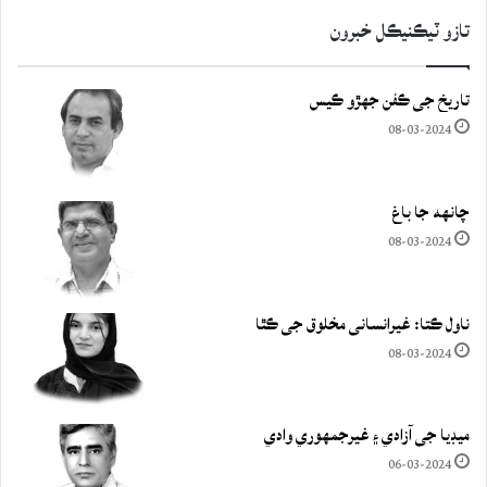
تازو ٽيڪنيڪل خبرون
تاريخ جي ڪفن جھڙو ڪيس
08-03-2024
چانهه جا باغ
08-03-2024
ناول ڪتا: غيرانساني مخلوق جي ڪٿا
08-03-2024
ميڊيا جي آزادي ۽ غيرجمھوري وادي
06-03-2024