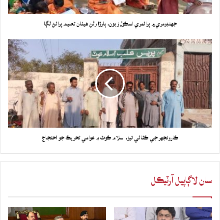
جهنڊومري ۾ پرائمري اسڪول زبون، ٻارڙا وڻن هيٺان تعليم پرائڻ لڳا
ڪارونجهر جي ڪٽائي تيز، اسلام ڪوٽ ۾ عوامي تحريڪ جو احتجاج
سان لاڳاپيل آرٽيڪل