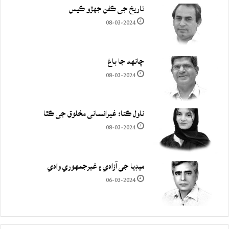
تاريخ جي ڪفن جھڙو ڪيس
08-03-2024
چانهه جا باغ
08-03-2024
ناول ڪتا: غيرانساني مخلوق جي ڪٿا
08-03-2024
ميڊيا جي آزادي ۽ غيرجمھوري وادي
06-03-2024