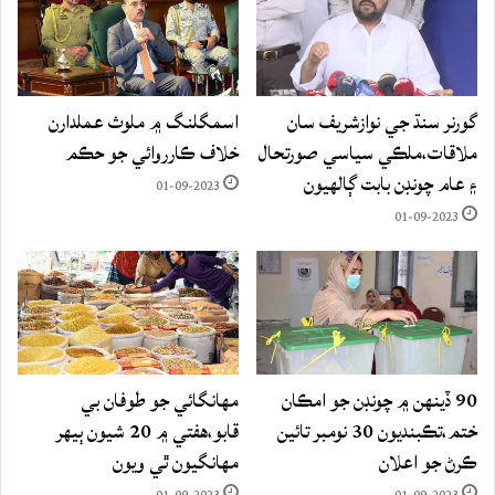
گورنر سنڌ جي نوازشريف سان
اسمگلنگ ۾ ملوث عملدارن
ملاقات،ملڪي سياسي صورتحال
خلاف ڪارروائي جو حڪم
۽ عام چونڊن بابت ڳالهيون
01-09-2023
01-09-2023
90 ڏينهن ۾ چونڊن جو امڪان
مهانگائي جو طوفان بي
ختم،تڪبنديون 30 نومبر تائين
قابو،هفتي ۾ 20 شيون ٻيهر
ڪرڻ جو اعلان
مهانگيون ٿي ويون