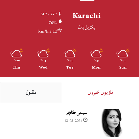
Karachi
31º - 27º
76%
پکڙيل بادل
5.22 km/h
29
31
31
31
31
℃
℃
℃
℃
℃
Thu
Wed
Tue
Mon
Sun
تازيون خبرون
مقبول
سيلفي ڪلچر
13-05-2024