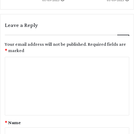
01-09-2023
01-09-2023
Leave a Reply
Your email address will not be published.
Required fields are
*
marked
C
o
m
m
e
n
t
*
Name
*