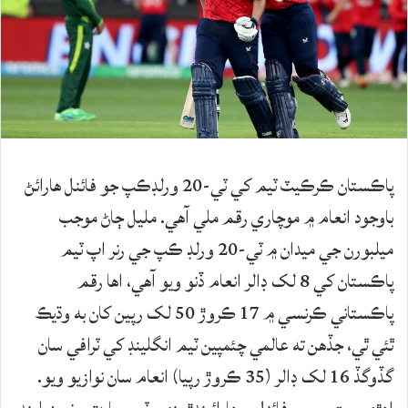
پاڪستان ڪرڪيٽ ٽيم کي ٽي-20 ورلڊڪپ جو فائنل هارائڻ
باوجود انعام ۾ موچاري رقم ملي آهي. مليل ڄاڻ موجب
ميلبورن جي ميدان ۾ ٽي-20 ورلڊ ڪپ جي رنر اپ ٽيم
پاڪستان کي 8 لک ڊالر انعام ڏنو ويو آهي، اها رقم
پاڪستاني ڪرنسي ۾ 17 ڪروڙ 50 لک رپين کان به وڌيڪ
ٿئي ٿي، جڏهن ته عالمي چئمپين ٽيم انگلينڊ کي ٽرافي سان
گڏوگڏ 16 لک ڊالر (35 ڪروڙ رپيا) انعام سان نوازيو ويو.