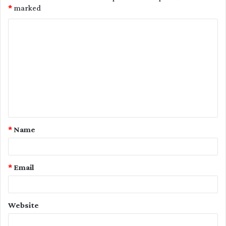
*
marked
C
o
m
m
e
n
t
*
Name
*
*
Email
Website