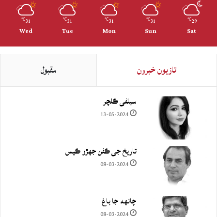
31
31
31
31
29
℃
℃
℃
℃
℃
Wed
Tue
Mon
Sun
Sat
تازيون خبرون
مقبول
سيلفي ڪلچر
13-05-2024
تاريخ جي ڪفن جھڙو ڪيس
08-03-2024
چانهه جا باغ
08-03-2024