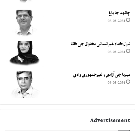
چانهه جا باغ
08-03-2024
ناول ڪتا: غيرانساني مخلوق جي ڪٿا
08-03-2024
ميڊيا جي آزادي ۽ غيرجمھوري وادي
06-03-2024
Advertisement