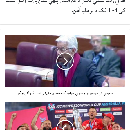
اهڙي ريت سيمي فائنل ۾ هارائيندڙ ٻنهي ٽيمن ڀارت ۽ نيوزيلينڊ
کي 4- 4 لک ڊالر مليا آهن.
سعودي ولي عهد جو دورو ملتوي، خواجا آصف عمران خان کي ذميوار قرار ڏئي ڇڏيو