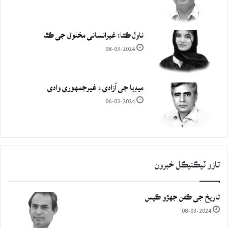
ناول ڪتا: غيرانساني مخلوق جي ڪٿا
08-03-2024
ميڊيا جي آزادي ۽ غيرجمھوري وادي
06-03-2024
تازو ٽيڪنيڪل خبرون
تاريخ جي ڪفن جھڙو ڪيس
08-03-2024