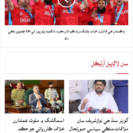
پاڪستان جي فائنل ۾ خراب بئٽنگ،ورلڊ ڪپ کان محروم،انگلينڊ ٻيو ڀيرو ٽي-20 چئمپين بڻجي
ويو
سان لاڳاپيل آرٽيڪل
گورنر سنڌ جي نوازشريف سان
اسمگلنگ ۾ ملوث عملدارن
ملاقات،ملڪي سياسي صورتحال
خلاف ڪارروائي جو حڪم