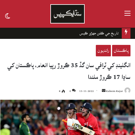
مينيو
tch
kin
تاريخ جي ڪفن جھڙو ڪيس
پاڪستان
رانديون
انگلينڊ کي ٽرافي سان گڏ 35 ڪروڙ رپيا انعام، پاڪستان کي
ساڍا 17 ڪروڙ ملندا
8
0
13-11-2022
Send
Kaleem Rajar
an
email