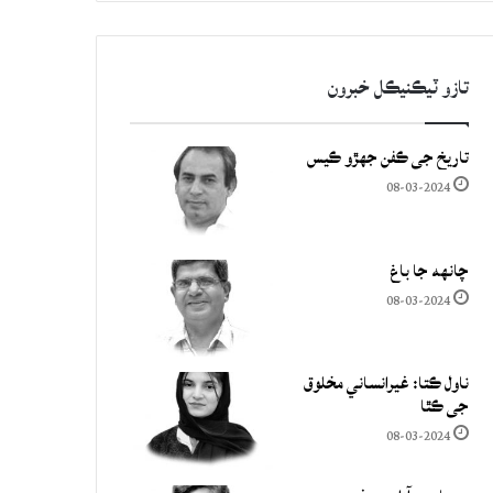
تازو ٽيڪنيڪل خبرون
تاريخ جي ڪفن جھڙو ڪيس
08-03-2024
چانهه جا باغ
08-03-2024
ناول ڪتا: غيرانساني مخلوق
جي ڪٿا
08-03-2024