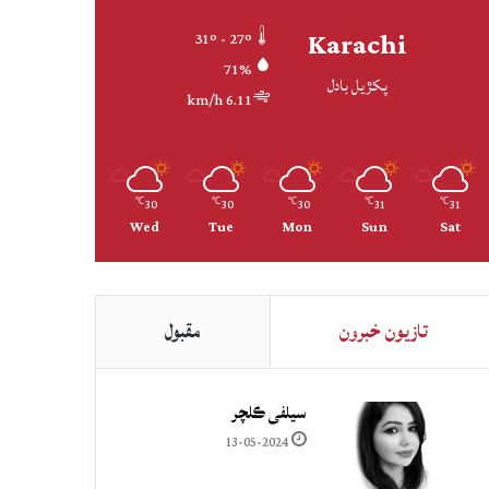
Karachi
31º - 27º
71%
پکڙيل بادل
6.11 km/h
30
30
30
31
31
℃
℃
℃
℃
℃
Wed
Tue
Mon
Sun
Sat
تازيون خبرون
مقبول
سيلفي ڪلچر
13-05-2024