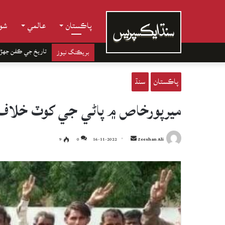
پاڪستان
عالمي
شوب
تاريخ جي ڪفن جھڙ
بريڪنگ نيوز
پاڪستان
سنڌ
ميرپورخاص ۾ پاڻي جي کوٽ خلاف آب
Send
9
0
16-11-2022
Zeeshan Ali
an
email