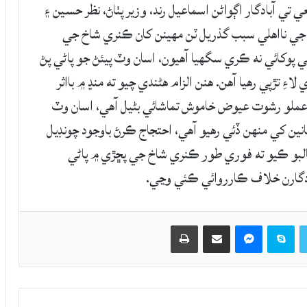
ون ڪيون. ان موقعي تي آبادگار اڳواڻن اسماعيل رند، وزير پٺاڻ، نظر حسين ۽
ي جي نااهلي سبب گذريل ٽن مھينن کان ڪنري شاخ جي
پوکائي نه ڪري سگھيا آھيون، اسان وٽ پيئڻ جو پاڻي پڻ
ِ تڙپي رهيا آهن. ھنن الزام هڻندي چيو ته منڍ ۾ بااثر
ي عملو رشوت عيوض خاموش تماشائي بڻيل آهي، اسان وٽ
نين کي منهن ڏئي رهيو آهي، احتجاج ڪرڻ باوجود چونڊيل
مطالبو ڪيو ته فوري طور ڪنري شاخ جي پڇڙي ۾ پاڻي
آبادگارن خلاف ڪارروائي ڪئي وڃي.
Twitter
Skype
Messenger
حصيداري ڪريو اي ميل ذريعي
اپيو