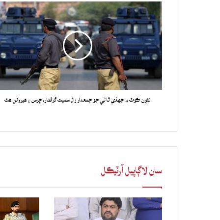
نئون ڪوٽ ۾ جهڏي ٿاڻي جو جمعدار زال سميت گرفتار، چرس ۽ هيروئن هٿ
سان لاڳاپيل آرٽيڪل