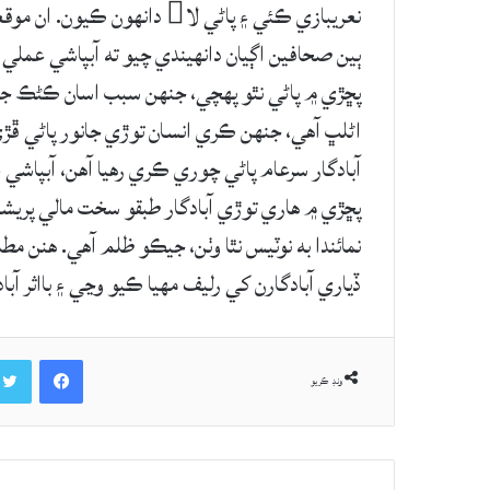
نعريبازي ڪئي ۽ پاڻي لا دانه
ٻين صحافين اڳيان دانهيندي چيو ته آبپاشي عمل
پڇڙي ۾ پاڻي نٿو پهچي، جنهن سبب اسان ڪڻڪ جي 
اڻلڀ آهي، جنهن ڪري انسان توڙي جانور پاڻي ڦڙي لاء
آبادگار سرعام پاڻي چوري ڪري رھيا آھن، آبپاش
پڇڙي ۾ ھاري توڙي آبادگار طبقو سخت مالي پريشا
نمائندا به نوٽيس نٿا وٺن، جيڪو ظلم آهي. ھنن 
ڏياري آبادگارن کي رليف مھيا ڪيو وڃي ۽ بااثر 
Facebook
ونڊ ڪريو