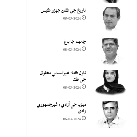
تاريخ جي ڪفن جھڙو ڪيس
08-03-2024
چانهه جا باغ
08-03-2024
ناول ڪتا: غيرانساني مخلوق
جي ڪٿا
08-03-2024
ميڊيا جي آزادي ۽ غيرجمھوري
وادي
06-03-2024