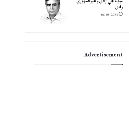
ميڊيا جي آزادي ۽ غيرجمھوري
وادي
06-03-2024
Advertisement