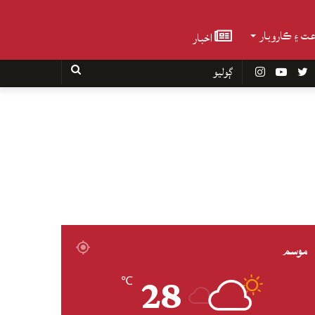
عت ۽ ڪاروبار
اخبار
Faceboo
Twitter
YouTube
Instagram
ڳوليو
موسم
28
℃