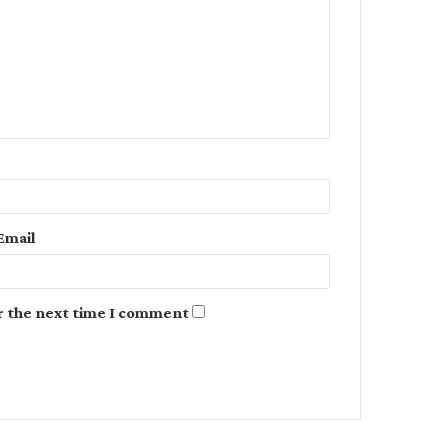
m
m
e
n
t
*
Email
r the next time I comment.