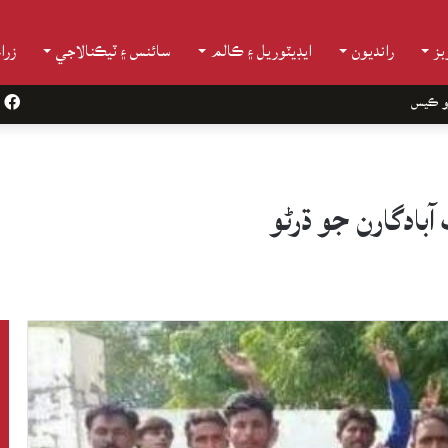
ز
رانديون
ايڊيٽوريل ۽ ڪالم
سائنس ۽ ٽيڪنالاجي
زرا
و ڪيس
k
ادگارن جو ڌرڻو