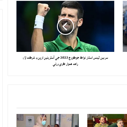
سربين ٽينس اسٽار نواڪ جوڪووچ 2023 جي آسٽريلين اوپن ۾ شرڪت لاءِ
راهه هموار ڪري ورتي