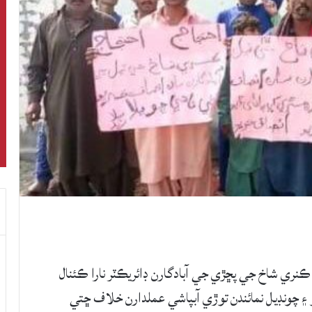
ري شاخ جي پڇڙي جي آبادگارن ڊائريڪٽر نارا ڪئنال
۽ چونڊيل نمائندن توڙي آبپاشي عملدارن خلاف ڇتي