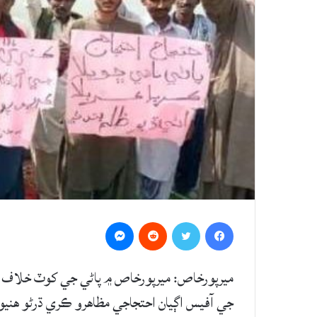
Messenger
Reddit
Twitter
Facebook
ميرپورخاص: ميرپورخاص ۾ پاڻي جي کوٽ خلاف ڪن
جي آفيس اڳيان احتجاجي مظاهرو ڪري ڌرڻو ھنيو 