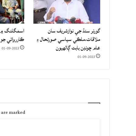
گورنر سنڌ جي نوازشريف سان
اسمگلنگ ۾ م
ملاقات،ملڪي سياسي صورتحال ۽
ڪارروائي جو
عام چونڊن بابت ڳالهيون
01-09-2023
01-09-2023
s are marked
C
o