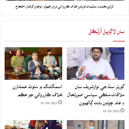
ٿرڙي محبت ۾ منشيات فروشن خلاف ڪارروائي دوران جهيڙو، نوجوان گرفتار، احتجاج
سان لاڳاپيل آرٽيڪل
گورنر سنڌ جي نوازشريف سان
اسمگلنگ ۾ ملوث عملدارن
ملاقات،ملڪي سياسي صورتحال
خلاف ڪارروائي جو حڪم
۽ عام چونڊن بابت ڳالهيون
01-09-2023
01-09-2023