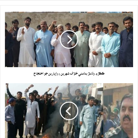
ڪڪڙ ۾ وڌندڙ بدامني خلاف شهرين ۽ واپارين جو احتجاج