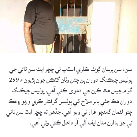
سن: سن ڀرسان ڳوٺ ڪلري اسٽاپ تي ڇڇر ايٽ سن ٿاڻي جي
پوليس چيڪنگ دوران ٻن ڄڻن وٽان گٽڪن جون پڙيون ۽ 259
گرام چرس هٿ ڪرڻ جي دعوى ڪئي آهي. پوليس چيڪنگ
دوران ھڪ ڄڻي بابر ملاح کي پوليس گرفتار ڪري ورتو ۽ ھڪ
ڄڻو لقمان گائنچو فرار ٿي ويو آهي. جڏهن ته ڇڇر ايٽ سن ٿاڻي
تي جوابدارن مٿان ايف آئي آر داخل ڪئي وئي آهي.