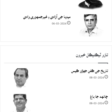
ميڊيا جي آزادي ۽ غيرجمھوري وادي
06-03-2024
تازو ٽيڪنيڪل خبرون
تاريخ جي ڪفن جھڙو ڪيس
08-03-2024
چانهه جا باغ
08-03-2024