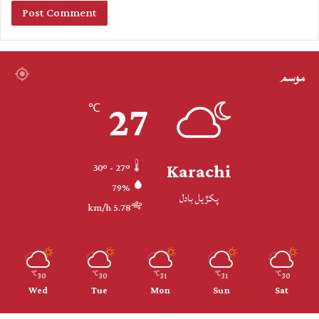
موسم
27
℃
Karachi
30º - 27º
79%
پکڙيل بادل
5.78 km/h
30
30
31
31
30
℃
℃
℃
℃
℃
Wed
Tue
Mon
Sun
Sat