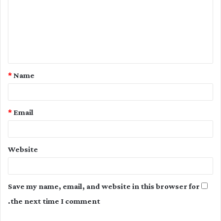
m
m
e
n
t
*
Name
*
*
Email
Website
Save my name, email, and website in this browser for
the next time I comment.