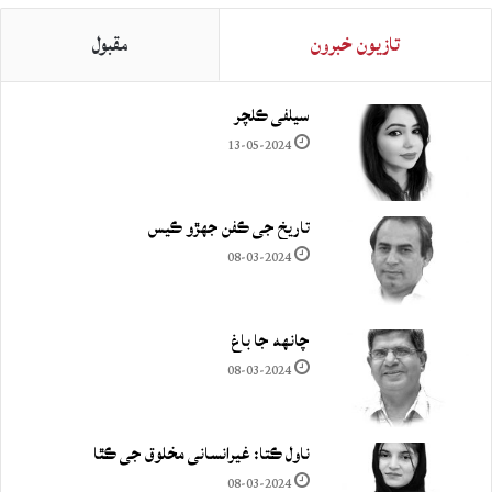
تازيون خبرون
مقبول
سيلفي ڪلچر
13-05-2024
تاريخ جي ڪفن جھڙو ڪيس
08-03-2024
چانهه جا باغ
08-03-2024
ناول ڪتا: غيرانساني مخلوق جي ڪٿا
08-03-2024