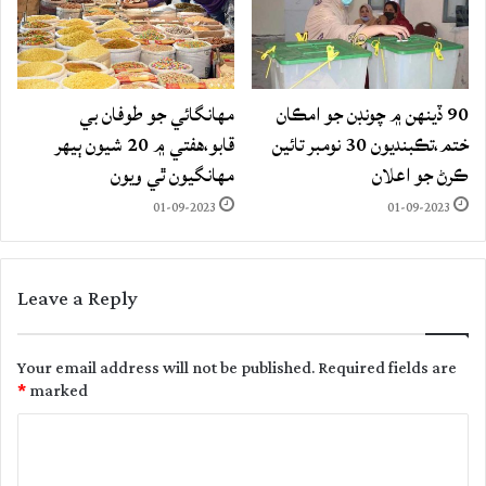
90 ڏينهن ۾ چونڊن جو امڪان
مهانگائي جو طوفان بي
ختم،تڪبنديون 30 نومبر تائين
قابو،هفتي ۾ 20 شيون ٻيهر
ڪرڻ جو اعلان
مهانگيون ٿي ويون
01-09-2023
01-09-2023
Leave a Reply
Your email address will not be published.
Required fields are
*
marked
C
o