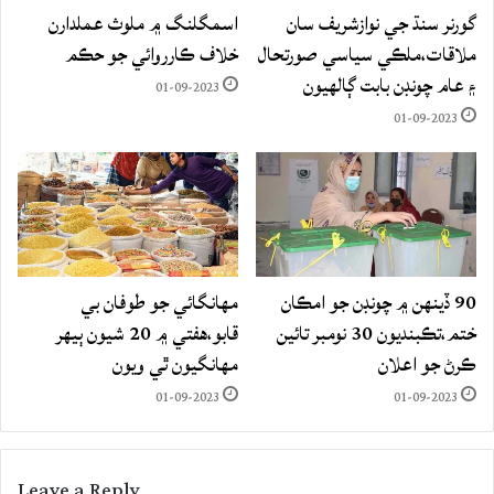
گورنر سنڌ جي نوازشريف سان
اسمگلنگ ۾ ملوث عملدارن
ملاقات،ملڪي سياسي صورتحال
خلاف ڪارروائي جو حڪم
۽ عام چونڊن بابت ڳالهيون
01-09-2023
01-09-2023
90 ڏينهن ۾ چونڊن جو امڪان
مهانگائي جو طوفان بي
ختم،تڪبنديون 30 نومبر تائين
قابو،هفتي ۾ 20 شيون ٻيهر
ڪرڻ جو اعلان
مهانگيون ٿي ويون
01-09-2023
01-09-2023
Leave a Reply