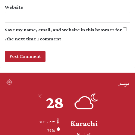
Website
Save my name, email, and website in this browser for
the next time I comment.
موسم
28
℃
Karachi
28º - 27º
76%
پکڙيل بادل