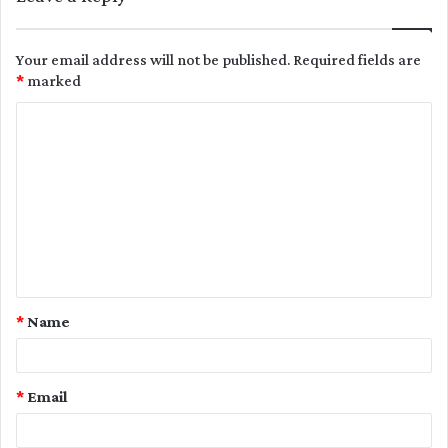
Your email address will not be published.
Required fields are
*
marked
C
o
m
m
e
n
t
*
Name
*
*
Email