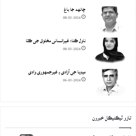
چانهه جا باغ
08-03-2024
ناول ڪتا: غيرانساني مخلوق جي ڪٿا
08-03-2024
ميڊيا جي آزادي ۽ غيرجمھوري وادي
06-03-2024
تازو ٽيڪنيڪل خبرون