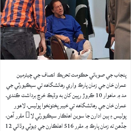
پنجاب جي صوبائي حڪومت تحريڪ انصاف جي چيئرمين
عمران خان جي زمان پارڪ واري رهائشگاهه تي سيڪيورٽي جي
مد ۾ ماهوار 10 ڪروڙ رپين کان به وڌيڪ خرچ برداشت ڪندي.
عمران خان جي رهائشگاهه تي خيبر پختونخوا پوليس، لاهور
پوليس ۽ ٻين ادارن جا سوين اهلڪار سيڪيورٽي لا مقرر آهن،
جڏهن ته زمان پارڪ ۾ مقرر 516 اهلڪارن جي ڊيوٽي وڌائي 12