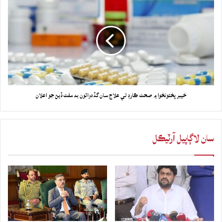
خيبر پختونخوا ۾ صحت ڪارڊ تي علاج سان گڏ دوائون به مفت ڏيڻ جو اعلان
سان لاڳاپيل آرٽيڪل