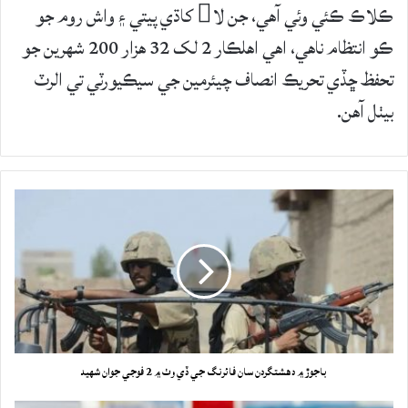
ڪلاڪ ڪئي وئي آهي، جن لا کاڌي پيتي ۽ واش روم جو
ڪو انتظام ناهي، اهي اهلڪار 2 لک 32 هزار 200 شهرين جو
تحفظ ڇڏي تحريڪ انصاف چيئرمين جي سيڪيورٽي تي الرٽ
بيٺل آهن.
باجوڙ ۾ دهشتگردن سان فائرنگ جي ڏي وٺ ۾ 2 فوجي جوان شهيد