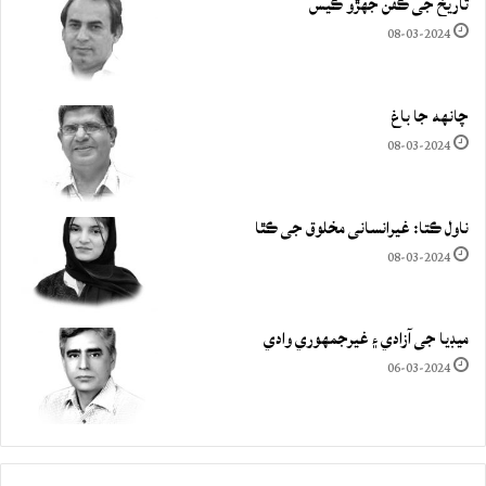
تاريخ جي ڪفن جھڙو ڪيس
08-03-2024
چانهه جا باغ
08-03-2024
ناول ڪتا: غيرانساني مخلوق جي ڪٿا
08-03-2024
ميڊيا جي آزادي ۽ غيرجمھوري وادي
06-03-2024