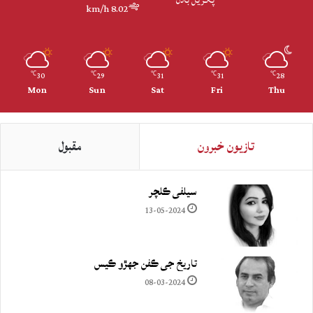
8.02 km/h
30
29
31
31
28
℃
℃
℃
℃
℃
Mon
Sun
Sat
Fri
Thu
تازيون خبرون
مقبول
سيلفي ڪلچر
13-05-2024
تاريخ جي ڪفن جھڙو ڪيس
08-03-2024