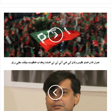
عمران خان حملو ڪيس،وفاق کي جي آئي ٽي تي خدشا،پنجاب حڪومت موقف مڃي ورتو