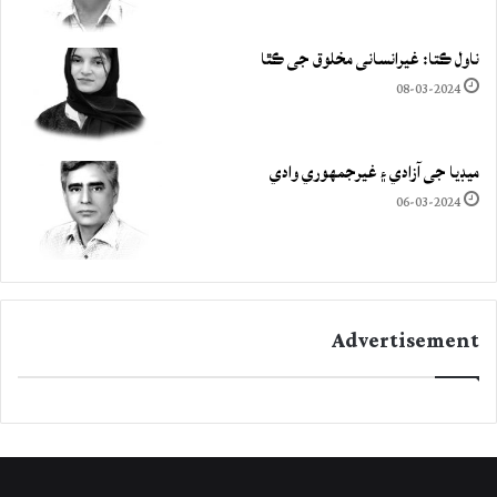
ناول ڪتا: غيرانساني مخلوق جي ڪٿا
08-03-2024
ميڊيا جي آزادي ۽ غيرجمھوري وادي
06-03-2024
Advertisement