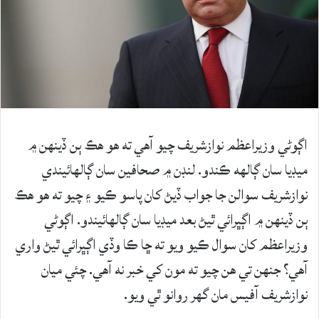
اڳوڻي وزيراعظم نوازشريف چيو آهي ته هو هڪ ٻن ڏينهن ۾
ميڊيا سان ڳالهه ڪندو. لنڊن ۾ صحافين سان ڳالهائيندي
نوازشريف سوالن جا جواب ڏيڻ کان پاسو ڪيو ۽ چيو ته هو هڪ
ٻن ڏينهن ۾ اڳڀرائي ٿيڻ بعد ميڊيا سان ڳالهائيندو. اڳوڻي
وزيراعظم کان سوال ڪيو ويو ته ڇا ڪا وڏي اڳڀرائي ٿيڻ واري
آهي؟ جنهن تي هن چيو ته مون کي خبر نه آهي. چئي ميان
نوازشريف آفيس مان گهر روانو ٿي ويو.