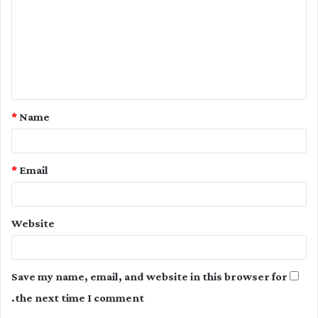
m
m
e
n
t
*
Name
*
*
Email
Website
Save my name, email, and website in this browser for
the next time I comment.