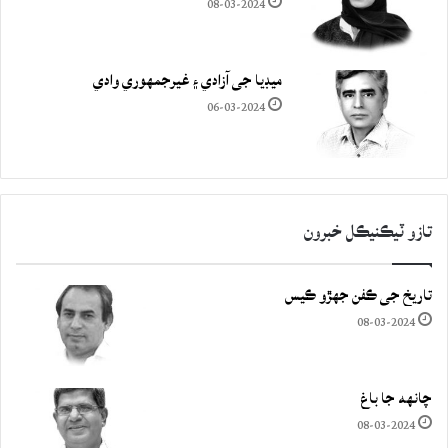
08-03-2024
ميڊيا جي آزادي ۽ غيرجمھوري وادي
06-03-2024
تازو ٽيڪنيڪل خبرون
تاريخ جي ڪفن جھڙو ڪيس
08-03-2024
چانهه جا باغ
08-03-2024