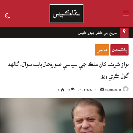
مينيو
tch
kin
تاريخ جي ڪفن جھڙو ڪيس
پاڪستان
عالمي
نواز شريف کان ملڪ جي سياسي صورتحال بابت سوال، ڳالهه
گول ڪري ويو
8
0
17-11-2022
Send
Kaleem Rajar
an
email