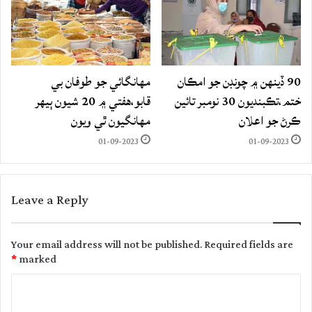
90 ڏينهن ۾ چونڊن جو امڪان
مهانگائي جو طوفان بي
ختم،تڪبنديون 30 نومبر تائين
قابو،هفتي ۾ 20 شيون ٻيهر
ڪرڻ جو اعلان
مهانگيون ٿي ويون
01-09-2023
01-09-2023
Leave a Reply
Your email address will not be published.
Required fields are
*
marked
C
o