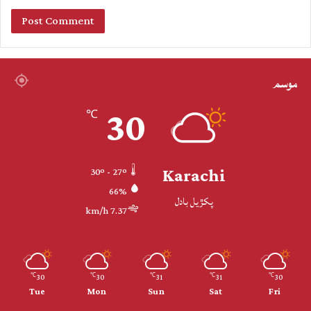
موسم
30
℃
Karachi
30º - 27º
66%
پکڙيل بادل
7.37 km/h
30
30
31
31
30
℃
℃
℃
℃
℃
Tue
Mon
Sun
Sat
Fri