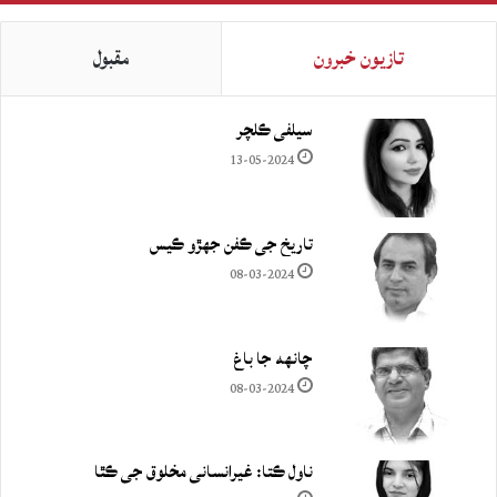
تازيون خبرون
مقبول
سيلفي ڪلچر
13-05-2024
تاريخ جي ڪفن جھڙو ڪيس
08-03-2024
چانهه جا باغ
08-03-2024
ناول ڪتا: غيرانساني مخلوق جي ڪٿا