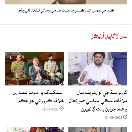
ڪينيا جي هيومن رائٽس ڪميشن به ارشد شريف جي موت کي قتل قرار ڏئي ڇڏيو
سان لاڳاپيل آرٽيڪل
گورنر سنڌ جي نوازشريف سان
اسمگلنگ ۾ ملوث عملدارن
ملاقات،ملڪي سياسي صورتحال
خلاف ڪارروائي جو حڪم
۽ عام چونڊن بابت ڳالهيون
01-09-2023
01-09-2023