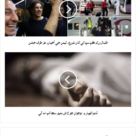
فٽبال ورلڊ ڪپ سڀاڻي کان شروع، ٽيمن جي آجيان، هر طرف جشن
ٽنڊوالهيار ۾ نوجوان جو لاش مليو، سڃاڻپ نه ٿي