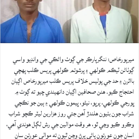
ميرپورخاص: ننگرپارڪر جي ڳوٺ واڻڪي جي وانڊيو واسي
ڳوٺاڻن ٽيڪم ڪولھي ۽ پرشوتم ڪولھي پريس ڪلب پھچي
بااثرن ۽ حد جي پوليس خلاف پريس ڪلب ميرپورخاص اڳيان
احتجاج ڪيو. هنن صحافين اڳيان دانهيندي چيو ته ڳوٺ ۾
ڀورجي ڪولھي، پرڀو، نيڻو، ڀيمون ڪولھي ۽ ٻين جو نڪچي
شراب جون بٺيون ھلندڙ آھن جتي روز ھزارين ليٽر ڪچو شراب
وڪرو ڪيو وڃي ٿو، ھر وقت موالين جي رش لڳل ھوندي آھي،
اسان جون عورتون پاڻي ڀرڻ وڃن ٿيون ته موالي عورتن سان