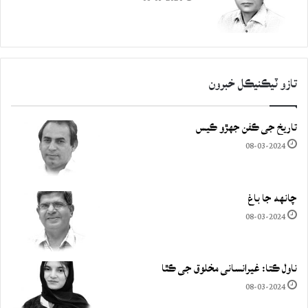
تازو ٽيڪنيڪل خبرون
تاريخ جي ڪفن جھڙو ڪيس
08-03-2024
چانهه جا باغ
08-03-2024
ناول ڪتا: غيرانساني مخلوق جي ڪٿا
08-03-2024