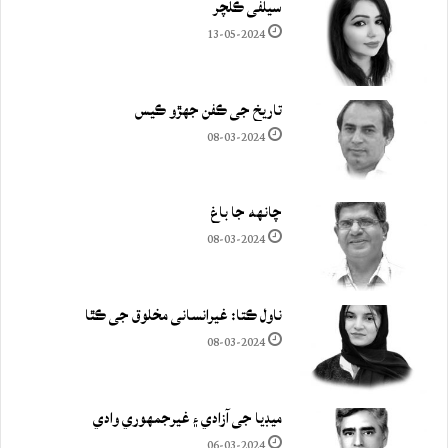
سيلفي ڪلچر
13-05-2024
تاريخ جي ڪفن جھڙو ڪيس
08-03-2024
چانهه جا باغ
08-03-2024
ناول ڪتا: غيرانساني مخلوق جي ڪٿا
08-03-2024
ميڊيا جي آزادي ۽ غيرجمھوري وادي
06-03-2024