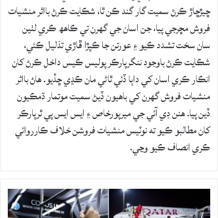
ڇيڙڇاڙ ڪرڻ سميت گار گند ڪن ٿا، شڪايت ڪرڻ بااثر منشيات
فروش مڇرجي پيا، جن اسان جي گھرن تي ڪاهھ ڪري لٺين
سان سخت تشدد ڪيو ۽ عورتن جا ڪپڙا ڦاڙي تذليل ڪئي،
شڪايت ڪرڻ باوجود ننگرپارڪر پوليس ڪيس داخل ڪرڻ کان
انڪار ڪري اسان کي داٻا ڏئي ٿاڻي مان ڪڍي ڇڏيو. هاڻ بااثر
منشيات فروش گھرن کي باھيون ڏيڻ سميت موتمار ڌمڪيون
ڏين پيا. ھنن ڊي آئي جي ميرپورخاص ۽ ايس ايس پي ٿرپارڪر
کان مطالبو ڪيو ته نوٽيس منشيات فروشن خلاف ڪارروائي
ڪري انصاف ڪيو وڃي.