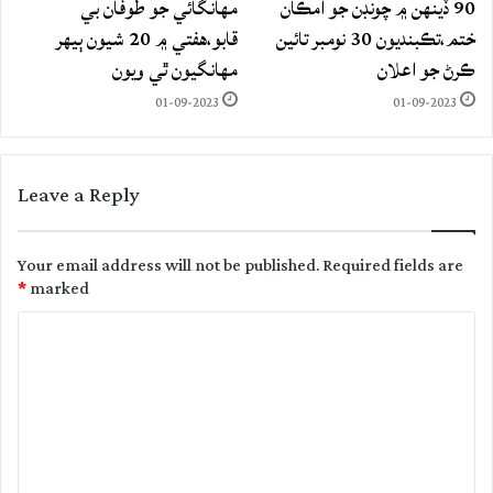
90 ڏينهن ۾ چونڊن جو امڪان
مهانگائي جو طوفان بي
ختم،تڪبنديون 30 نومبر تائين
قابو،هفتي ۾ 20 شيون ٻيهر
ڪرڻ جو اعلان
مهانگيون ٿي ويون
01-09-2023
01-09-2023
Leave a Reply
Your email address will not be published.
Required fields are
*
marked
C
o
m
m
e
n