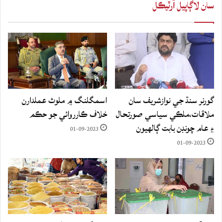
سان لاڳاپيل آرٽيڪل
گورنر سنڌ جي نوازشريف سان
اسمگلنگ ۾ ملوث عملدارن
ملاقات،ملڪي سياسي صورتحال
خلاف ڪارروائي جو حڪم
۽ عام چونڊن بابت ڳالهيون
01-09-2023
01-09-2023