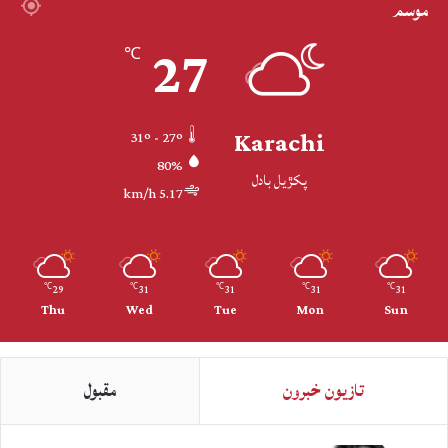
موسم
27
℃
Karachi
31º - 27º
80%
پکڙيل بادل
5.17 km/h
29
31
31
31
31
℃
℃
℃
℃
℃
Thu
Wed
Tue
Mon
Sun
تازيون خبرون
مقبول