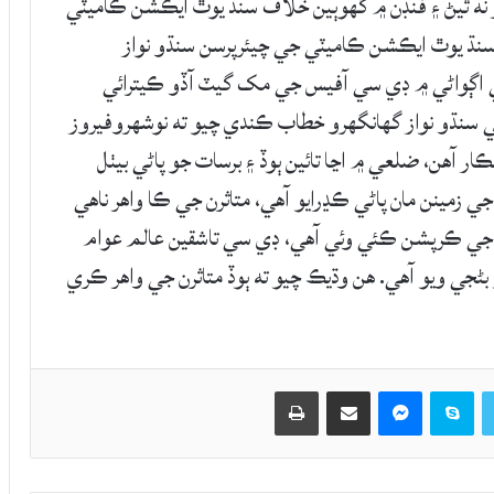
ر نه ٿيڻ ۽ فنڊن ۾ گهوٻين خلاف سنڌ يوٿ ايڪشن ڪاميٽي
نڌ يوٿ ايڪشن ڪاميٽي جي چيئرپرسن سنڌو نواز
 جي اڳواڻي ۾ ڊي سي آفيس جي مک گيٽ آڏو ڪيترائي
سنڌو نواز گهانگهرو خطاب ڪندي چيو ته نوشهروفيروز
ڪار آهن، ضلعي ۾ اڃا تائين ٻوڏ ۽ برسات جو پاڻي بيٺل
زمينن مان پاڻي ڪڍرايو آهي، متاثرن جي ڪا واهر ناهي
پين جي ڪرپشن ڪئي وئي آهي، ڊي سي تاشقين عالم عوام
بڻجي ويو آهي. هن وڌيڪ چيو ته ٻوڏ متاثرن جي واهر ڪري
Twitter
Skype
Messenger
حصيداري ڪريو اي ميل ذريعي
اپيو