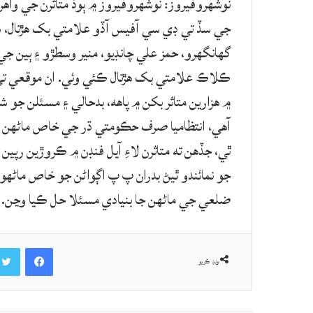
نوشهروفيروز: نوشهروفيروز ۾ ٻوڏ متاثرن جي واه
جي سڏ تي ڊي سي آفيس آڏو علامتي بک هڙتال، س
گهانگهرو، حمز علي چانڊيو، منير وسطڙو ۽ ٻين
ڪلاڪ علامتي بک هڙتال ڪئي وئي. ان موقعي تي 
۾ هزارين متاثر بکن ۾ پاهه، بدحالي ۽ مسئلن جو ش
آهي، انتظاميا صرف حڪومتي ڌر جي خاص ماڻهن جي 
ٿي، جڏهن ته متاثرن لاءِ آيل فنڊن ۾ ڪروڙين ر
جو نمائندو ٿيڻ بدران پ پ اڳواڻن جو خاص ماڻهو 
ضلعي جي ماڻهن جا بنيادي مسئلا حل ڪيا وڃن.
Facebook
ونڊ ڪريو