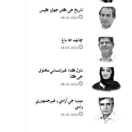
تاريخ جي ڪفن جھڙو ڪيس
08-03-2024
چانهه جا باغ
08-03-2024
ناول ڪتا: غيرانساني مخلوق
جي ڪٿا
08-03-2024
ميڊيا جي آزادي ۽ غيرجمھوري
وادي
06-03-2024