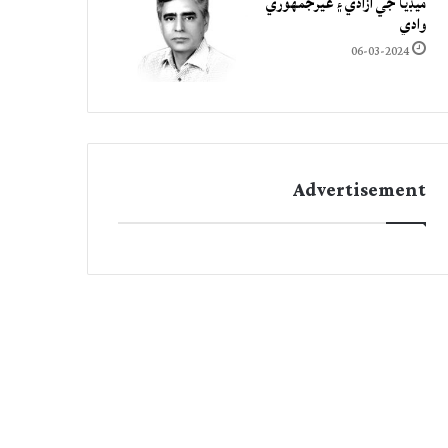
ميڊيا جي آزادي ۽ غيرجمھوري
وادي
06-03-2024
Advertisement