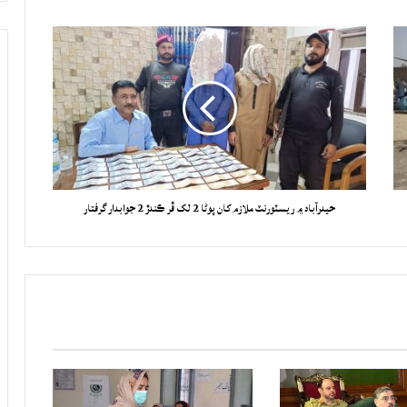
حيدرآباد ۾ ريسٽورنٽ ملازم کان پوڻا 2 لک ڦر ڪندڙ 2 جوابدار گرفتار