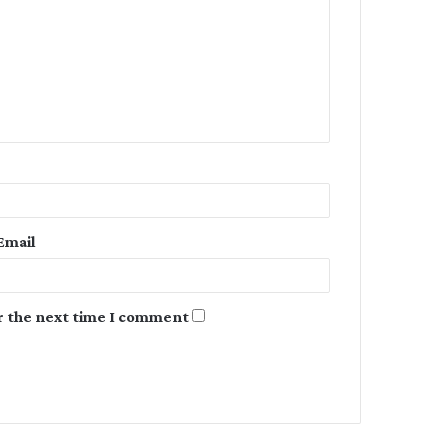
m
m
e
n
t
*
Email
r the next time I comment.