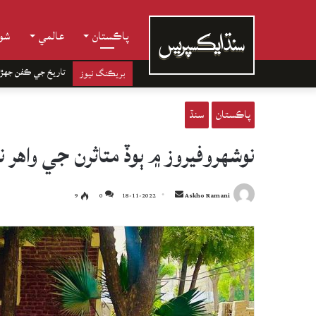
پاڪستان
عالمي
شوب
تاريخ جي ڪفن جھڙ
بريڪنگ نيوز
پاڪستان
سنڌ
نوشهروفيروز ۾ ٻوڏ متاثرن جي واهر
Send
9
0
18-11-2022
Askho Ramani
an
email