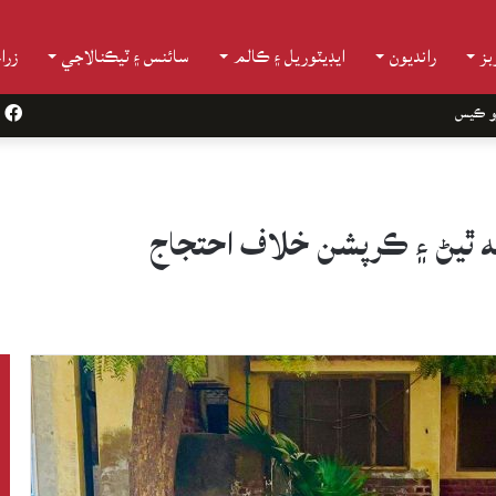
ز
رانديون
ايڊيٽوريل ۽ ڪالم
سائنس ۽ ٽيڪنالاجي
زرا
و ڪيس
k
 نه ٿيڻ ۽ ڪرپشن خلاف احتجاج