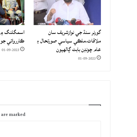
گورنر سنڌ جي نوازشريف سان
اسمگلنگ ۾ م
ملاقات،ملڪي سياسي صورتحال ۽
ڪارروائي جو
عام چونڊن بابت ڳالهيون
01-09-2023
01-09-2023
s are marked
C
o