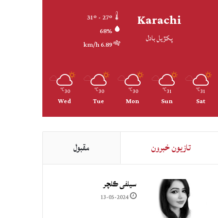
Karachi
31º - 27º
68%
پکڙيل بادل
6.89 km/h
30
30
30
31
31
℃
℃
℃
℃
℃
Wed
Tue
Mon
Sun
Sat
تازيون خبرون
مقبول
سيلفي ڪلچر
13-05-2024