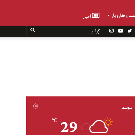
عت ۽ ڪاروبار
اخبار
Faceboo
Twitter
YouTube
Instagram
ڳوليو
موسم
29
℃