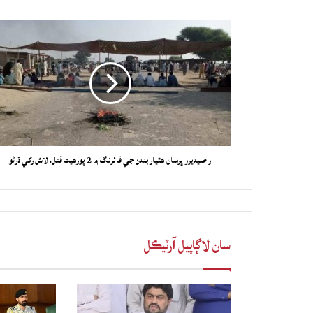
راضيديرو ڀرسان هٿياربندن جي فائرنگ ۾ 2 پورهيت قتل، لاش رکي ڌرڻو
سان لاڳاپيل آرٽيڪل