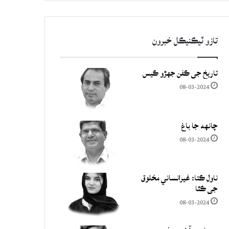
تازو ٽيڪنيڪل خبرون
تاريخ جي ڪفن جھڙو ڪيس
08-03-2024
چانهه جا باغ
08-03-2024
ناول ڪتا: غيرانساني مخلوق
جي ڪٿا
08-03-2024