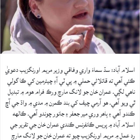
اسلام آباد: سڌ سماءَ واري وفاقي وزير مريم اورنگزيب دعويٰ
ڪئي آهي ته قاتلاڻي حملي ۾ پي ٽي آءِ چيئرمين کي ڪا گولي
ناهي لڳي. عمران خان جو لانگ مارچ ورڪ فرام هوم ۾ تبديل
ٿي ويو آهي. هو آرمي چيف کي بند ڪمرن ۾ مدي ۾ واڌ جي آڇ
ڪندو آهي ۽ ٻاهر وري مير جعفر ۽ جانور چوندو آهي. ڪالهه
اسلام آباد ۾ پريس ڪانفرنس ڪندي عمران خان جي تقرير جي
رد عمل ۾ مريم اورنگزيب چيو ته عمران خان جو لانگ مارچ