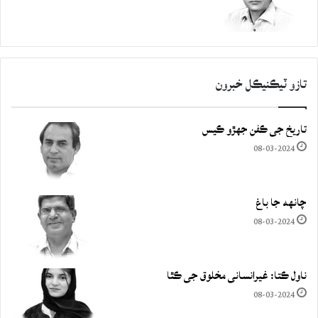
تازو ٽيڪنيڪل خبرون
تاريخ جي ڪفن جھڙو ڪيس
08-03-2024
چانهه جا باغ
08-03-2024
ناول ڪتا: غيرانساني مخلوق جي ڪٿا
08-03-2024