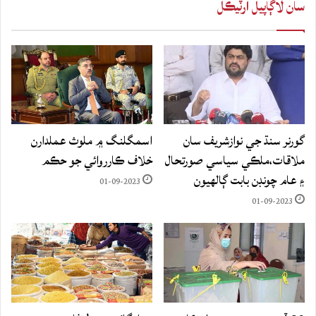
سان لاڳاپيل آرٽيڪل
گورنر سنڌ جي نوازشريف سان
اسمگلنگ ۾ ملوث عملدارن
ملاقات،ملڪي سياسي صورتحال
خلاف ڪارروائي جو حڪم
۽ عام چونڊن بابت ڳالهيون
01-09-2023
01-09-2023