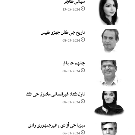
سيلفي ڪلچر
13-05-2024
تاريخ جي ڪفن جھڙو ڪيس
08-03-2024
چانهه جا باغ
08-03-2024
ناول ڪتا: غيرانساني مخلوق جي ڪٿا
08-03-2024
ميڊيا جي آزادي ۽ غيرجمھوري وادي
06-03-2024