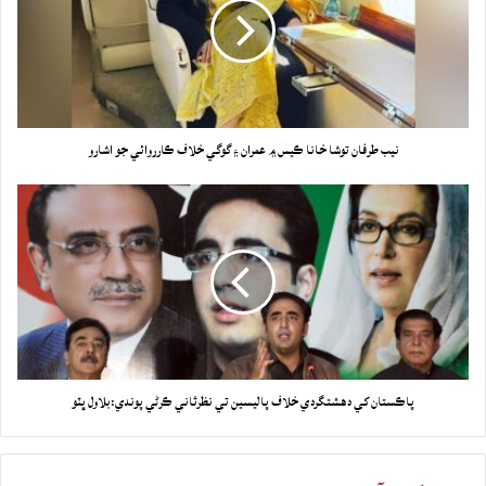
نيب طرفان توشا خانا ڪيس ۾ عمران ۽ گوگي خلاف ڪارروائي جو اشارو
پاڪستان کي دهشتگردي خلاف پاليسين تي نظرثاني ڪرڻي پوندي:بلاول ڀٽو