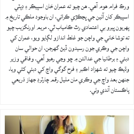
ورڪ فرام هوم آهي. هن چيو ته عمران خان اسپيڪر ۽ ڊپٽي
اسپيڪر کان آئين جي ڀڃڪڙي ڪرائي، ان باوجود ملڪي تاريخ ۾
پهريون ڀيرو بي اعتمادي رٿ ڪامياب ٿي. مريم اورنگزيب چيو
ته توشا خاني جي واچن جو غلط اندازو لڳايو ويو، عمران کي
واچن جي وڪري جون رسيدون ڏيڻ گهرجن، ان حوالي سان
دبئي ۽ برطانيا جي عدالتن ۾ ڇو وڃي رهيو آهي. وفاقي وزير
وڌيڪ چيو ته شهزاد اڪبر ۽ فرح گوگي واچ کي دبئي کڻي ويا،
جنهن بعد واچ جي وڪري مان مليل رقم چارٽرڊ جهاز ذريعي
پاڪستان آندي وئي.