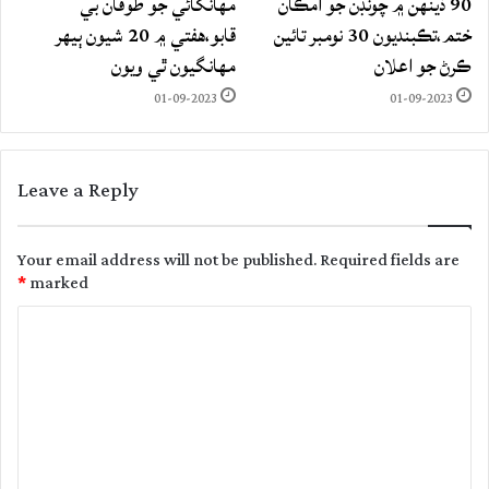
90 ڏينهن ۾ چونڊن جو امڪان
مهانگائي جو طوفان بي
ختم،تڪبنديون 30 نومبر تائين
قابو،هفتي ۾ 20 شيون ٻيهر
ڪرڻ جو اعلان
مهانگيون ٿي ويون
01-09-2023
01-09-2023
Leave a Reply
Your email address will not be published.
Required fields are
*
marked
C
o
m
m
e
n