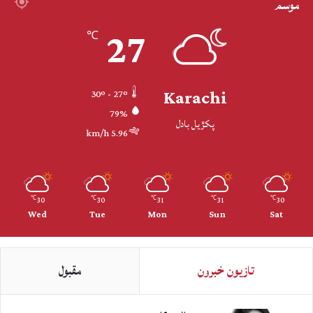
موسم
27
℃
Karachi
30º - 27º
79%
پکڙيل بادل
5.96 km/h
30
30
31
31
30
℃
℃
℃
℃
℃
Wed
Tue
Mon
Sun
Sat
تازيون خبرون
مقبول