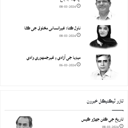
08-03-2024
ناول ڪتا: غيرانساني مخلوق جي ڪٿا
08-03-2024
ميڊيا جي آزادي ۽ غيرجمھوري وادي
06-03-2024
تازو ٽيڪنيڪل خبرون
تاريخ جي ڪفن جھڙو ڪيس
08-03-2024