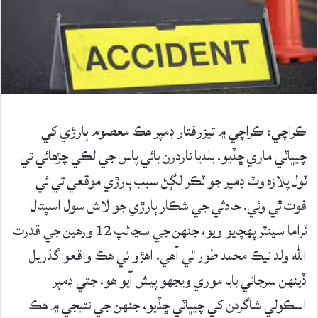
ڪراچي: ڪراچي ۾ تيزرفتار ڊمپر هڪ معصوم ٻارڙي کي
چيڀاٽي ماري ڇڏيو. بلديا ناردرن بائي پاس جي لڪي چڙهائي تي
ٽول پلازه وٽ ڊمپر جو ٽڪر لڳڻ سبب ٻارڙي موقعي تي ئي
فوت ٿي وئي. حادثي جي شڪار ٻارڙي جو لاش سول اسپتال
ٽراما سينٽر پهچايو ويو، جنهن جي سڃاڻپ 12 ورهين جي قدرت
الله ولد نيڪ محمد طور ٿي آهي. اهڙو ئي هڪ واقعو گذريل
ڏينهن سرجاني بابا موري ويجهو پيش آيو هو، جتي ڊمپر
اسڪولي شاگردن کي چيڀاٽي ڇڏيو، جنهن جي نتيجي ۾ هڪ