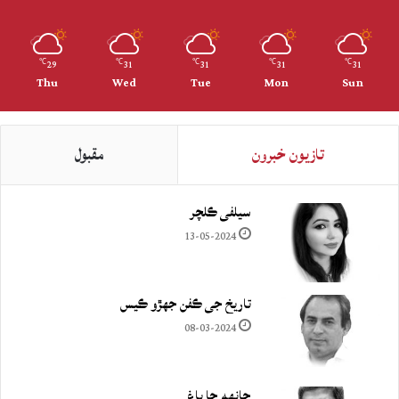
29
31
31
31
31
℃
℃
℃
℃
℃
Thu
Wed
Tue
Mon
Sun
تازيون خبرون
مقبول
سيلفي ڪلچر
13-05-2024
تاريخ جي ڪفن جھڙو ڪيس
08-03-2024
چانهه جا باغ