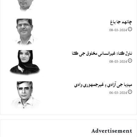
چانهه جا باغ
08-03-2024
ناول ڪتا: غيرانساني مخلوق جي ڪٿا
08-03-2024
ميڊيا جي آزادي ۽ غيرجمھوري وادي
06-03-2024
Advertisement