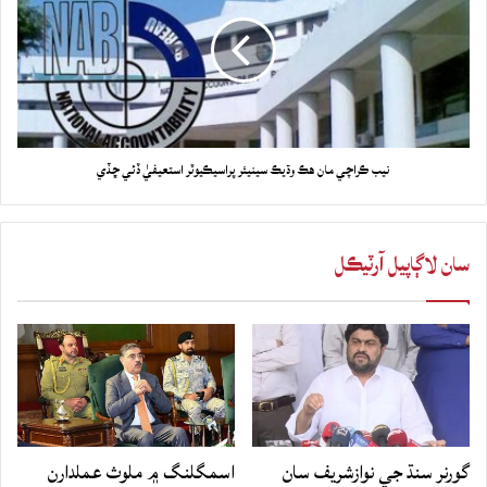
نيب ڪراچي مان هڪ وڌيڪ سينيئر پراسيڪيوٽر استعيفيٰ ڏئي ڇڏي
سان لاڳاپيل آرٽيڪل
گورنر سنڌ جي نوازشريف سان
اسمگلنگ ۾ ملوث عملدارن