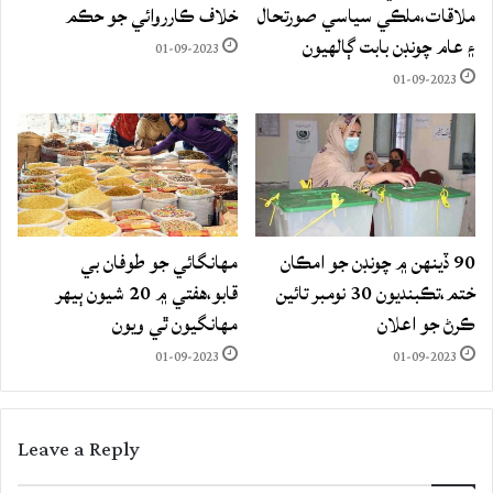
ملاقات،ملڪي سياسي صورتحال
خلاف ڪارروائي جو حڪم
۽ عام چونڊن بابت ڳالهيون
01-09-2023
01-09-2023
90 ڏينهن ۾ چونڊن جو امڪان
مهانگائي جو طوفان بي
ختم،تڪبنديون 30 نومبر تائين
قابو،هفتي ۾ 20 شيون ٻيهر
ڪرڻ جو اعلان
مهانگيون ٿي ويون
01-09-2023
01-09-2023
Leave a Reply