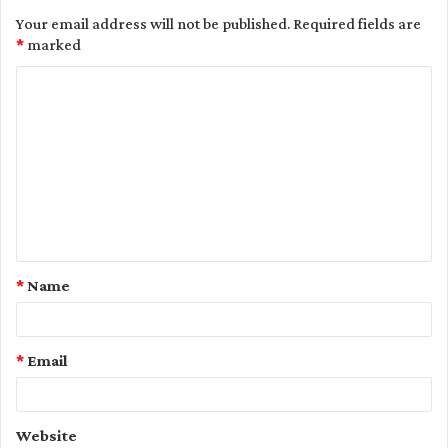
Your email address will not be published.
Required fields are
*
marked
C
o
m
m
e
n
t
*
Name
*
*
Email
Website