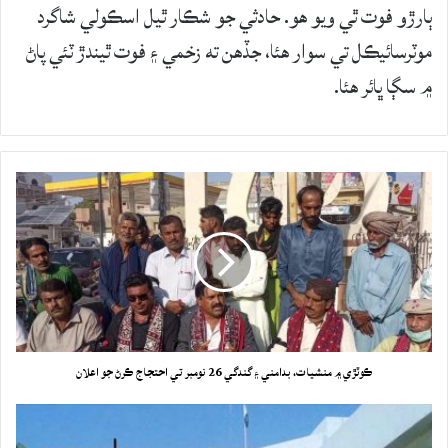
ٻارڙو فوت ٿي ويو هو. حادثي جو شڪار ٿيل اسڪولي شاگرد
موٽرسائيڪل تي سوار هئا، جڏهن ته زخمي ۽ فوت ٿيندڙ ٽئي پاڻ
۾ سڳا ڀائر هئا.
ڪوٽڙي ۾ منشيات، بدامني ۽ گندگي 26 نومبر تي احتجاج ڪرڻ جو اعلان