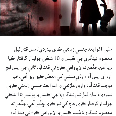
ملير: اغوا بعد جنسي زيادتي ڪري بيدرديءَ سان قتل ٿيل
معصوم نينگري جي ڪيس ۾ 10 شڪي جوابدار گرفتار ڪيا
ويا آھن، جڏهن ته لاپرواهي ڪرڻ تي قائد آباد ٿاڻي جي ايس ايڇ
او، اي ايس آءِ ۽ وڏي منشي کي معطل ڪيو ويو آهي. خبر
موجب قائد آباد واري علائقي ۾ اغوا بعد جنسي زيادتي ڪري
بيدرديءَ سان قتل ٿيل نينگريءَ جي ڪيس ۾ پوليس 10 شڪي
جوابدار گرفتار ڪري جاچ کي تيز ڪري ڇڏيو آھي. جڏهن ته
معصوم نينگريءَ مُنيبا ڪيس ۾ لاپرواهي ڪرڻ تي قائد آباد