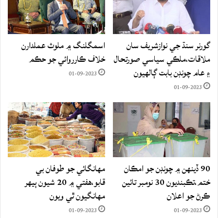
گورنر سنڌ جي نوازشريف سان
اسمگلنگ ۾ ملوث عملدارن
ملاقات،ملڪي سياسي صورتحال
خلاف ڪارروائي جو حڪم
۽ عام چونڊن بابت ڳالهيون
01-09-2023
01-09-2023
90 ڏينهن ۾ چونڊن جو امڪان
مهانگائي جو طوفان بي
ختم،تڪبنديون 30 نومبر تائين
قابو،هفتي ۾ 20 شيون ٻيهر
ڪرڻ جو اعلان
مهانگيون ٿي ويون
01-09-2023
01-09-2023