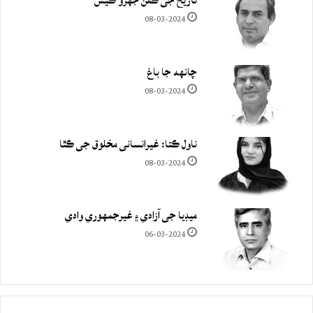
تاريخ جي ڪفن جھڙو ڪيس
08-03-2024
چانهه جا باغ
08-03-2024
ناول ڪتا: غيرانساني مخلوق جي ڪٿا
08-03-2024
ميڊيا جي آزادي ۽ غيرجمھوري وادي
06-03-2024