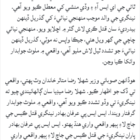
ٿاڻي جي اي ايس آءِ ۽ وڏي منشي کي معطل ڪيو ويو آهي.
نينگري جي والد موجب منهنجي نياڻيءَ کي گذريل ڏينهن
بيدرديءَ سان قتل ڪري لاش گٽر ۾ اڇلايو ويو. منهنجي نياڻي
چاچي جي گهر ويل هئي، جيڪا واپس نه موٽي، گذريل ڏينهن
نياڻيءَ جو تشدد ٿيل لاش مليو آهي، واقعي ۾ ملوث جوابدار
وائکا ڪيا وڃن.
هوڏانهن صوبائي وزير شهلا رضا متاثر خاندان وٽ پهتي، واقعي
تي ڏک جو اظهار ڪيو. شھلا رضا ميڊيا سان ڳالهائيندي چيو ته
نينگريءَ تي وڏو تشدد ڪيو ويو آهي، واقعي ۾ ملوث جوابدار
گرفتار ويندا. ايس ايس پي عرفان بهادر نينگري قتل ڪيس جي
جاچ لاءِ ٻيهر واقعي واري هنڌ پهتو. ايس ايس پي عرفان بهادر
پاران نينگريءَ جي قتل ڪيس جي جاچ لاءِ ٻيهر واقعي واري