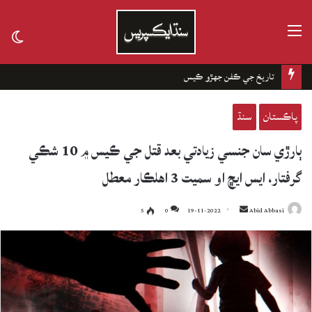
مينيو
tch
kin
تاريخ جي ڪفن جھڙو ڪيس
پاڪستان
سنڌ
ٻارڙي سان جنسي زيادتي بعد قتل جي ڪيس ۾ 10 شڪي
گرفتار، ايس ايڇ او سميت 3 اهلڪار معطل
5
0
19-11-2022
Send
Abid Abbasi
an
email