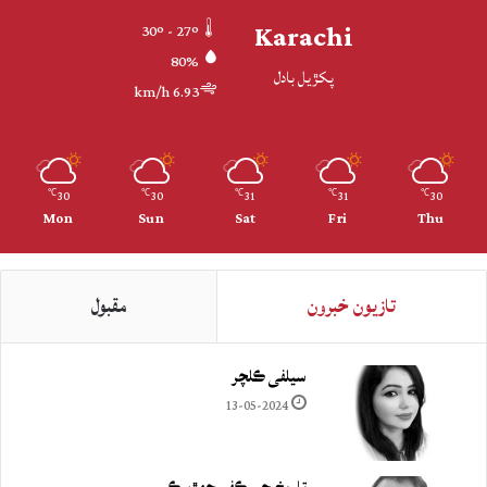
Karachi
30º - 27º
80%
پکڙيل بادل
6.93 km/h
30
30
31
31
30
℃
℃
℃
℃
℃
Mon
Sun
Sat
Fri
Thu
تازيون خبرون
مقبول
سيلفي ڪلچر
13-05-2024