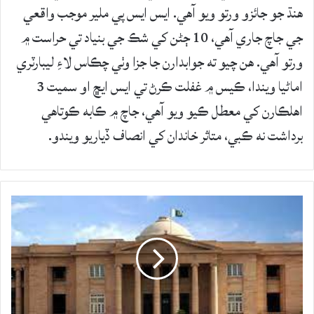
هنڌ جو جائزو ورتو ويو آهي. ايس ايس پي ملير موجب واقعي
جي جاچ جاري آهي، 10 ڄڻن کي شڪ جي بنياد تي حراست ۾
ورتو آهي. هن چيو ته جوابدارن جا جزا وٺي چڪاس لاءِ ليبارٽري
اماڻيا ويندا، ڪيس ۾ غفلت ڪرڻ تي ايس ايڇ او سميت 3
اهلڪارن کي معطل ڪيو ويو آهي، جاچ ۾ ڪابه ڪوتاهي
برداشت نه ڪبي، متاثر خاندان کي انصاف ڏياريو ويندو.