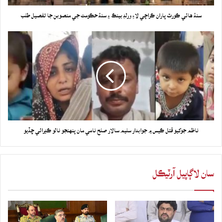
سنڌ هائي ڪورٽ پاران ڪراچي لاءِ ورلڊ بينڪ ۽ سنڌ حڪومت جي منصوبن جا تفصيل طلب
ناظم جوکيو قتل ڪيس ۾ جوابدار سليم سالار صلح نامي مان پنهنجو نالو ڪڍرائي ڇڏيو
سان لاڳاپيل آرٽيڪل