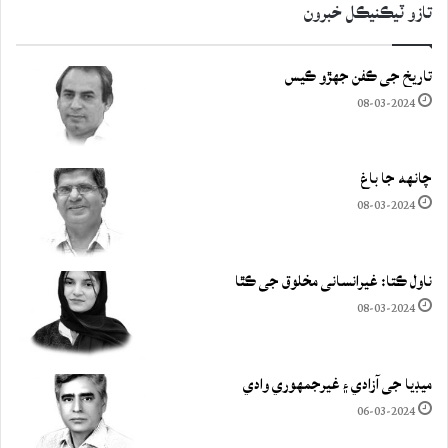
تازو ٽيڪنيڪل خبرون
تاريخ جي ڪفن جھڙو ڪيس
08-03-2024
چانهه جا باغ
08-03-2024
ناول ڪتا: غيرانساني مخلوق جي ڪٿا
08-03-2024
ميڊيا جي آزادي ۽ غيرجمھوري وادي
06-03-2024