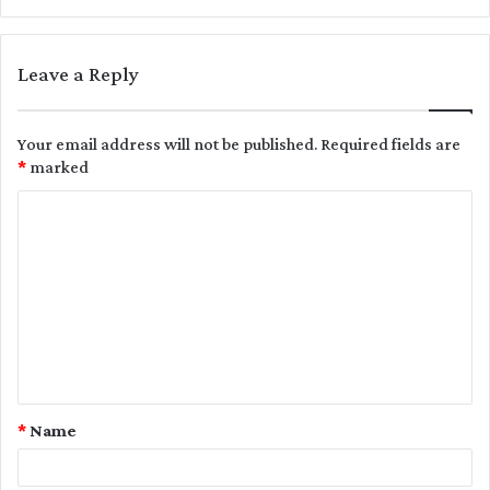
Leave a Reply
Your email address will not be published.
Required fields are
*
marked
C
o
m
m
e
n
t
*
Name
*