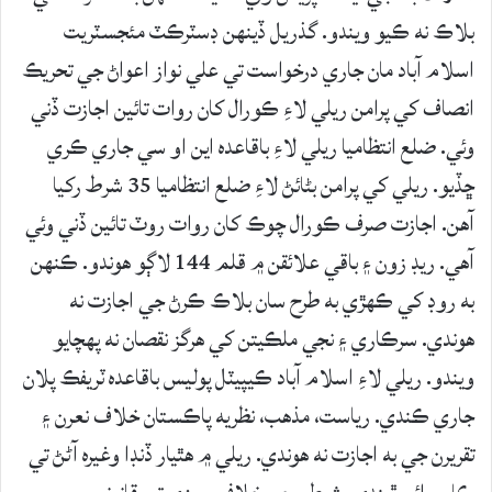
بلاڪ نه ڪيو ويندو. گذريل ڏينهن ڊسٽرڪٽ مئجسٽريت
اسلام آباد مان جاري درخواست تي علي نواز اعواڻ جي تحريڪ
انصاف کي پرامن ريلي لاءِ ڪورال کان روات تائين اجازت ڏني
وئي. ضلع انتظاميا ريلي لاءِ باقاعده اين او سي جاري ڪري
ڇڏيو. ريلي کي پرامن بڻائڻ لاءِ ضلع انتظاميا 35 شرط رکيا
آهن. اجازت صرف ڪورال چوڪ کان روات روٽ تائين ڏني وئي
آهي. ريڊ زون ۽ باقي علائقن ۾ قلم 144 لاڳو هوندو. ڪنهن
به روڊ کي ڪهڙي به طرح سان بلاڪ ڪرڻ جي اجازت نه
هوندي. سرڪاري ۽ نجي ملڪيتن کي هرگز نقصان نه پهچايو
ويندو. ريلي لاءِ اسلام آباد ڪيپيٽل پوليس باقاعده ٽريفڪ پلان
جاري ڪندي. رياست، مذهب، نظريه پاڪستان خلاف نعرن ۽
تقريرن جي به اجازت نه هوندي. ريلي ۾ هٿيار ڏنڊا وغيره آڻڻ تي