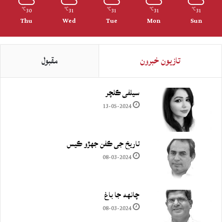
30
31
31
31
31
℃
℃
℃
℃
℃
Thu
Wed
Tue
Mon
Sun
تازيون خبرون
مقبول
سيلفي ڪلچر
13-05-2024
تاريخ جي ڪفن جھڙو ڪيس
08-03-2024
چانهه جا باغ
08-03-2024