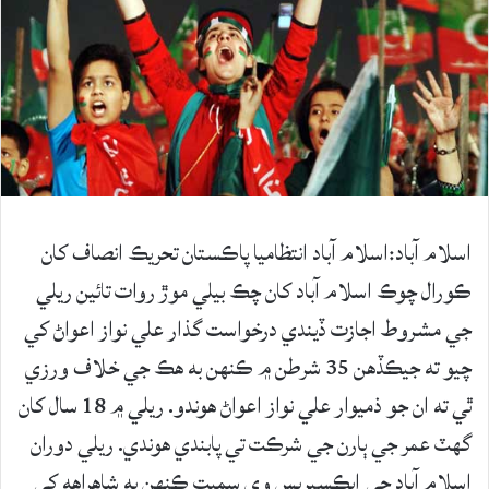
اسلام آباد:اسلام آباد انتظاميا پاڪستان تحريڪ انصاف کان
ڪورال چوڪ اسلام آباد کان چڪ بيلي موڙ روات تائين ريلي
جي مشروط اجازت ڏيندي درخواست گذار علي نواز اعواڻ کي
چيو ته جيڪڏهن 35 شرطن ۾ ڪنهن به هڪ جي خلاف ورزي
ٿي ته ان جو ذميوار علي نواز اعواڻ هوندو. ريلي ۾ 18 سال کان
گهٽ عمر جي ٻارن جي شرڪت تي پابندي هوندي. ريلي دوران
اسلام آباد جي ايڪسپريس وي سميت ڪنهن به شاهراهه کي