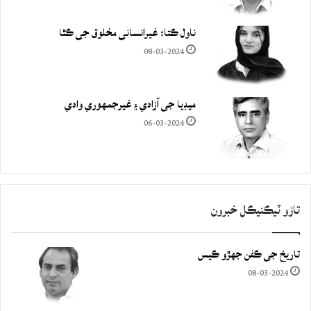
ناول ڪتا: غيرانساني مخلوق جي ڪٿا
08-03-2024
ميڊيا جي آزادي ۽ غيرجمھوري وادي
06-03-2024
تازو ٽيڪنيڪل خبرون
تاريخ جي ڪفن جھڙو ڪيس
08-03-2024