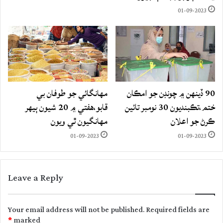
01-09-2023
90 ڏينهن ۾ چونڊن جو امڪان
مهانگائي جو طوفان بي
ختم،تڪبنديون 30 نومبر تائين
قابو،هفتي ۾ 20 شيون ٻيهر
ڪرڻ جو اعلان
مهانگيون ٿي ويون
01-09-2023
01-09-2023
Leave a Reply
Your email address will not be published.
Required fields are
*
marked