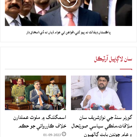
پاڪستان ڊيفالٽ نه پيو ٿئي،افواهن تي عوام ڌيان نه ڏي:اسحاق ڊار
سان لاڳاپيل آرٽيڪل
گورنر سنڌ جي نوازشريف سان
اسمگلنگ ۾ ملوث عملدارن
ملاقات،ملڪي سياسي صورتحال
خلاف ڪارروائي جو حڪم
۽ عام چونڊن بابت ڳالهيون
01-09-2023