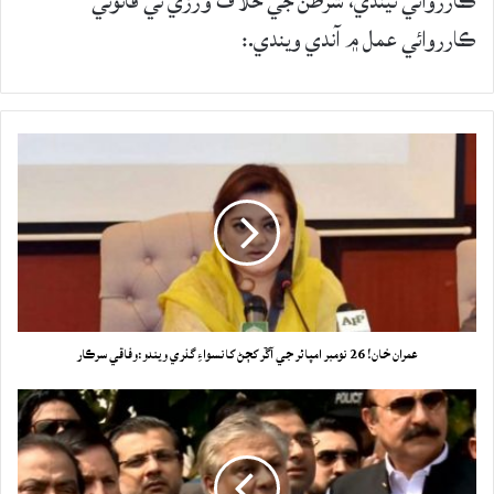
ڪارروائي ٿيندي، شرطن جي خلاف ورزي تي قانوني
ڪارروائي عمل ۾ آندي ويندي.:
عمران خان! 26 نومبر امپائر جي آڱر کڄڻ کانسواءِ گذري ويندو:وفاقي سرڪار