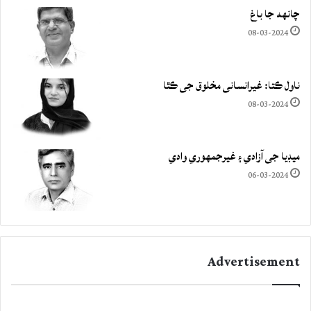
چانهه جا باغ
08-03-2024
ناول ڪتا: غيرانساني مخلوق جي ڪٿا
08-03-2024
ميڊيا جي آزادي ۽ غيرجمھوري وادي
06-03-2024
Advertisement