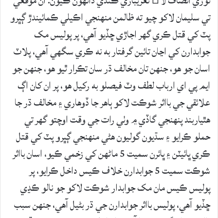
توڙي انصاف لا نعريبازي ڪندي دانهون ڪيون. ان موقعي
تي سليمان لاکو چيو ته ظالمن منهنجي اڪيلي ڪمائيندڙ ڳڀرو
پٽ کي قتل ڪري گهر اجاڙي ڇڏيو آهي، پر پوليس مک
جوابدارن کي اڃان تائين گرفتار به نه ڪري سگهي آهي، پلاٽ
اسان جو هو، جنهن تان مخالف ڌر سان تڪرار ٿيو هو، جنهن جو
ايم پي اي ارباب لطف وٽ فيصلو به رکيل هو، پر ان کان اڳ
علائقي جي بااثر شوڪت لاکو ٻاهر جا ڏوهاري ۽ مخالف ڌر جا
هٿياربند پنهنجي گاڏي ۾ وٺي رات جي وقت اوچتو گهر تي
حملو ڪرايو ۽ سڌيون گوليون هڻي منهنجي ڳڀرو پٽ کي قتل
ڪري ڀائيٽن ۽ ڀائرن سميت 5 ماڻهن کي زخمي ڪيو، اسان بااثر
شوڪت سميت 5 جوابدارن خلاف ڪيس داخل ڪرايو، پر
پوليس ڪيس مان مک جوابدار شوڪت لاکو جو نالو ڪڍي
ڇڏيو آهي، پوليس بااثر جوابدارن جي ڌر بڻيل آهي، جنهن سبب