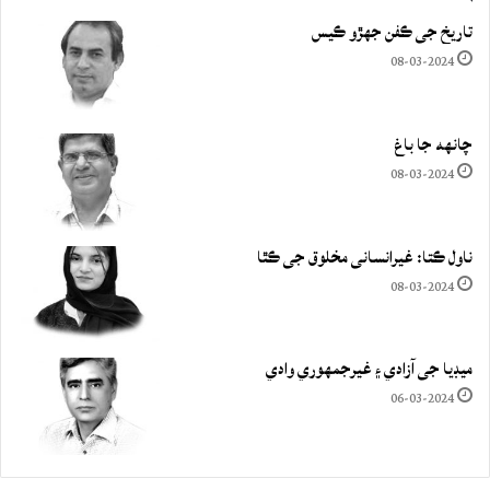
تاريخ جي ڪفن جھڙو ڪيس
08-03-2024
چانهه جا باغ
08-03-2024
ناول ڪتا: غيرانساني مخلوق جي ڪٿا
08-03-2024
ميڊيا جي آزادي ۽ غيرجمھوري وادي
06-03-2024