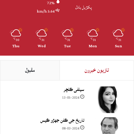
72%
پکڙيل بادل
5.64 km/h
30
31
31
31
31
℃
℃
℃
℃
℃
Thu
Wed
Tue
Mon
Sun
تازيون خبرون
مقبول
سيلفي ڪلچر
13-05-2024
تاريخ جي ڪفن جھڙو ڪيس
08-03-2024