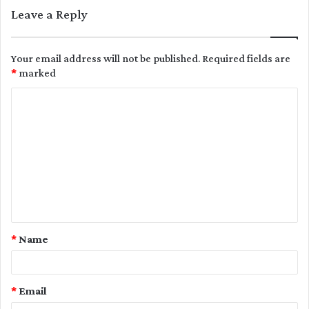
Leave a Reply
Your email address will not be published.
Required fields are
*
marked
C
o
m
m
e
n
t
*
Name
*
*
Email