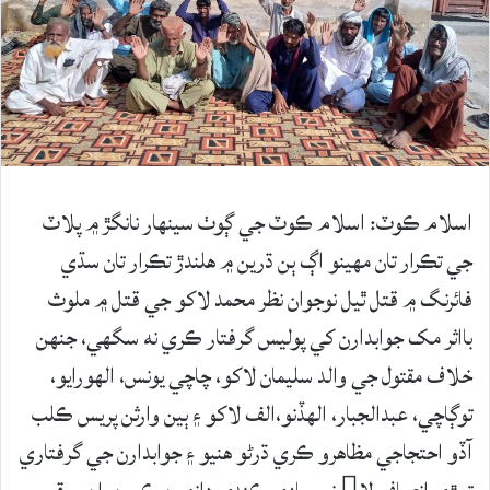
اسلام ڪوٽ: اسلام ڪوٽ جي ڳوٺ سينهار نانگڙ ۾ پلاٽ
جي تڪرار تان مهينو اڳ ٻن ڌرين ۾ هلندڙ تڪرار تان سڌي
فائرنگ ۾ قتل ٿيل نوجوان نظر محمد لاکو جي قتل ۾ ملوث
بااثر مک جوابدارن کي پوليس گرفتار ڪري نه سگهي، جنهن
خلاف مقتول جي والد سليمان لاکو، چاچي يونس، الهورايو،
توڳاچي، عبدالجبار، الهڏنو،الف لاکو ۽ ٻين وارثن پريس ڪلب
آڏو احتجاجي مظاهرو ڪري ڌرڻو هنيو ۽ جوابدارن جي گرفتاري