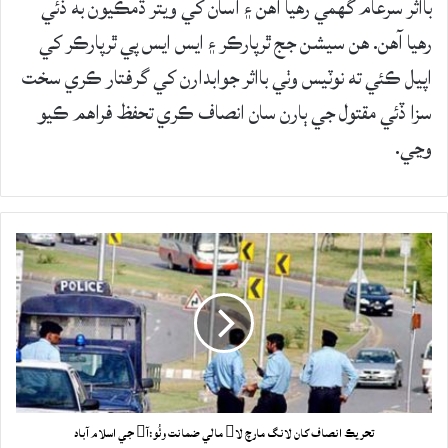
بااثر سرعام گهمي رهيا آهن ۽ اسان کي ويتر ڌمڪيون به ڏئي
رهيا آهن. هن سيشن جج ٿرپارڪر ۽ ايس ايس پي ٿرپارڪر کي
اپيل ڪئي ته نوٽيس وٺي بااثر جوابدارن کي گرفتار ڪري سخت
سزا ڏئي مقتول جي ٻارن سان انصاف ڪري تحفظ فراهم ڪيو
وڃي.
تحريڪ انصاف کان لانگ مارچ لا مالي ضمانت وٺُو:آ جي اسلام آباد