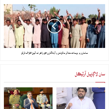
سامارو ۾ برسات متاثر مالوندن ۽ آبادگارن جو واهر نه ٿيڻ خلاف ڌرڻو
سان لاڳاپيل آرٽيڪل