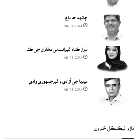
چانهه جا باغ
08-03-2024
ناول ڪتا: غيرانساني مخلوق جي ڪٿا
08-03-2024
ميڊيا جي آزادي ۽ غيرجمھوري وادي
06-03-2024
تازو ٽيڪنيڪل خبرون