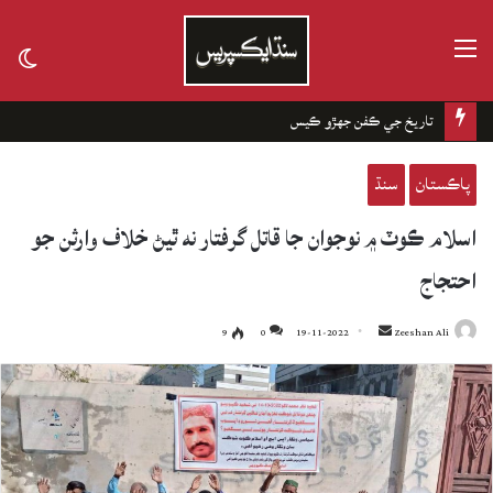
مينيو
tch
kin
تاريخ جي ڪفن جھڙو ڪيس
پاڪستان
سنڌ
اسلام ڪوٽ ۾ نوجوان جا قاتل گرفتار نه ٿيڻ خلاف وارثن جو
احتجاج
9
0
19-11-2022
Send
Zeeshan Ali
an
email