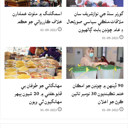
گورنر سنڌ جي نوازشريف سان
اسمگلنگ ۾ ملوث عملدارن
ملاقات،ملڪي سياسي صورتحال
خلاف ڪارروائي جو حڪم
۽ عام چونڊن بابت ڳالهيون
01-09-2023
01-09-2023
90 ڏينهن ۾ چونڊن جو امڪان
مهانگائي جو طوفان بي
ختم،تڪبنديون 30 نومبر تائين
قابو،هفتي ۾ 20 شيون ٻيهر
ڪرڻ جو اعلان
مهانگيون ٿي ويون
01-09-2023
01-09-2023