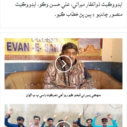
ايڊووڪيٽ ذوالفقار ميراڻي، علي حسن وڪو، ايڊووڪيٽ
منصور چانڊيو ۽ ٻين پڻ خطاب ڪيو.
منهنجي زمين تي قبضو ڪيو ويو آهي:عمرڪوٽ واسي پ پ اڳواڻ