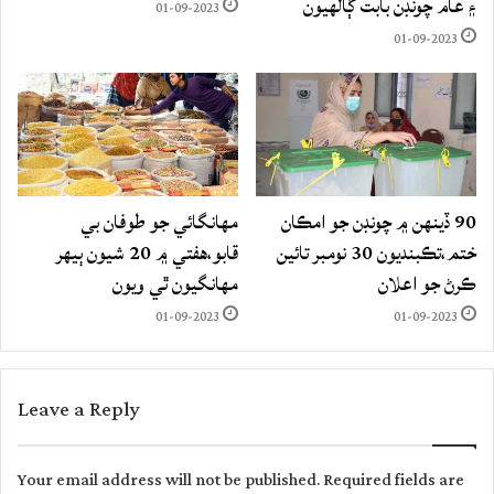
۽ عام چونڊن بابت ڳالهيون
01-09-2023
01-09-2023
90 ڏينهن ۾ چونڊن جو امڪان
مهانگائي جو طوفان بي
ختم،تڪبنديون 30 نومبر تائين
قابو،هفتي ۾ 20 شيون ٻيهر
ڪرڻ جو اعلان
مهانگيون ٿي ويون
01-09-2023
01-09-2023
Leave a Reply
Your email address will not be published.
Required fields are