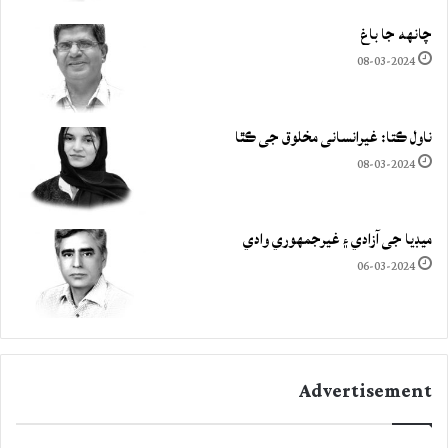
چانهه جا باغ
08-03-2024
ناول ڪتا: غيرانساني مخلوق جي ڪٿا
08-03-2024
ميڊيا جي آزادي ۽ غيرجمھوري وادي
06-03-2024
Advertisement