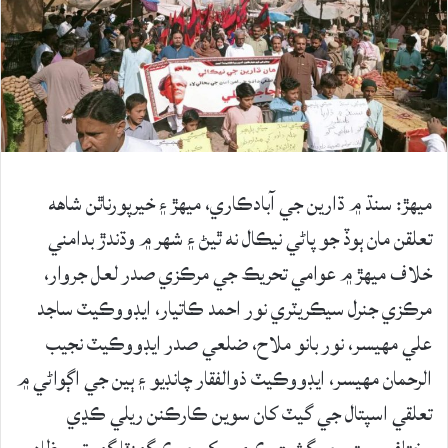
ميهڙ: سنڌ ۾ ڌارين جي آبادڪاري، ميهڙ ۽ خيرپورناٿن شاھه
تعلقن مان ٻوڏ جو پاڻي نيڪال نه ٿيڻ ۽ شھر ۾ وڌندڙ بدامني
خلاف ميهڙ ۾ عوامي تحريڪ جي مرڪزي صدر لعل جروار،
مرڪزي جنرل سيڪريٽري نور احمد ڪاتيار، ايڊووڪيٽ ساجد
علي مهيسر، نور بانو ملاح، ضلعي صدر ايڊووڪيٽ نجيب
الرحمان مهيسر، ايڊووڪيٽ ذوالفقار چانڊيو ۽ ٻين جي اڳواڻي ۾
تعلقي اسپتال جي گيٽ کان سوين ڪارڪنن ريلي ڪڍي