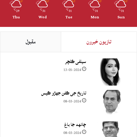
29
31
31
31
31
℃
℃
℃
℃
℃
Thu
Wed
Tue
Mon
Sun
تازيون خبرون
مقبول
سيلفي ڪلچر
13-05-2024
تاريخ جي ڪفن جھڙو ڪيس
08-03-2024
چانهه جا باغ
08-03-2024