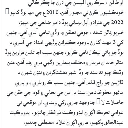
اوطاقن ۽ سرڪاري آفيسن جي درن جا چڪر ڪاٽي
خودڪشيون ڪرڻ تي مجبور آھن. 2010ع جي مها ٻوڏ کانپو
2022 جي هٿرادو آيل برساتي ٻوڏ دادو ضلعي جي ميهڙ،
خيرپورناٿن شاھه ۽ جوهي تعلقن ۾ وڏي تباهي آندي آهي، جنهن
کي 3 مهينا گذرڻ باوجود حڪمرانن پرڏيهي امداد جي آسري ۾
ٻوڏ جو پاڻي نيڪال ناهي ڪرايو، جنهن سبب اڃا تائين هزارين ٻوڏ
متاثر خاندان دربدر ۽ مختلف بيمارين وگهي مري رهيا آھن. هنن
وڌيڪ چيو ته سنڌ جا وڏا شھر دهشتگردن ۽ ننڍن شھرن ۾
ڌاڙيلن جو راڄ قائم آهي، جنهن سبب ڪاروباري ۽ واپاري
ماڻھو محفوظ ناهن. سنڌ ۾ امن جي بحالي ۽ قوم جي حقن جي
حاصلات لا جدوجهد جاري رکي ويندي. ان موقعي تي
عوامي تحريڪ اڳواڻ ايڊووڪيٽ ذوالفقار چانڊيو، ايڊووڪيٽ
عبدالخالق ٻگهيو، ھاري اڳواڻ غلام مصطفى چانڊيو،