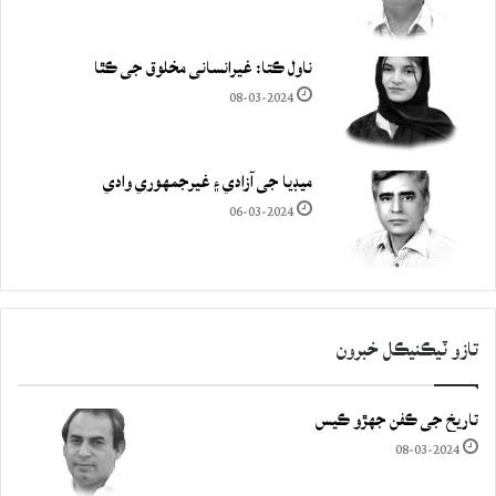
ناول ڪتا: غيرانساني مخلوق جي ڪٿا
08-03-2024
ميڊيا جي آزادي ۽ غيرجمھوري وادي
06-03-2024
تازو ٽيڪنيڪل خبرون
تاريخ جي ڪفن جھڙو ڪيس
08-03-2024