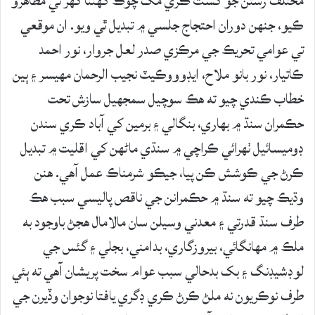
مختلف رستن جو گشت ڪري مک چوڪ گهنٽا گهر تي مظاهرو
ڪيو، جنهن دوران احتجاج جلسي ۾ تبديل ٿي ويو. ان موقعي
تي عوامي تحريڪ جي مرڪزي صدر لعل جروار، نور احمد
ڪاتيار، نور بانو ملاح، ايڊوووڪيٽ نجيب الرحمان مهيسر ۽ ٻين
خطاب ڪندي چيو ته هڪ سوچيل سمجهيل سازش تحت
حڪمران سنڌ ۾ بهاري، بنگالي ۽ برمين کي آباد ڪري سندن
ڊوميسائيل ٺھرائي ڪراچي ۾ سنڌي ماڻھن کي اقليت ۾ تبديل
ڪرڻ جي ڪوشش ڪن پيا، جيڪو شرمناڪ عمل آھي. هنن
وڌيڪ چيو ته سنڌ ۾ حڪمرانن جي ناقص پاليسي سبب هڪ
طرف سنڌ قدرتي ۽ معدني وسيلن سان مالامال هجڻ باوجود به
ملڪ ۾ مهانگائي، بيروزگاري، بدامني، بجلي ۽ گئس جي
لوڊشيڊنگ ۽ بک بدحالي سبب عوام سخت پريشان آھي ته ٻئي
طرف نوڪريون نه ملڻ ڪرڻ ڪري ڊگري يافتا نوجوان وڏيرن جي