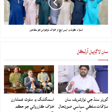
اسلام ڪوٽ ۾ ايس ايڇ او خلاف نوجوانن جو مظاهرو
سان لاڳاپيل آرٽيڪل
گورنر سنڌ جي نوازشريف سان
اسمگلنگ ۾ ملوث عملدارن
ملاقات،ملڪي سياسي صورتحال
خلاف ڪارروائي جو حڪم