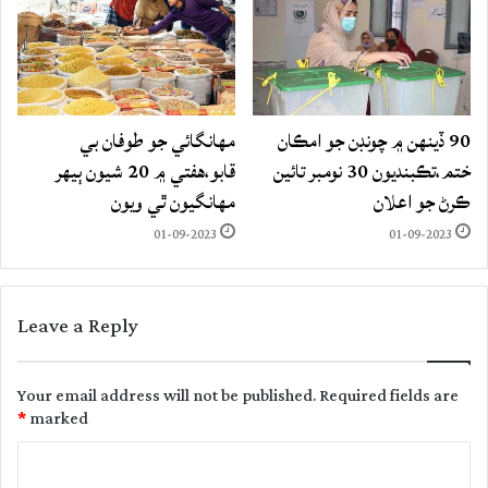
90 ڏينهن ۾ چونڊن جو امڪان
مهانگائي جو طوفان بي
ختم،تڪبنديون 30 نومبر تائين
قابو،هفتي ۾ 20 شيون ٻيهر
ڪرڻ جو اعلان
مهانگيون ٿي ويون
01-09-2023
01-09-2023
Leave a Reply
Your email address will not be published.
Required fields are
*
marked
C