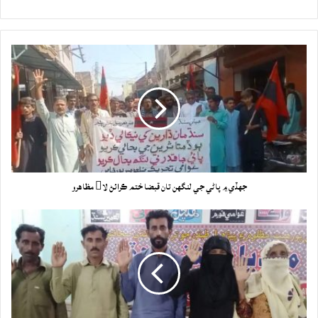
جهڏي ۾ پاڻي جي لنگهن تان قبضا ختم ڪرائڻ لا مظاهرو