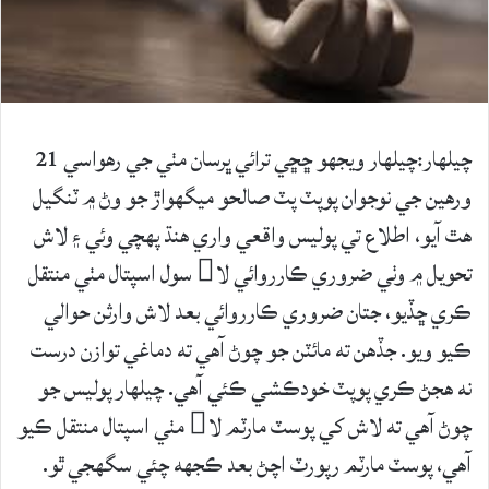
چيلهار:چيلهار ويجهو ڇڇي ترائي ڀرسان مٺي جي رهواسي 21
ورهين جي نوجوان پوپٽ پٽ صالحو ميگهواڙ جو وڻ ۾ ٽنگيل
هٿ آيو، اطلاع تي پوليس واقعي واري هنڌ پهچي وئي ۽ لاش
تحويل ۾ وٺي ضروري ڪارروائي لا سول اسپتال مٺي منتقل
ڪري ڇڏيو، جتان ضروري ڪارروائي بعد لاش وارثن حوالي
ڪيو ويو. جڏهن ته مائٽن جو چوڻ آهي ته دماغي توازن درست
نه هجڻ ڪري پوپٽ خودڪشي ڪئي آهي. چيلهار پوليس جو
چوڻ آهي ته لاش کي پوسٽ مارٽم لا مٺي اسپتال منتقل ڪيو
آهي، پوسٽ مارٽم رپورٽ اچڻ بعد ڪجهه چئي سگهجي ٿو.