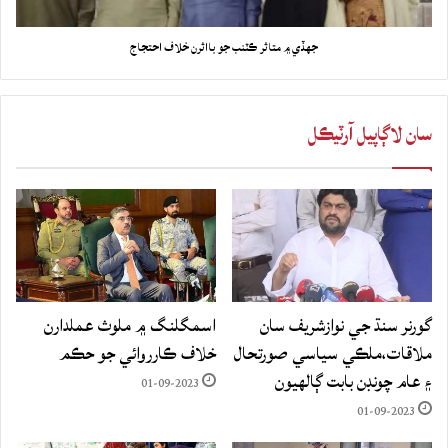
جهڏي ۾ متاثر ڪٽنب جو بااثرن خلاف احتجاج
سان لاڳاپيل آرٽيڪل
گورنر سنڌ جي نوازشريف سان
اسمگلنگ ۾ ملوث عملدارن
ملاقات،ملڪي سياسي صورتحال
خلاف ڪارروائي جو حڪم
۽ عام چونڊن بابت ڳالهيون
01-09-2023
01-09-2023