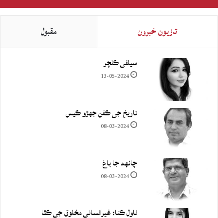
تازيون خبرون
مقبول
سيلفي ڪلچر
13-05-2024
تاريخ جي ڪفن جھڙو ڪيس
08-03-2024
چانهه جا باغ
08-03-2024
ناول ڪتا: غيرانساني مخلوق جي ڪٿا