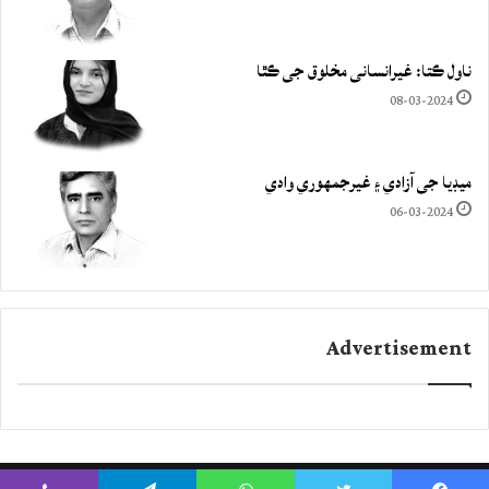
ناول ڪتا: غيرانساني مخلوق جي ڪٿا
08-03-2024
ميڊيا جي آزادي ۽ غيرجمھوري وادي
06-03-2024
Advertisement