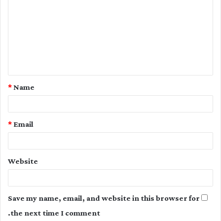
o
m
m
e
n
t
*
Name
*
*
Email
Website
Save my name, email, and website in this browser for
the next time I comment.