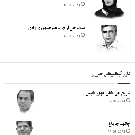
08-03-2024
ميڊيا جي آزادي ۽ غيرجمھوري وادي
06-03-2024
تازو ٽيڪنيڪل خبرون
تاريخ جي ڪفن جھڙو ڪيس
08-03-2024
چانهه جا باغ
08-03-2024