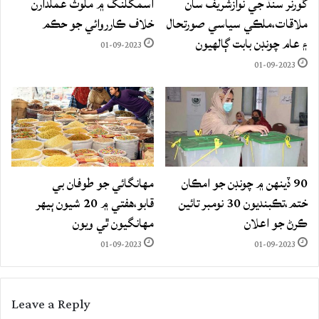
گورنر سنڌ جي نوازشريف سان
اسمگلنگ ۾ ملوث عملدارن
ملاقات،ملڪي سياسي صورتحال
خلاف ڪارروائي جو حڪم
۽ عام چونڊن بابت ڳالهيون
01-09-2023
01-09-2023
90 ڏينهن ۾ چونڊن جو امڪان
مهانگائي جو طوفان بي
ختم،تڪبنديون 30 نومبر تائين
قابو،هفتي ۾ 20 شيون ٻيهر
ڪرڻ جو اعلان
مهانگيون ٿي ويون
01-09-2023
01-09-2023
Leave a Reply