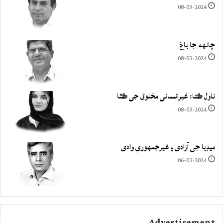
08-03-2024
چانهه جا باغ
08-03-2024
ناول ڪتا: غيرانساني مخلوق جي ڪٿا
08-03-2024
ميڊيا جي آزادي ۽ غيرجمھوري وادي
06-03-2024
Advertisement