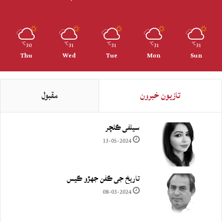
30
31
31
31
31
℃
℃
℃
℃
℃
Thu
Wed
Tue
Mon
Sun
تازيون خبرون
مقبول
سيلفي ڪلچر
13-05-2024
تاريخ جي ڪفن جھڙو ڪيس
08-03-2024