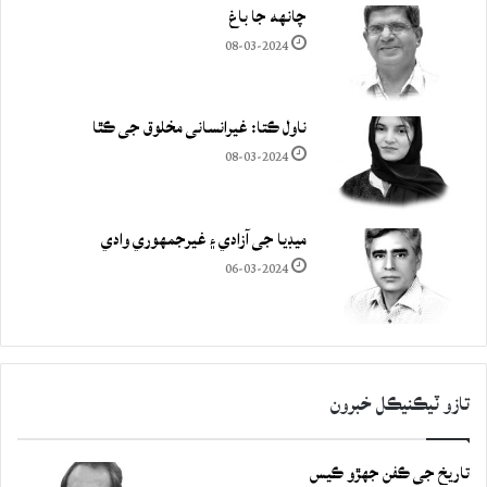
چانهه جا باغ
08-03-2024
ناول ڪتا: غيرانساني مخلوق جي ڪٿا
08-03-2024
ميڊيا جي آزادي ۽ غيرجمھوري وادي
06-03-2024
تازو ٽيڪنيڪل خبرون
تاريخ جي ڪفن جھڙو ڪيس