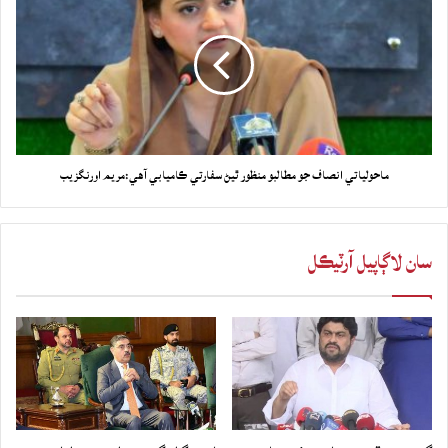
ماحولياتي انصاف جو مطالبو منظور ٿيڻ سفارتي ڪاميابي آهي:مريم اورنگزيب
سان لاڳاپيل آرٽيڪل