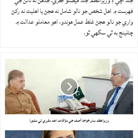
جلد اچي ۽ وزيراعظم جلد فيصلو ڪري. جڏهن ته نالن جي
فهرست ۾ اهل شخص جو نالو شامل نه هجڻ يا اهليت نه رکڻ
واري جو نالو هجڻ غلط عمل هوندو، اهو معاملو عدالت ۾
چئلينج به ٿي سگهي ٿو.
وزيراعظم سان خواجا آصف جي ملاقات، اهم مقرري تي مشورا