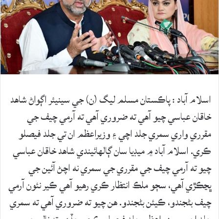
اسلام آباد : پاڪستان مسلم ليگ (ن) جي سينيئر اڳواڻ شاهد
خاقان عباسي چيو آهي ته ضروري آهي ته آرمي چيف جي
مقرري واري سمري جلد اچي ۽ وزيراعظم ان تي جلد فيصلو
ڪري. اسلام آباد ۾ ميڊيا سان ڳالهائيندي شاهد خاقان عباسي
چيو ته آرمي چيف جي مقرري جي سمري نه اچڻ آئين جي
ڀڃڪڙي آهي، سڄو ملڪ انتظار ڪري رهيو آهي ڪير نئون آرمي
چيف بڻجندو، ڪيئن بڻجندو. هن چيو ته ضروري آهي ته سمري