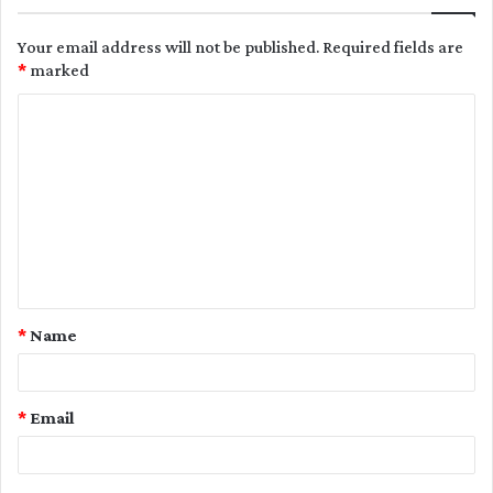
Your email address will not be published.
Required fields are
*
marked
C
o
m
m
e
n
t
*
Name
*
*
Email