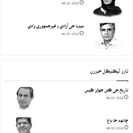
08-03-2024
ميڊيا جي آزادي ۽ غيرجمھوري وادي
06-03-2024
تازو ٽيڪنيڪل خبرون
تاريخ جي ڪفن جھڙو ڪيس
08-03-2024
چانهه جا باغ
08-03-2024