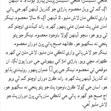
ڦلجي اسٽيشن: ڦلجي اسٽيشن ڀرسان پيارو ڳوٺ ۾ 2 ڏينهن
اڳ گم ٿي ويل معصوم ٻارڙي جو گذريل ڏينهن گهر جي پاڻي
واري ٽانڪي مان لاش مليو، 2 ڏينهن اڳ 6 سالا معصوم نينگر
امان علي پٽ عمران علي پنهور گهر ۾ راند کيڏندي اوچتو گم
ٿي ويو هو، سڄو ڏينهن ڳولا باوجود معصوم نينگر جو پتو
پئجي نه سگھيو هو. ڪالهه صبح پاڻي ڀرڻ دوران معصوم
نينگر جو لاش پاڻي واري ٽانڪي مان مليو. لاش ملڻ تي گھر ۾
ڪھرام مچي ويو. ٻارڙي امڙ کي بيھوشي جي دورا پوڻ لڳا. ان
موقعي تي معصوم نينگر جي پي عمران پنهور روئيندي ٻڌايو
ته گذريل ڏينهن پٽ گھر ۾ راند ڪرڻ دوران اوچتو گم ٿي ويو
هو. اسان جي ڳولا ڪرڻ باوجود پٽ جو پتو پئجي نه سگهيو هو.
اڄ صبح جو گھر ۾ پاڻي جي ٽانڪي مان پاڻي ڀرڻ دوران پٽ جو
لاش مليو آهي.