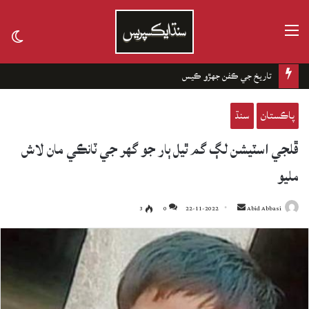
مينيو
tch
kin
تاريخ جي ڪفن جھڙو ڪيس
پاڪستان
سنڌ
ڦلجي اسٽيشن لڳ گم ٿيل ٻار جو گهر جي ٽانڪي مان لاش
مليو
3
0
22-11-2022
Send
Abid Abbasi
an
email