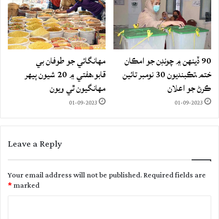
90 ڏينهن ۾ چونڊن جو امڪان
مهانگائي جو طوفان بي
ختم،تڪبنديون 30 نومبر تائين
قابو،هفتي ۾ 20 شيون ٻيهر
ڪرڻ جو اعلان
مهانگيون ٿي ويون
01-09-2023
01-09-2023
Leave a Reply
Your email address will not be published.
Required fields are
*
marked
C
o