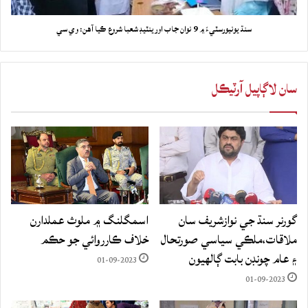
سنڌ يونيورسٽيءَ ۾ 9 نوان جاب اورينٽيڊ شعبا شروع ڪيا آهن: وي سي
سان لاڳاپيل آرٽيڪل
گورنر سنڌ جي نوازشريف سان
اسمگلنگ ۾ ملوث عملدارن
ملاقات،ملڪي سياسي صورتحال
خلاف ڪارروائي جو حڪم
۽ عام چونڊن بابت ڳالهيون
01-09-2023
01-09-2023