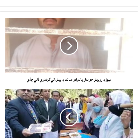
ميھڙ ۾ روپوش جوابدار پاڻمرادو عدالت ۾ پيش ٿي گرفتاري ڏئي ڇڏي