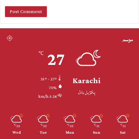
موسم
27
℃
Karachi
31º - 27º
75%
پکڙيل بادل
5.24 km/h
30
30
30
31
31
℃
℃
℃
℃
℃
Wed
Tue
Mon
Sun
Sat