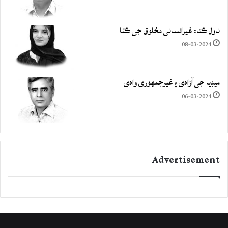
ناول ڪتا: غيرانساني مخلوق جي ڪٿا
08-03-2024
ميڊيا جي آزادي ۽ غيرجمھوري وادي
06-03-2024
Advertisement