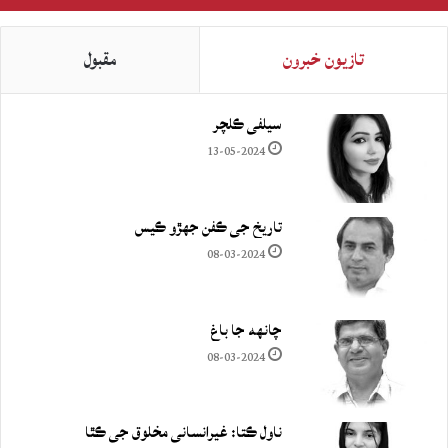
تازيون خبرون
مقبول
سيلفي ڪلچر
13-05-2024
تاريخ جي ڪفن جھڙو ڪيس
08-03-2024
چانهه جا باغ
08-03-2024
ناول ڪتا: غيرانساني مخلوق جي ڪٿا