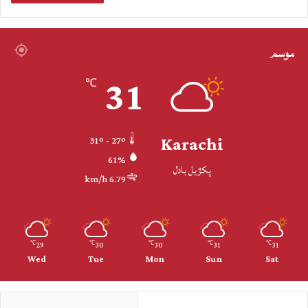
موسم
31
℃
Karachi
31º - 27º
61%
پکڙيل بادل
6.79 km/h
29
30
30
31
31
℃
℃
℃
℃
℃
Wed
Tue
Mon
Sun
Sat