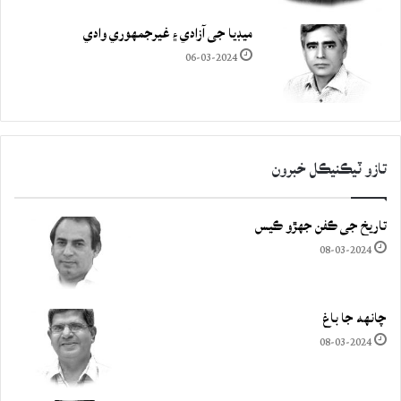
ميڊيا جي آزادي ۽ غيرجمھوري وادي
06-03-2024
تازو ٽيڪنيڪل خبرون
تاريخ جي ڪفن جھڙو ڪيس
08-03-2024
چانهه جا باغ
08-03-2024