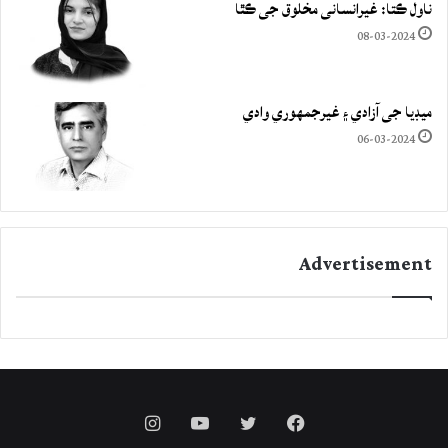
ناول ڪتا: غيرانساني مخلوق جي ڪٿا
08-03-2024
ميڊيا جي آزادي ۽ غيرجمھوري وادي
06-03-2024
Advertisement
Instagram
YouTube
Twitter
Facebook