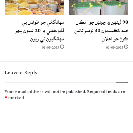
90 ڏينهن ۾ چونڊن جو امڪان
مهانگائي جو طوفان بي
ختم،تڪبنديون 30 نومبر تائين
قابو،هفتي ۾ 20 شيون ٻيهر
ڪرڻ جو اعلان
مهانگيون ٿي ويون
01-09-2023
01-09-2023
Leave a Reply
Your email address will not be published.
Required fields are
*
marked
C
o
m