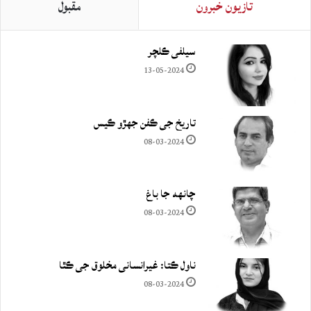
تازيون خبرون
مقبول
سيلفي ڪلچر
13-05-2024
تاريخ جي ڪفن جھڙو ڪيس
08-03-2024
چانهه جا باغ
08-03-2024
ناول ڪتا: غيرانساني مخلوق جي ڪٿا
08-03-2024