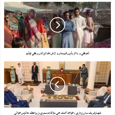
ڏهرڪي ۾ بااثر وڏيرن قبرستان ۾ لاش دفنائڻ کان روڪي ڇڏيو
شهبازشريف سان زرداري ۽ خواجا آصف جي ملاقات،سمري وزيراعظم هائوس حوالي