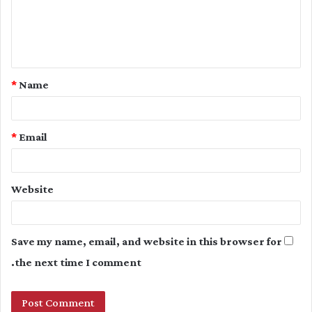
m
e
n
t
*
Name
*
*
Email
Website
Save my name, email, and website in this browser for
the next time I comment.