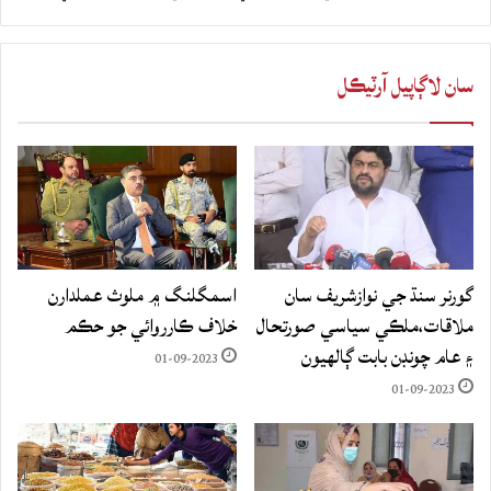
سان لاڳاپيل آرٽيڪل
گورنر سنڌ جي نوازشريف سان
اسمگلنگ ۾ ملوث عملدارن
ملاقات،ملڪي سياسي صورتحال
خلاف ڪارروائي جو حڪم
۽ عام چونڊن بابت ڳالهيون
01-09-2023
01-09-2023