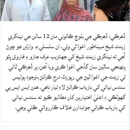
ڏهرڪي: ڏھرڪي جي بلوچ ڪالوني مان 12 سالن جي نينگري
زينت شيخ مبيناطور اغوا ٿي وئي. ان سلسلي ۾ وارثن جو چوڻ
آهي ته نينگري زينت شيخ کي جھانزيب عرف جازو ۽ فاروق ڀٽو
پنهنجي ساٿين سان گڏجي اغوا ڪري ويا آهن، پر ڏهرڪي ٿاڻي
تي زينت جي اغوا ٿيڻ جي رپورٽ درج ڪرائڻ باوجود پوليس
سندس نياڻي کي بازياب ڪرائڻ لاءِ تيار ناهي. هنن ايس ايس پي
گهوٽڪي ۽ اعليٰ اختيارين کان مطالبو ڪيو ته سندس نياڻي
کي بازياب ڪرائي جوابدارن خلاف ڪارروائي ڪئي وڃي.