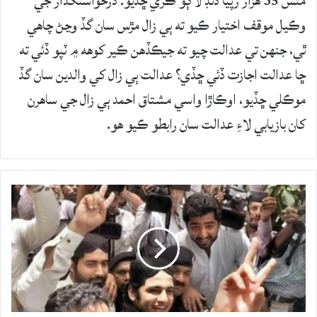
مٿس 35 هزار رپيا ڏنڊ لاڳو ڪري ڇڏيو. درخواستگذار جي
وڪيل موقف اختيار ڪيو ته ٻي زال مڙس سان گڏ وڃڻ چاهي
ٿي، جنهن تي عدالت چيو ته جيڪڏهن ڪير کوهه ۾ ٽپو ڏئي ته
ڇا عدالت اجازت ڏئي ڇڏي؟ عدالت ٻي زال کي والدين سان گڏ
موڪلي ڇڏيو، اوڪاڙا واسي مشتاق احمد ٻي زال جي ساهرن
کان بازيابي لاءِ عدالت سان رابطو ڪيو هو.