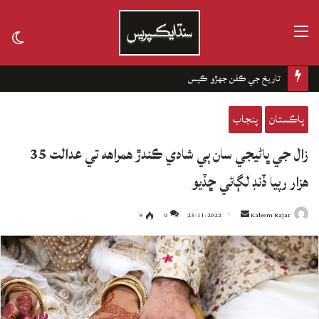
مينيو
tch
kin
تاريخ جي ڪفن جھڙو ڪيس
پاڪستان
پنجاب
زال جي ڀاڻيجي سان ٻي شادي ڪندڙ همراهه تي عدالت 35
هزار رپيا ڏنڊ لڳائي ڇڏيو
9
0
23-11-2022
Send
Kaleem Rajar
an
email