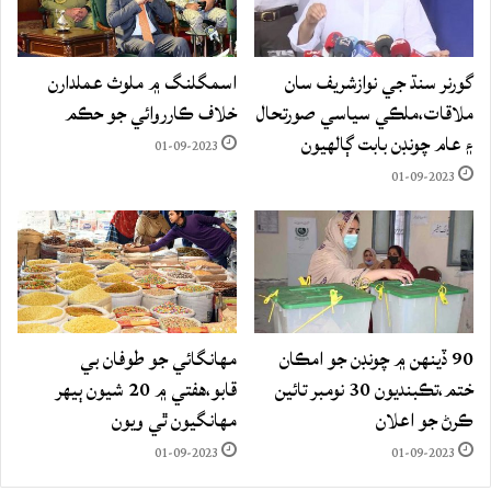
گورنر سنڌ جي نوازشريف سان
اسمگلنگ ۾ ملوث عملدارن
ملاقات،ملڪي سياسي صورتحال
خلاف ڪارروائي جو حڪم
۽ عام چونڊن بابت ڳالهيون
01-09-2023
01-09-2023
90 ڏينهن ۾ چونڊن جو امڪان
مهانگائي جو طوفان بي
ختم،تڪبنديون 30 نومبر تائين
قابو،هفتي ۾ 20 شيون ٻيهر
ڪرڻ جو اعلان
مهانگيون ٿي ويون
01-09-2023
01-09-2023