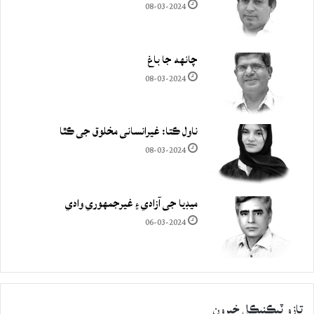
08-03-2024
چانهه جا باغ
08-03-2024
ناول ڪتا: غيرانساني مخلوق جي ڪٿا
08-03-2024
ميڊيا جي آزادي ۽ غيرجمھوري وادي
06-03-2024
تازو ٽيڪنيڪل خبرون