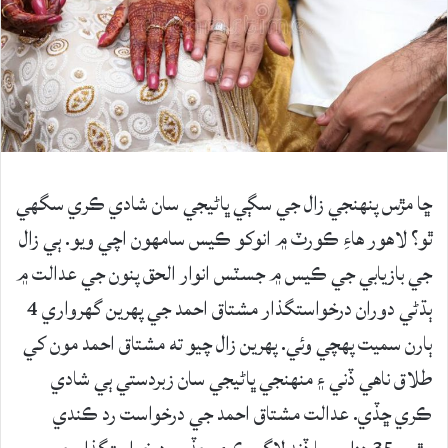
ڇا مڙس پنهنجي زال جي سڳي ڀاڻيجي سان شادي ڪري سگهي
ٿو؟ لاهور هاءِ ڪورٽ ۾ انوکو ڪيس سامهون اچي ويو. ٻي زال
جي بازيابي جي ڪيس ۾ جسٽس انوار الحق پنون جي عدالت ۾
ٻڌڻي دوران درخواستگذار مشتاق احمد جي پهرين گهرواري 4
ٻارن سميت پهچي وئي. پهرين زال چيو ته مشتاق احمد مون کي
طلاق ناهي ڏني ۽ منهنجي ڀاڻيجي سان زبردستي ٻي شادي
ڪري ڇڏي. عدالت مشتاق احمد جي درخواست رد ڪندي