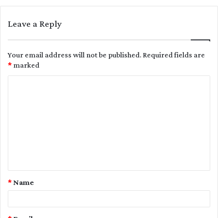
Leave a Reply
Your email address will not be published.
Required fields are
*
marked
C
o
m
m
e
n
t
*
Name
*