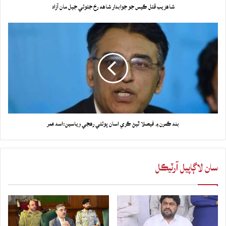
شاهزيب قتل ڪيس جو جوابدار شاهه رخ جتوئي جيل مان آزاد
بند ڪمرن ۾ فيصلا ٿيڻ ڪري اسان پوئتي رهجي وياسين:اسد عمر
سان لاڳاپيل آرٽيڪل