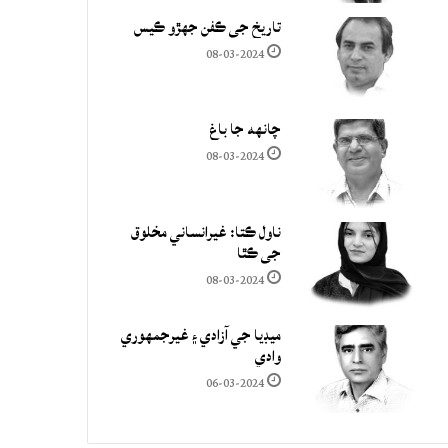
تاريخ جي ڪفن جھڙو ڪيس
08-03-2024
چانهه جا باغ
08-03-2024
ناول ڪتا: غيرانساني مخلوق
جي ڪٿا
08-03-2024
ميڊيا جي آزادي ۽ غيرجمھوري
وادي
06-03-2024