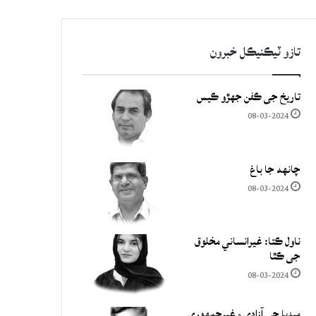
تازو ٽيڪنيڪل خبرون
تاريخ جي ڪفن جھڙو ڪيس
08-03-2024
چانهه جا باغ
08-03-2024
ناول ڪتا: غيرانساني مخلوق
جي ڪٿا
08-03-2024
ميڊيا جي آزادي ۽ غيرجمھوري