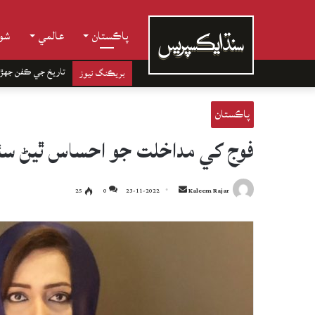
پاڪستان
عالمي
شوب
تاريخ جي ڪفن جھڙ
بريڪنگ نيوز
پاڪستان
فوج کي مداخلت جو احساس ٿيڻ سٺي
Send
25
0
23-11-2022
Kaleem Rajar
an
email