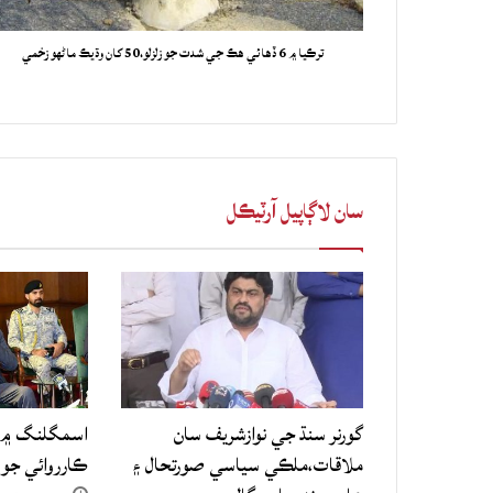
ترڪيا ۾ 6 ڏهائي هڪ جي شدت جو زلزلو،50 کان وڌيڪ ماڻهو زخمي
سان لاڳاپيل آرٽيڪل
گورنر سنڌ جي نوازشريف سان
اسمگلنگ ۾ م
ملاقات،ملڪي سياسي صورتحال ۽
ڪارروائي جو