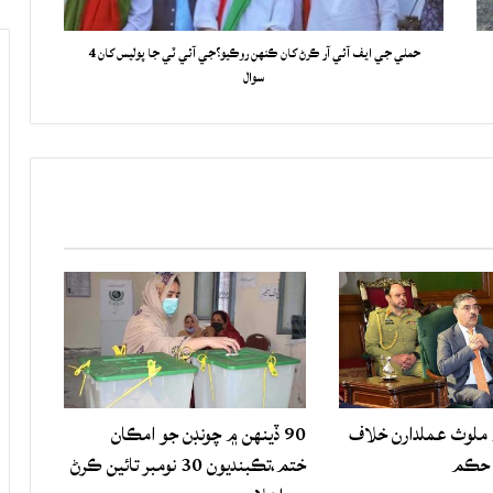
حملي جي ايف آئي آر ڪرڻ کان ڪنهن روڪيو؟جي آئي ٽي جا پوليس کان 4
سوال
لوث عملدارن خلاف
90 ڏينهن ۾ چونڊن جو امڪان
 حڪم
ختم،تڪبنديون 30 نومبر تائين ڪرڻ