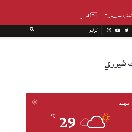
عت ۽ ڪاروبار
اخبار
Faceboo
Twitter
YouTube
Instagram
ڳوليو
 شيرازي
موسم
29
℃