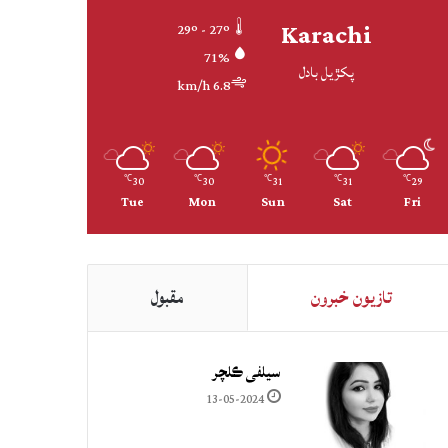
Karachi
29º - 27º
71%
پکڙيل بادل
6.8 km/h
30
30
31
31
29
℃
℃
℃
℃
℃
Tue
Mon
Sun
Sat
Fri
تازيون خبرون
مقبول
سيلفي ڪلچر
13-05-2024