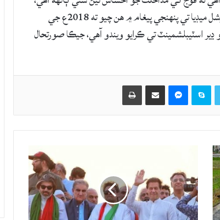
آهي ته فوج کي مداخلت جو احساس ٿيڻ سٺي ڳالهه آهي،
اميد ڪريون ٿا ته غلطيون نه ورجايون وينديون. سوشل ميڊيا تي پنهنجي پيغام ۾ هن چيو ته 2018ع جي
يو، ان جو ڍير اسٽيبلشمينٽ تي ڪرايو ويندو آهي، جيڪا صورتحال
Twitter
Skype
Messenger
حصيداري ڪريو اي ميل ذريعي
اپيو