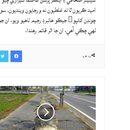
سينيئر صحافي ۽ اينڪر پرسن عاصما شيرازي چيو 
چونڊن کانپو جيڪو هائبرڊ رجيم ٺاهيو و
ٺهي چڪي آهي، ان جا اثر قائم رهندا.
Facebook
ونڊ ڪريو