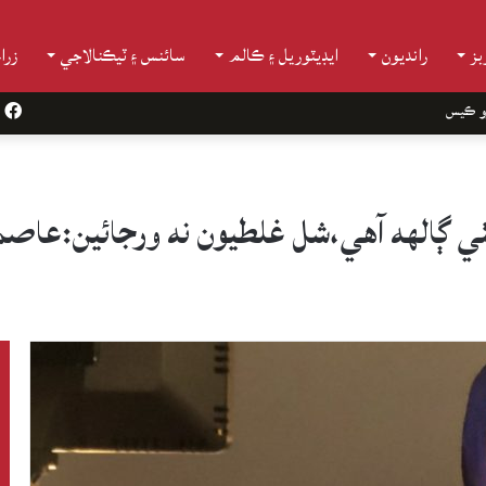
ز
رانديون
ايڊيٽوريل ۽ ڪالم
سائنس ۽ ٽيڪنالاجي
زرا
و ڪيس
k
 ڳالهه آهي،شل غلطيون نه ورجائين:عاصما