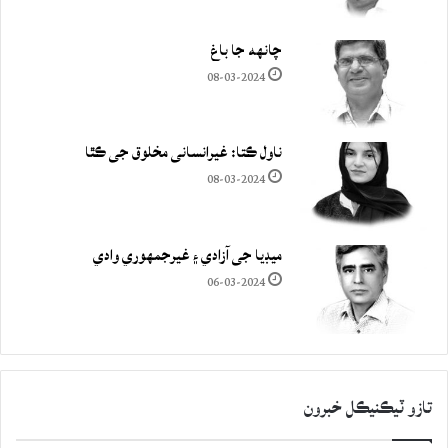
چانهه جا باغ
08-03-2024
ناول ڪتا: غيرانساني مخلوق جي ڪٿا
08-03-2024
ميڊيا جي آزادي ۽ غيرجمھوري وادي
06-03-2024
تازو ٽيڪنيڪل خبرون