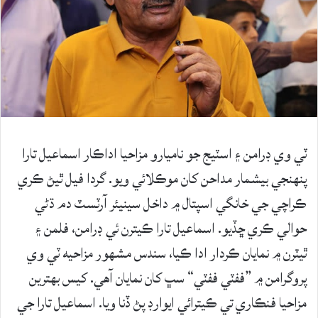
ٽي وي ڊرامن ۽ اسٽيج جو ناميارو مزاحيا اداڪار اسماعيل تارا
پنهنجي بيشمار مداحن کان موڪلائي ويو. گردا فيل ٿيڻ ڪري
ڪراچي جي خانگي اسپتال ۾ داخل سينيئر آرٽسٽ دم ڌڻي
حوالي ڪري ڇڏيو. اسماعيل تارا ڪيترن ئي ڊرامن، فلمن ۽
ٿيٽرن ۾ نمايان ڪردار ادا ڪيا، سندس مشهور مزاحيه ٽي وي
پروگرامن ۾ ”ففٽي ففٽي“ سڀ کان نمايان آهي. کيس بهترين
مزاحيا فنڪاري تي ڪيترائي ايوارڊ پڻ ڏنا ويا. اسماعيل تارا جي