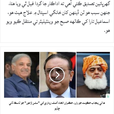
گهرڀاتين تصديق ڪئي آهي ته اداڪار جا گردا فيل ٿي ويا هئا،
جنهن سبب هو ٽن ڏينهن کان خانگي اسپتال ۾ علاج هيٺ هو،
اسماعيل تارا کي ڪالهه صبح جو وينٽيليٽر تي منتقل ڪيو ويو
هو.
هاڻي پنجاب حڪومت جو وارو، حڪمران اتحاد آصف زرداري کي "مشن لاهور" جو ٽاسڪ ڏئي
ڇڏيو