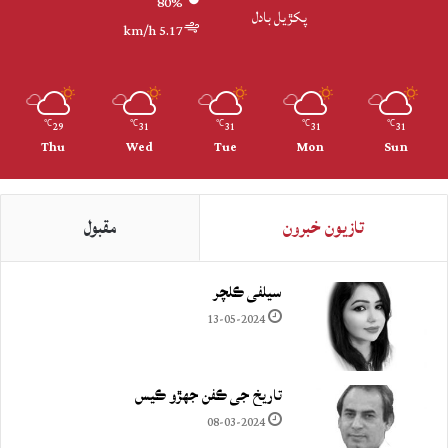
80%
پکڙيل بادل
5.17 km/h
29
31
31
31
31
℃
℃
℃
℃
℃
Thu
Wed
Tue
Mon
Sun
تازيون خبرون
مقبول
سيلفي ڪلچر
13-05-2024
تاريخ جي ڪفن جھڙو ڪيس
08-03-2024