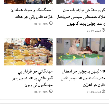
گورنر سنڌ جي نوازشريف سان
اسمگلنگ ۾ ملوث عملدارن
ملاقات،ملڪي سياسي صورتحال
خلاف ڪارروائي جو حڪم
۽ عام چونڊن بابت ڳالهيون
01-09-2023
01-09-2023
90 ڏينهن ۾ چونڊن جو امڪان
مهانگائي جو طوفان بي
ختم،تڪبنديون 30 نومبر تائين
قابو،هفتي ۾ 20 شيون ٻيهر
ڪرڻ جو اعلان
مهانگيون ٿي ويون
01-09-2023
01-09-2023