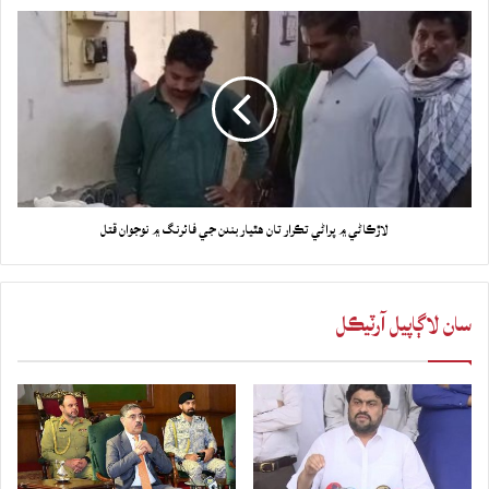
لاڙڪاڻي ۾ پراڻي تڪرار تان هٿياربندن جي فائرنگ ۾ نوجوان قتل
سان لاڳاپيل آرٽيڪل