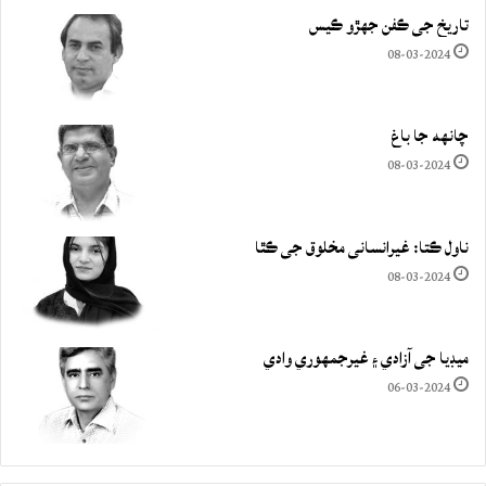
تاريخ جي ڪفن جھڙو ڪيس
08-03-2024
چانهه جا باغ
08-03-2024
ناول ڪتا: غيرانساني مخلوق جي ڪٿا
08-03-2024
ميڊيا جي آزادي ۽ غيرجمھوري وادي
06-03-2024