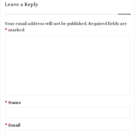
Leave a Reply
Your email address will not be published.
Required fields are
*
marked
C
o
m
m
e
n
t
*
Name
*
*
Email