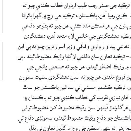
 ترڪيه جي صدر رجب طيب اردوان خطاب ڪندي چيو ته
ڪري رهيا آهن، پاڪستان ۽ ترڪيه جي وچ ۾ گهرا ڀائراڻا
اثر ڀائرن جي هر ممڪن مدد ڪئي. هن چيو ته ٻطرفو دفاعي
ترڪيه دهشتگردي جي خاتمي لاءِ متحد آهن، دهشتگردن
اعي پيداوار واري وفاقي وزير اسرار ترين چيو ته پي اين
– ترڪيه تعاون سان دفاعي لاڳاپا وڌيڪ مضبوط ٿيندا، پي
 ۾ وڌيڪ اضافو ٿيندو. هن چيو ته صنعتي ڍانچي جي
پڻ فروغ ملندو. هن چيو ته اسان دهشگردي سميت سمورن
يون، ترڪيه ڪشمير مسئلي تي سدائين پاڪستان جو ساٿ
جد خان نيازي تقريب کي خطاب ڪندي چيو ته پاڪستان ۽
هر گذرندڙ ڏينهن سان وڌيڪ مضبوط کان مضبوط تر ٿي
 پاڪستان جو دفاع وڌيڪ مضبوط ٿيندو، سامونڊي دفاع تي
اضح رهي ته ٻنهي ملڪن جي وچ ۾ گڏيل تعاون تي ٻڌل