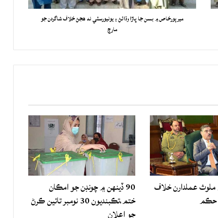
ميرپورخاص ۾ بسن جا ڀاڙا وڌائڻ ۽ يونيورسٽي نه هجڻ خلاف شاگردن جو
مارچ
لوث عملدارن خلاف
90 ڏينهن ۾ چونڊن جو امڪان
 حڪم
ختم،تڪبنديون 30 نومبر تائين ڪرڻ
جو اعلان