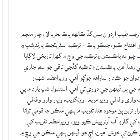
ب طيب اردوان سان گڏ ڪالهه پاڪ بحريا لاءِ چار ملجم
و افتتاح ڪيو، جيڪو پاڪ – ترڪيه اسٽريٽجڪ پارٽنرشپ ۾
يو ته پاڪستان ۽ ترڪيه جي وچ ۾ گهرا تاريخي لاڳاپا
رهيا آهن. پاڪستان ۽ ترڪيه گڏجي ترقي جو سفر جاري
وان جو ڪردار ساراهه جوڳو آهي. وزيراعظم شهباز
ي ٻن ڏينهن جي دوري تي آهي. استنبول شپ يارڊ ۾ پي
 واري وفاقي وزير مريم اورنگزيب، واپار وارو وفاقي
ار ترين پڻ موجود هئا. تقريب ۾ ٻنهي ملڪن جا قومي ترانا
ف کي گارڊ آف آرنر پيش ڪيو ويو. وزيراعظم تقريب کي
 ڪرڻ تي خوش آهيان، اڄ جو ڏينهن ٻنهي ملڪن جي وچ ۾