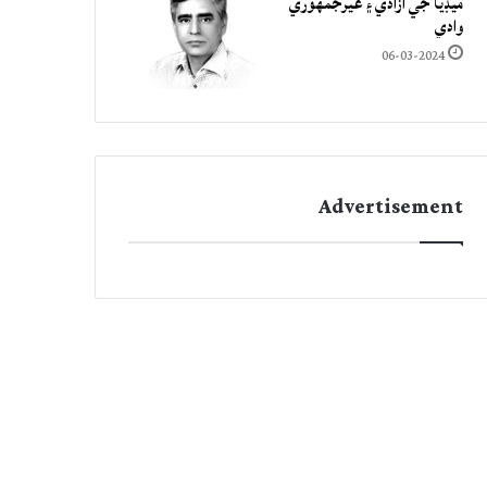
ميڊيا جي آزادي ۽ غيرجمھوري
وادي
06-03-2024
Advertisement