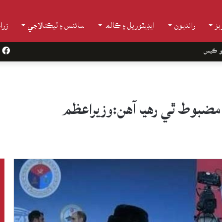
ز
رانديون
ايڊيٽوريل ۽ ڪالم
سائنس ۽ ٽيڪنالاجي
زرا
و ڪيس
k
 مضبوط ٿي رهيا آهن:وزيراعظم