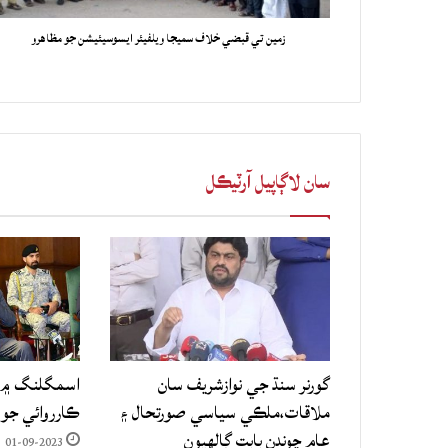
زمين تي قبضي خلاف سميجا ويلفيئر ايسوسيئيشن جو مظاهرو
سان لاڳاپيل آرٽيڪل
گورنر سنڌ جي نوازشريف سان
اسمگلنگ ۾ م
ملاقات،ملڪي سياسي صورتحال ۽
ڪارروائي جو
عام چونڊن بابت ڳالهيون
01-09-2023