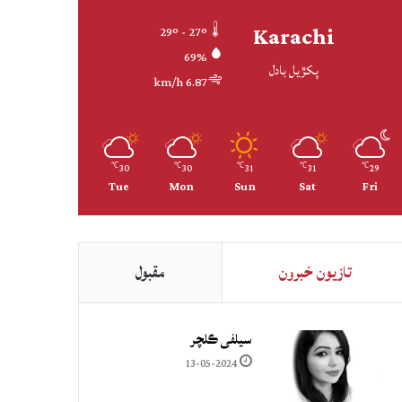
Karachi
29º - 27º
69%
پکڙيل بادل
6.87 km/h
30
30
31
31
29
℃
℃
℃
℃
℃
Tue
Mon
Sun
Sat
Fri
تازيون خبرون
مقبول
سيلفي ڪلچر
13-05-2024