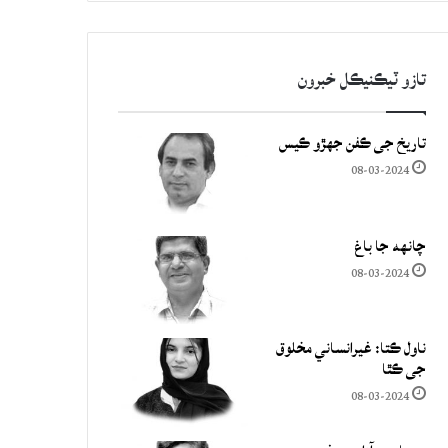
تازو ٽيڪنيڪل خبرون
تاريخ جي ڪفن جھڙو ڪيس
08-03-2024
چانهه جا باغ
08-03-2024
ناول ڪتا: غيرانساني مخلوق
جي ڪٿا
08-03-2024