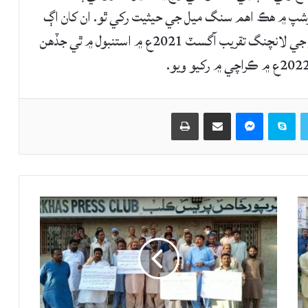
رشپ ۾ هڪ اهم سنگ ميل جي حيثيت رکي ٿو. ان کان اڳ
پاڪ بحريه جي لاءِ پهرين ڪارويٽ پي اين ايس بابر جي لانچنگ تقريب آگسٽ 2021ع ۾ استنبول ۾ ٿي جڏهن
Twitter
Skype
Messenger
حصيداري ڪريو اي ميل ذريعي
اپيو