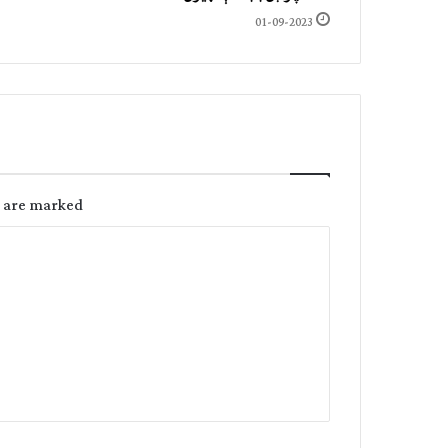
01-09-2023
s are marked
C
o
m
m
e
n
t