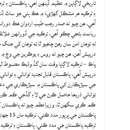
تاريخي لاڳاپن ۾ عظيم ڏينهن آهي، پاڪستان ۽ ترڪ
۽ ترڪيه هر مشڪل گهڙيءَ ۾ هڪ ٻئي جو ساٿ ڏنو 
آهي. هن چيو ته صدر رجب طيب اردوان هڪ دوراند
رياست بڻجي چڪو آهي، ترڪيه جي ڏورانهن علائقن
ته توهان امن سان رهڻ چاهيو ٿا ته توهان کي جنگ جي
درپيش آهن. هن چيو ته روس ۽ يوڪرين جي وچ ۾ ڪڻ
پاڪ – ترڪيه لاڳاپا وقت سان گڏ وڌيڪ مضبوط ٿين
درپيش آهي، پاڪستان قابل تجديد توانائي ۽ توانا
جي سيڙپڪارن کي پاڪستان ۾ سيڙپڪاري جي دعوت 
توانائي ذريعا حاصل ڪرڻ جي لاءِ گڏجي ڪم ڪرڻ 
ڪم ڪري سگهن ٿا. وزيراعظم چيو ته پاڪستان کي گ
پاڪستان 
ترڪيه پاڪستان جي مدد ڪئي، پاڪستان ۽ ترڪيه گ