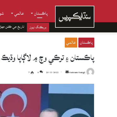
پاڪستان
عالمي
شوب
تاريخ جي ڪفن جھڙ
بريڪنگ نيوز
پاڪستان
عالمي
پاڪستان ۽ ترڪي وچ ۾ لاڳاپا وڌيڪ
Send
7
0
25-11-2022
Satram Sangi
an
email