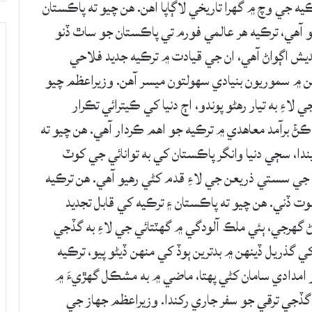
يه جي وچ ۾ گهرا تاريخي لاڳاپا آهن. هن چيو ته پاڪستان
آهي، ترڪيه هر عالمي فورم تي پاڪستان جو ساٿ ڏنو
يش اڳواڻ آهي، ان جي قيادت ۾ ترڪيه جديد فلاحي
 ۾ سموريون بنيادي سهولتون ميسر آهن. وزيراعظم چيو
 لاءِ به تيار رهڻو پوندو، اڄ دنيا کي ڪيترائي تڪرار
ۡ برآمد معاهدي ۾ ترڪيه جو اهم ڪردار آهي. هن چيو ته
دا، سڄي دنيا وانگر پاڪستان کي به توانائي جي کوٽ
ئي جي سستي ذريعن جي لاءِ قدم کڻي رهيو آهي. هن ترڪيه
ڏني. هن چيو ته پاڪستان ۽ ترڪيه کي قابل تجديد
گهرجي، ٻئي ملڪ آلودگي ۾ گهٽتائي جي لاءِ به گڏجي
ذريل ڏينهن ۾ بدترين ٻوڏ کي منهن ڏيڻو پيو، ترڪيه
جي ڀرپور مدد ڪئي، ترڪيه مان 15 جهاز امدادي سامان کڻي پهتا، ماضي ۾ به مشڪل گهڙيءَ ۾
ڏجي ترقي جو سفر جاري رکندا. وزيراعظم جهاز جي