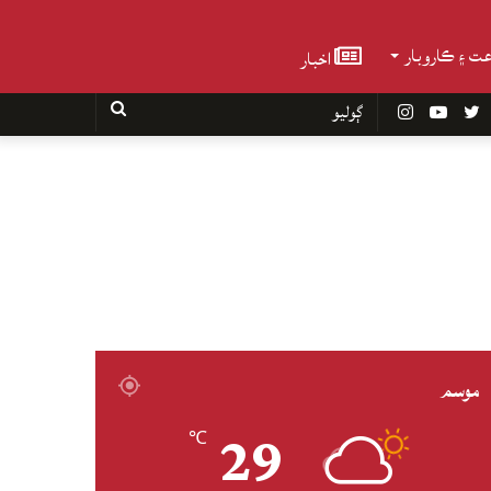
عت ۽ ڪاروبار
اخبار
Faceboo
Twitter
YouTube
Instagram
ڳوليو
موسم
29
℃