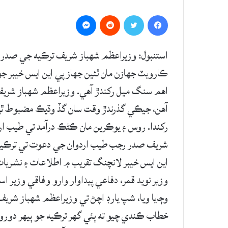
Messenger
Reddit
Twitter
Facebook
استنبول: وزيراعظم شهباز شريف ترڪيه جي صدر رج
ڪارويٽ جهازن مان ٽئين جهاز پي اين ايس خيبر ج
اهم سنگ ميل رکندڙ آهي. وزيراعظم شهباز شريف چ
آهن، جيڪي گذرندڙ وقت سان گڏ وڌيڪ مضبوط ٿي 
رکندا. روس ۽ يوڪرين مان ڪڻڪ درآمد تي طيب ارد
شريف صدر رجب طيب اردوان جي دعوت تي ترڪيه ج
اين ايس خيبر لانچنگ تقريب ۾ اطلاعات ۽ نشريات
وزير نويد قمر، دفاعي پيداوار وارو وفاقي وزير اسر
وڄايا ويا، شپ يارڊ اچڻ تي وزيراعظم شهباز شري
خطاب ڪندي چيو ته ٻئي گهر ترڪيه جو ٻيهر دورو