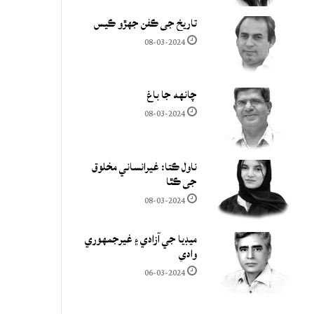
تاريخ جي ڪفن جھڙو ڪيس
08-03-2024
چانهه جا باغ
08-03-2024
ناول ڪتا: غيرانساني مخلوق
جي ڪٿا
08-03-2024
ميڊيا جي آزادي ۽ غيرجمھوري
وادي
06-03-2024