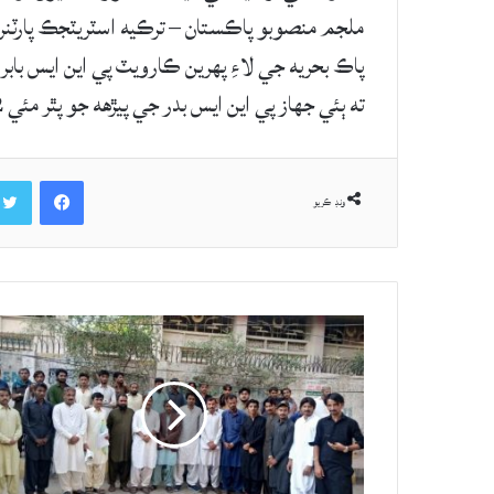
ملجم منصوبو پاڪستان – ترڪيه اسٽريٽجڪ پارٽن
ته ٻئي جهاز پي اين ايس بدر جي پيڙهه جو پٿر مئي 2022ع ۾ ڪراچي ۾ رکيو ويو.
Facebook
ونڊ ڪريو