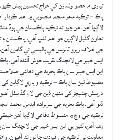
تياري ۾ حصو وٺندڙن کي خراج تحسين پيش ڪيو.
پاڪ – ترڪيه ماهر ملجم منصوبي ۾ اهم ڪردار ادا 
لاڳاپا آهن. هن چيو ته ترڪيه پاڪستان جي ٻوڏ مت
تعاون گڏيل لاڳاپن جو اهم ٿنڀ آهي، پاڪستان ۽ 
جي خلاف زيرو ٽالرنس جي پاليسي تي گامزن آهن. دف
ايس خيبر جي لانچنگ تقريب خوش آئنده آهي، پاڪ 
اين ايس خيبر سان پاڪ بحريه جي دفاعي صلاحيت
مضبوط ٿيڻ سان پاڪ – ترڪيه واپاري لاڳاپن کي 
درپيش چئليجز کي منهن ڏيڻ جي لاءِ گڏ بيٺل آه
ڏنو آهي. پاڪ بحريه جي سربراهه ايڊمرل محمد ام
ترڪيه جي وچ ۾ مضبوط دفاعي لاڳاپا آهن جيڪي 
رهيا آهن، ٽئين پي اين ايس خيبر جي لانچنگ سان
معاونت تي ترڪيه جي قيادت جا ٿورائتا آهيون. و