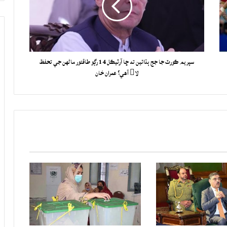
سپريم ڪورٽ جا جج ٻڌائين ته ڇا آرٽيڪل 14 رڳو طاقتور ماڻهن جي تحفظ
لا آهي؟ عمران خان