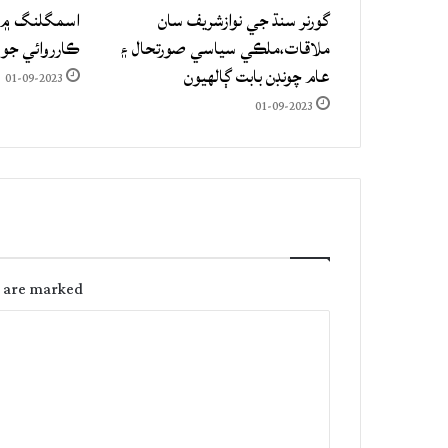
گورنر سنڌ جي نوازشريف سان
اسمگلنگ ۾ م
ملاقات،ملڪي سياسي صورتحال ۽
ڪارروائي جو
عام چونڊن بابت ڳالهيون
01-09-2023
01-09-2023
s are marked
C
o
m
m
e