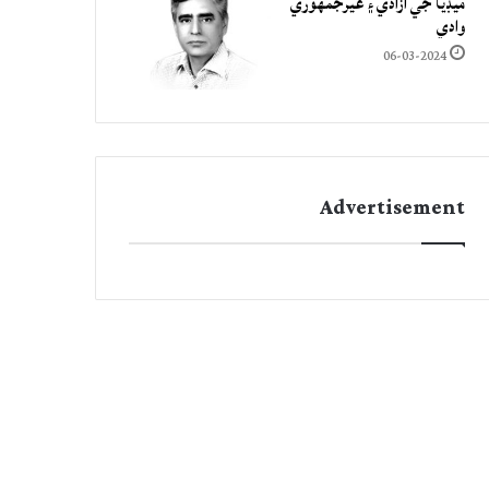
ميڊيا جي آزادي ۽ غيرجمھوري
وادي
06-03-2024
Advertisement