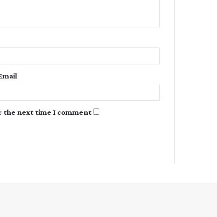
n
t
*
Email
r the next time I comment.