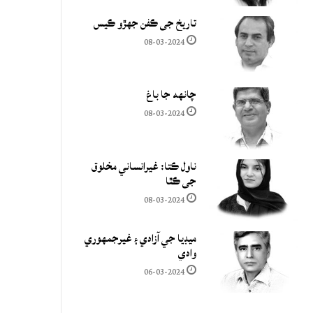
تاريخ جي ڪفن جھڙو ڪيس
08-03-2024
چانهه جا باغ
08-03-2024
ناول ڪتا: غيرانساني مخلوق
جي ڪٿا
08-03-2024
ميڊيا جي آزادي ۽ غيرجمھوري
وادي
06-03-2024