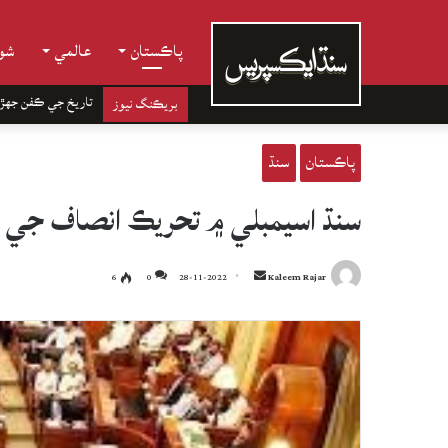
پاڪستان
عالمي
شوب
تاريخ جي ڪفن جھڙ
بريڪنگ نيوز
پاڪستان
سنڌ
سنڌ اسيمبلي ۾ تحريڪ انصاف جي 26 ئي ميمبرن جون استعيفائون تيار
Send
6
0
28-11-2022
Kaleem Rajar
an
email