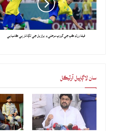
فيفا ورلڊ ڪپ جي گروپ مرحلي ۾ برازيل جي لڳاتار ٻي ڪاميابي
سان لاڳاپيل آرٽيڪل