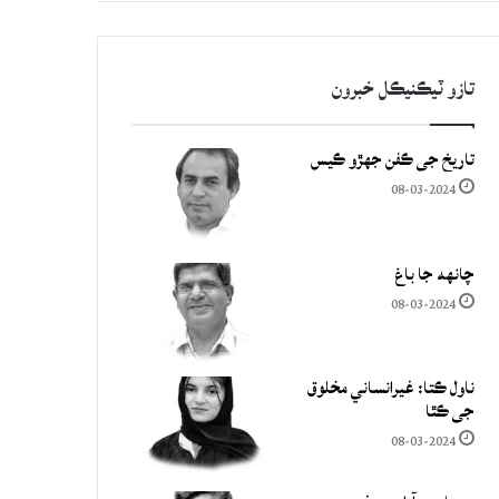
تازو ٽيڪنيڪل خبرون
تاريخ جي ڪفن جھڙو ڪيس
08-03-2024
چانهه جا باغ
08-03-2024
ناول ڪتا: غيرانساني مخلوق
جي ڪٿا
08-03-2024