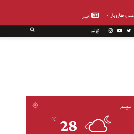
عت ۽ ڪاروبار
اخبار
Faceboo
Twitter
YouTube
Instagram
ڳوليو
موسم
28
℃