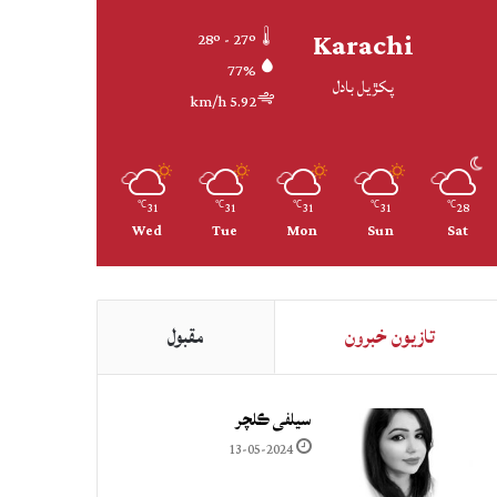
Karachi
28º - 27º
77%
پکڙيل بادل
5.92 km/h
31
31
31
31
28
℃
℃
℃
℃
℃
Wed
Tue
Mon
Sun
Sat
تازيون خبرون
مقبول
سيلفي ڪلچر
13-05-2024