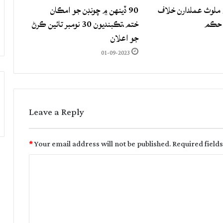
لوث عملدارن خلاف
90 ڏينهن ۾ چونڊن جو امڪان
 حڪم
ختم،تڪبنديون 30 نومبر تائين ڪرڻ
جو اعلان
01-09-2023
Leave a Reply
*
Your email address will not be published.
Required field