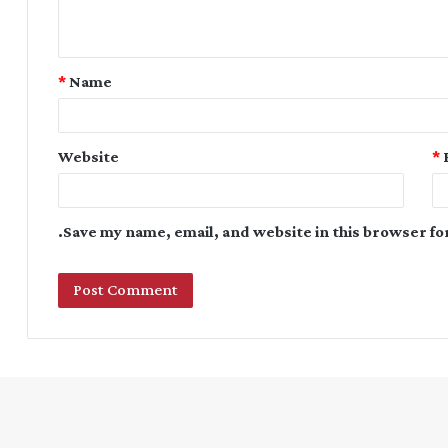
*
Name
Website
*
Save my name, email, and website in this browser fo
Instagram
YouTube
Twitter
Facebook