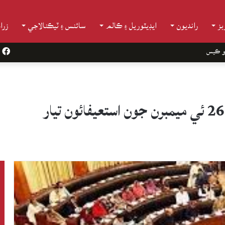
ز
رانديون
ايڊيٽوريل ۽ ڪالم
سائنس ۽ ٽيڪنالاجي
زرا
و ڪيس
k