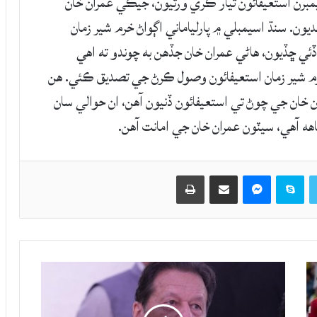
اسيمبلي ۾ تحريڪ انصاف جي سمورن 26 ميمبرن استعيفائون تيار ڪري ورتيون، جيڪي عمران خان
ن. سنڌ اسيمبلي ۾ پارلياماني اڳواڻ خرم شير زمان
ميمبرن استعيفائون ڏئي ڇڏيون، هاڻي عمران خان جڏهن به چوندو ته اهي
رم شير زمان استعيفائون وصول ڪرڻ جي تصديق ڪئي. هن
موجود 26 ئي ميمبرن عمران خان جي چوڻ تي استعيفائون ڏنيون آهن، ان حوالي سان
هه آهي، سيٽون عمران خان جي امانت آهن.
Twitter
Skype
Messenger
حصيداري ڪريو اي ميل ذريعي
اپيو