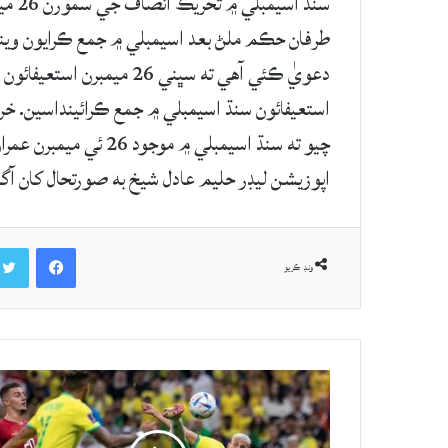
سنڌ 
طرفان حڪم ملڻ بعد اسيمبلي ۾ جمع ڪرايون وينديو
دعويٰ ڪئي آهي ته سڀني 26 
استعيفائون سنڌ اسيمبلي ۾ جمع ڪرائينداسين. خ
چيو ته سنڌ اسيمبلي ۾ 
اپوزيشن ليڊر حليم عادل شيخ به صورتحال کان آگا
Facebook
ونڊ ڪريو